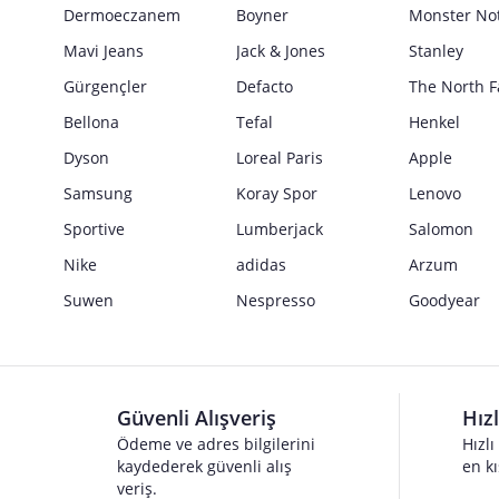
Güvenlik İşaretleri
Dermoeczanem
Boyner
Monster No
Satıcı bilgi girişi yapmamıştır.
Mavi Jeans
Jack & Jones
Stanley
Gürgençler
Defacto
The North F
Bellona
Tefal
Henkel
Dyson
Loreal Paris
Apple
Samsung
Koray Spor
Lenovo
Sportive
Lumberjack
Salomon
Nike
adidas
Arzum
Suwen
Nespresso
Goodyear
Güvenli Alışveriş
Hız
Ödeme ve adres bilgilerini
Hızlı
kaydederek güvenli alış
en kı
veriş.