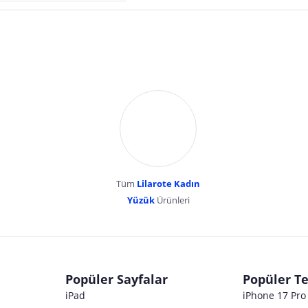
Tüm
Lilarote Kadın
Yüzük
Ürünleri
dır. Pazarama, bu içeriklerden dolayı herhangi bir sorumluluk kabul etmemektedir.
Popüler Sayfalar
Popüler Te
iPad
iPhone 17 Pr