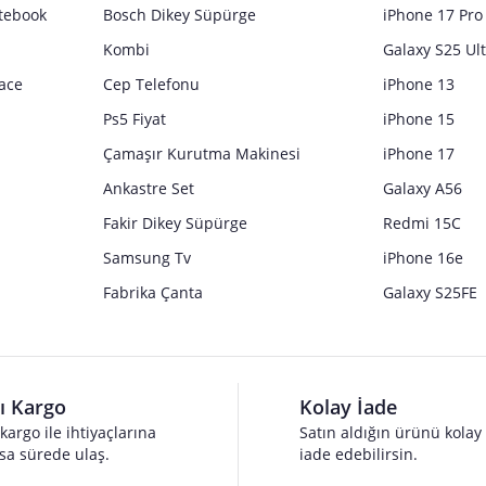
tebook
Bosch Dikey Süpürge
iPhone 17 Pro
Kombi
Galaxy S25 Ul
ace
Cep Telefonu
iPhone 13
Ps5 Fiyat
iPhone 15
Çamaşır Kurutma Makinesi
iPhone 17
Ankastre Set
Galaxy A56
Fakir Dikey Süpürge
Redmi 15C
Samsung Tv
iPhone 16e
Fabrika Çanta
Galaxy S25FE
lı Kargo
Kolay İade
 kargo ile ihtiyaçlarına
Satın aldığın ürünü kolay
sa sürede ulaş.
iade edebilirsin.