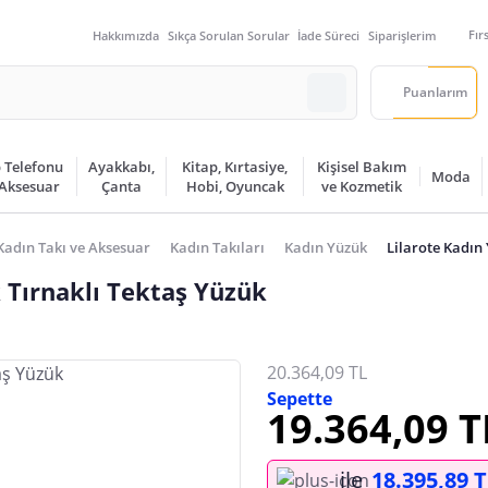
Fır
Hakkımızda
Sıkça Sorulan Sorular
İade Süreci
Siparişlerim
Puanlarım
 Telefonu
Ayakkabı,
Kitap, Kırtasiye,
Kişisel Bakım
Moda
 Aksesuar
Çanta
Hobi, Oyuncak
ve Kozmetik
Kadın Takı ve Aksesuar
Kadın Takıları
Kadın Yüzük
Lilarote Kadın
 Tırnaklı Tektaş Yüzük
20.364,09 TL
Sepette
19.364,09 T
ile
18.395,89 