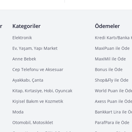
r
Kategoriler
Ödemeler
Elektronik
Kredi Kartı/Banka 
Ev, Yaşam, Yapı Market
MaxiPuan ile Öde
Anne Bebek
MaxiMil ile Öde
Cep Telefonu ve Aksesuar
Bonus ile Öde
Ayakkabı, Çanta
Shop&Fly ile Öde
Kitap, Kırtasiye, Hobi, Oyuncak
World Puan ile Öd
Kişisel Bakım ve Kozmetik
Axess Puan ile Öd
Moda
Bankkart Lira ile 
Otomobil, Motosiklet
ParafPara ile Öde