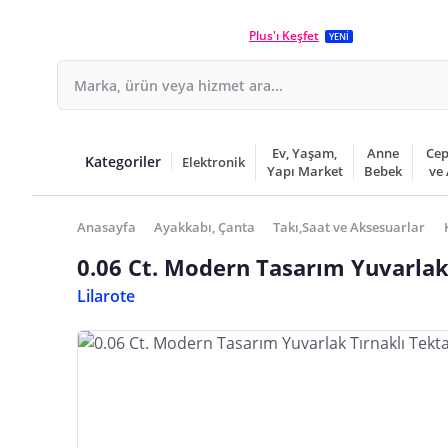
Plus'ı Keşfet
YENİ
Ev, Yaşam,
Anne
Cep
Kategoriler
Elektronik
Yapı Market
Bebek
ve
Anasayfa
Ayakkabı, Çanta
Takı,Saat ve Aksesuarlar
0.06 Ct. Modern Tasarım Yuvarlak
Lilarote