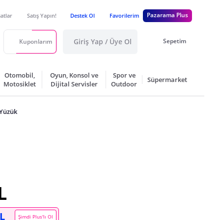
Pazarama Plus
satlar
Satış Yapın!
Destek Ol
Favorilerim
Giriş Yap / Üye Ol
Sepetim
Kuponlarım
Otomobil,
Oyun, Konsol ve
Spor ve
Süpermarket
Motosiklet
Dijital Servisler
Outdoor
 Yüzük
L
TL
Şimdi Plus'lı Ol