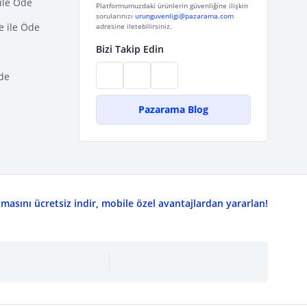
ile Öde
Platformumuzdaki ürünlerin güvenliğine ilişkin
sorularınızı
urunguvenligi@pazarama.com
e ile Öde
adresine iletebilirsiniz.
Bizi Takip Edin
de
Pazarama Blog
asını ücretsiz indir, mobile özel avantajlardan yararlan!