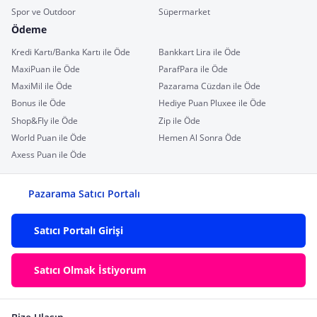
Spor ve Outdoor
Süpermarket
Ödeme
Kredi Kartı/Banka Kartı ile Öde
Bankkart Lira ile Öde
MaxiPuan ile Öde
ParafPara ile Öde
MaxiMil ile Öde
Pazarama Cüzdan ile Öde
Bonus ile Öde
Hediye Puan Pluxee ile Öde
Shop&Fly ile Öde
Zip ile Öde
World Puan ile Öde
Hemen Al Sonra Öde
Axess Puan ile Öde
Pazarama Satıcı Portalı
Satıcı Portalı Girişi
Satıcı Olmak İstiyorum