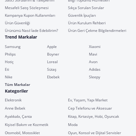
Satıcı Sorularım & Taleplerim
Bilgi Toplumu Hizmetleri
Mesafeli Satış Sözleşmesi
Sıkça Sorulan Sorular
Kampanya Kupon Kullanımları
Güvenlik İpuçları
Ürün Güvenliği
Ürün Kurulum Rehberi
Ürünümü Nasıl İade Edebilirim?
Ürün Geri Çekme Bilgilendirmeleri
Trend Markalar
Samsung
Apple
Xiaomi
Philips
Boyner
Mavi
Hotiç
Loreal
Avon
Eti
Sütaş
Adidas
Nike
Ebebek
Sleepy
Tüm Markalar
Kategoriler
Elektronik
Ev, Yaşam, Yapı Market
Anne Bebek
Cep Telefonu ve Aksesuar
Ayakkabı, Çanta
Kitap, Kırtasiye, Hobi, Oyuncak
Kişisel Bakım ve Kozmetik
Moda
Otomobil, Motosiklet
Oyun, Konsol ve Dijital Servisler