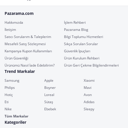
Pazarama.com
Hakkımızda
İşlem Rehberi
İletişim
Pazarama Blog
Satıcı Sorularım & Taleplerim
Bilgi Toplumu Hizmetleri
Mesafeli Satış Sözleşmesi
Sıkça Sorulan Sorular
Kampanya Kupon Kullanımları
Güvenlik İpuçları
Ürün Güvenliği
Ürün Kurulum Rehberi
Ürünümü Nasıl İade Edebilirim?
Ürün Geri Çekme Bilgilendirmeleri
Trend Markalar
Samsung
Apple
Xiaomi
Philips
Boyner
Mavi
Hotiç
Loreal
Avon
Eti
Sütaş
Adidas
Nike
Ebebek
Sleepy
Tüm Markalar
Kategoriler