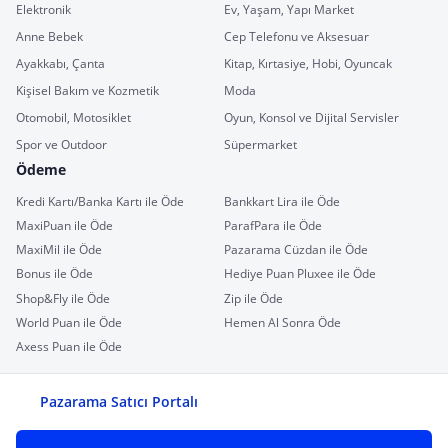
Elektronik
Ev, Yaşam, Yapı Market
Anne Bebek
Cep Telefonu ve Aksesuar
Ayakkabı, Çanta
Kitap, Kırtasiye, Hobi, Oyuncak
Kişisel Bakım ve Kozmetik
Moda
Otomobil, Motosiklet
Oyun, Konsol ve Dijital Servisler
Spor ve Outdoor
Süpermarket
Ödeme
Kredi Kartı/Banka Kartı ile Öde
Bankkart Lira ile Öde
MaxiPuan ile Öde
ParafPara ile Öde
MaxiMil ile Öde
Pazarama Cüzdan ile Öde
Bonus ile Öde
Hediye Puan Pluxee ile Öde
Shop&Fly ile Öde
Zip ile Öde
World Puan ile Öde
Hemen Al Sonra Öde
Axess Puan ile Öde
Pazarama Satıcı Portalı