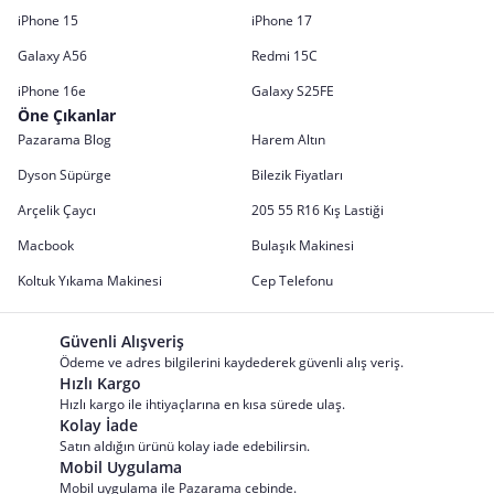
iPhone 15
iPhone 17
Galaxy A56
Redmi 15C
iPhone 16e
Galaxy S25FE
Öne Çıkanlar
Pazarama Blog
Harem Altın
Dyson Süpürge
Bilezik Fiyatları
Arçelik Çaycı
205 55 R16 Kış Lastiği
Macbook
Bulaşık Makinesi
Koltuk Yıkama Makinesi
Cep Telefonu
Güvenli Alışveriş
Ödeme ve adres bilgilerini kaydederek güvenli alış veriş.
Hızlı Kargo
Hızlı kargo ile ihtiyaçlarına en kısa sürede ulaş.
Kolay İade
Satın aldığın ürünü kolay iade edebilirsin.
Mobil Uygulama
Mobil uygulama ile Pazarama cebinde.