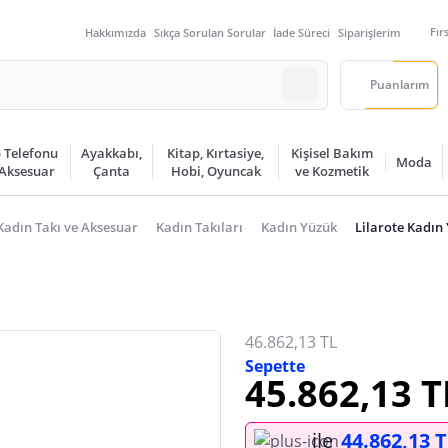
Fır
Hakkımızda
Sıkça Sorulan Sorular
İade Süreci
Siparişlerim
Puanlarım
 Telefonu
Ayakkabı,
Kitap, Kırtasiye,
Kişisel Bakım
Moda
 Aksesuar
Çanta
Hobi, Oyuncak
ve Kozmetik
Kadın Takı ve Aksesuar
Kadın Takıları
Kadın Yüzük
Lilarote Kadın
46.862,13 TL
Sepette
45.862,13 T
ile
44.862,13 