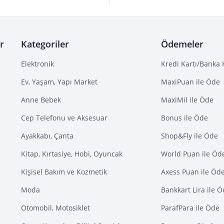
r
Kategoriler
Ödemeler
Elektronik
Kredi Kartı/Banka 
Ev, Yaşam, Yapı Market
MaxiPuan ile Öde
Anne Bebek
MaxiMil ile Öde
Cep Telefonu ve Aksesuar
Bonus ile Öde
Ayakkabı, Çanta
Shop&Fly ile Öde
Kitap, Kırtasiye, Hobi, Oyuncak
World Puan ile Öd
Kişisel Bakım ve Kozmetik
Axess Puan ile Öd
Moda
Bankkart Lira ile 
Otomobil, Motosiklet
ParafPara ile Öde