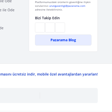
ile Öde
Platformumuzdaki ürünlerin güvenliğine ilişkin
sorularınızı
urunguvenligi@pazarama.com
e ile Öde
adresine iletebilirsiniz.
Bizi Takip Edin
de
Pazarama Blog
asını ücretsiz indir, mobile özel avantajlardan yararlan!