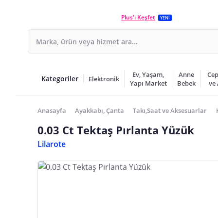
Plus'ı Keşfet
YENİ
Ev, Yaşam,
Anne
Cep
Kategoriler
Elektronik
Yapı Market
Bebek
ve
Anasayfa
Ayakkabı, Çanta
Takı,Saat ve Aksesuarlar
0.03 Ct Tektaş Pırlanta Yüzük
Lilarote