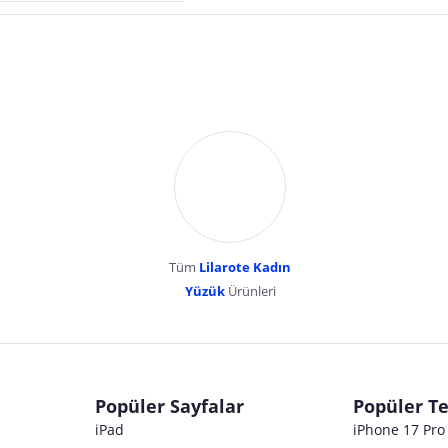
Tüm
Lilarote Kadın
Yüzük
Ürünleri
dır. Pazarama, bu içeriklerden dolayı herhangi bir sorumluluk kabul etmemektedir.
Popüler Sayfalar
Popüler Te
iPad
iPhone 17 Pr