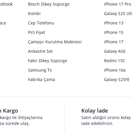
tebook
Bosch Dikey Süpürge
iPhone 17 Pro
Kombi
Galaxy S25 Ul
ace
Cep Telefonu
iPhone 13
Ps5 Fiyat
iPhone 15
Çamaşır Kurutma Makinesi
iPhone 17
Ankastre Set
Galaxy A56
Fakir Dikey Süpürge
Redmi 15C
Samsung Tv
iPhone 16e
Fabrika Çanta
Galaxy S25FE
lı Kargo
Kolay İade
 kargo ile ihtiyaçlarına
Satın aldığın ürünü kolay
sa sürede ulaş.
iade edebilirsin.