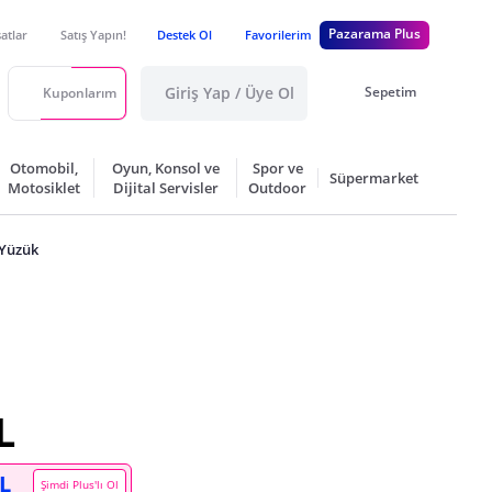
Pazarama Plus
satlar
Satış Yapın!
Destek Ol
Favorilerim
Giriş Yap / Üye Ol
Sepetim
Kuponlarım
Otomobil,
Oyun, Konsol ve
Spor ve
Süpermarket
Motosiklet
Dijital Servisler
Outdoor
 Yüzük
L
TL
Şimdi Plus'lı Ol