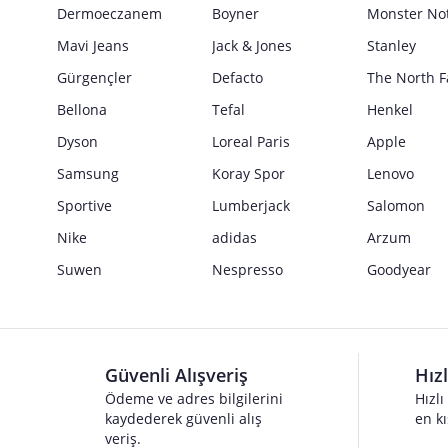
Güvenlik İşaretleri
Dermoeczanem
Boyner
Monster No
Satıcı bilgi girişi yapmamıştır.
Mavi Jeans
Jack & Jones
Stanley
Gürgençler
Defacto
The North F
Bellona
Tefal
Henkel
Dyson
Loreal Paris
Apple
Samsung
Koray Spor
Lenovo
Sportive
Lumberjack
Salomon
Nike
adidas
Arzum
Suwen
Nespresso
Goodyear
Güvenli Alışveriş
Hız
Ödeme ve adres bilgilerini
Hızlı
kaydederek güvenli alış
en kı
veriş.