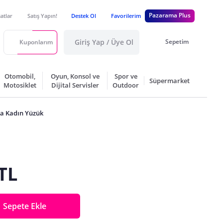
Pazarama Plus
satlar
Satış Yapın!
Destek Ol
Favorilerim
Giriş Yap / Üye Ol
Sepetim
Kuponlarım
Otomobil,
Oyun, Konsol ve
Spor ve
Süpermarket
Motosiklet
Dijital Servisler
Outdoor
nta Kadın Yüzük
TL
Sepete Ekle