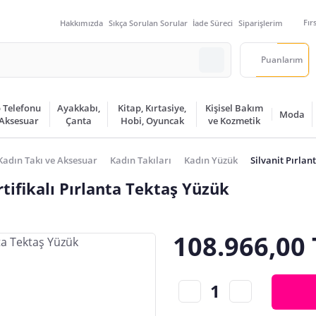
Fır
Hakkımızda
Sıkça Sorulan Sorular
İade Süreci
Siparişlerim
Puanlarım
 Telefonu
Ayakkabı,
Kitap, Kırtasiye,
Kişisel Bakım
Moda
 Aksesuar
Çanta
Hobi, Oyuncak
ve Kozmetik
Kadın Takı ve Aksesuar
Kadın Takıları
Kadın Yüzük
Silvanit Pırla
tifikalı Pırlanta Tektaş Yüzük
108.966,00 