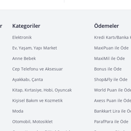
r
Kategoriler
Ödemeler
Elektronik
Kredi Kartı/Banka 
Ev, Yaşam, Yapı Market
MaxiPuan ile Öde
Anne Bebek
MaxiMil ile Öde
Cep Telefonu ve Aksesuar
Bonus ile Öde
Ayakkabı, Çanta
Shop&Fly ile Öde
Kitap, Kırtasiye, Hobi, Oyuncak
World Puan ile Öd
Kişisel Bakım ve Kozmetik
Axess Puan ile Öd
Moda
Bankkart Lira ile 
Otomobil, Motosiklet
ParafPara ile Öde