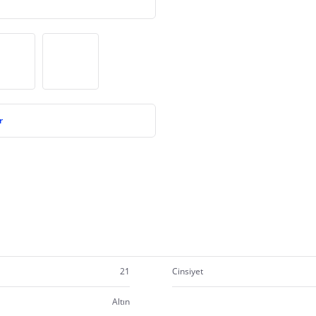
r
21
Cinsiyet
Altın