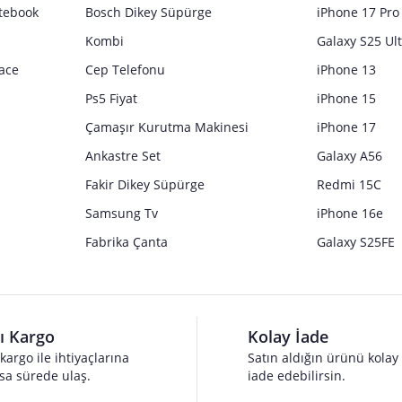
tebook
Bosch Dikey Süpürge
iPhone 17 Pro
Kombi
Galaxy S25 Ul
ace
Cep Telefonu
iPhone 13
Ps5 Fiyat
iPhone 15
Çamaşır Kurutma Makinesi
iPhone 17
Ankastre Set
Galaxy A56
Fakir Dikey Süpürge
Redmi 15C
Samsung Tv
iPhone 16e
Fabrika Çanta
Galaxy S25FE
lı Kargo
Kolay İade
 kargo ile ihtiyaçlarına
Satın aldığın ürünü kolay
sa sürede ulaş.
iade edebilirsin.