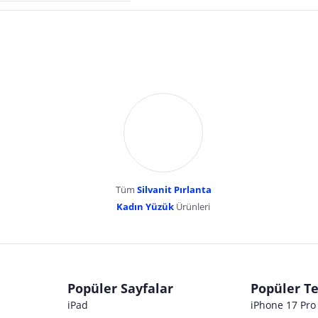
Tüm
Silvanit Pırlanta
esentepe mahallesi erk
Kadın Yüzük
Ürünleri
dır. Pazarama, bu içeriklerden dolayı herhangi bir sorumluluk kabul etmemektedir.
Popüler Sayfalar
Popüler Te
iPad
iPhone 17 Pr