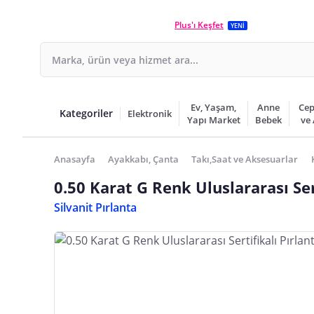
Plus'ı Keşfet
YENİ
Ev, Yaşam,
Anne
Cep
Kategoriler
Elektronik
Yapı Market
Bebek
ve
Anasayfa
Ayakkabı, Çanta
Takı,Saat ve Aksesuarlar
0.50 Karat G Renk Uluslararası Ser
Silvanit Pırlanta