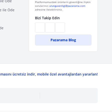
ile Öde
Platformumuzdaki ürünlerin güvenliğine ilişkin
sorularınızı
urunguvenligi@pazarama.com
e ile Öde
adresine iletebilirsiniz.
Bizi Takip Edin
de
Pazarama Blog
asını ücretsiz indir, mobile özel avantajlardan yararlan!