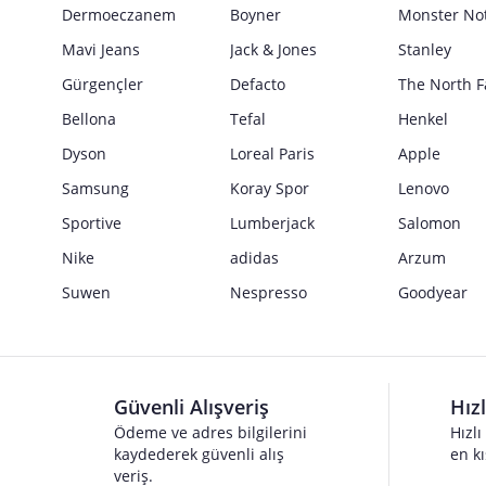
Dermoeczanem
Boyner
Monster No
Mavi Jeans
Jack & Jones
Stanley
Gürgençler
Defacto
The North F
Bellona
Tefal
Henkel
Dyson
Loreal Paris
Apple
Samsung
Koray Spor
Lenovo
Sportive
Lumberjack
Salomon
Nike
adidas
Arzum
Suwen
Nespresso
Goodyear
Güvenli Alışveriş
Hız
Ödeme ve adres bilgilerini
Hızlı
kaydederek güvenli alış
en kı
veriş.