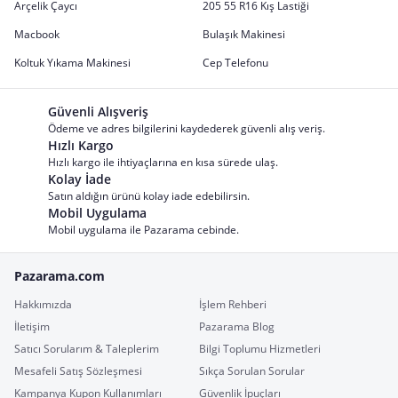
Arçelik Çaycı
205 55 R16 Kış Lastiği
Macbook
Bulaşık Makinesi
Koltuk Yıkama Makinesi
Cep Telefonu
Güvenli Alışveriş
Ödeme ve adres bilgilerini kaydederek güvenli alış veriş.
Hızlı Kargo
Hızlı kargo ile ihtiyaçlarına en kısa sürede ulaş.
Kolay İade
Satın aldığın ürünü kolay iade edebilirsin.
Mobil Uygulama
Mobil uygulama ile Pazarama cebinde.
Pazarama.com
Hakkımızda
İşlem Rehberi
İletişim
Pazarama Blog
Satıcı Sorularım & Taleplerim
Bilgi Toplumu Hizmetleri
Mesafeli Satış Sözleşmesi
Sıkça Sorulan Sorular
Kampanya Kupon Kullanımları
Güvenlik İpuçları