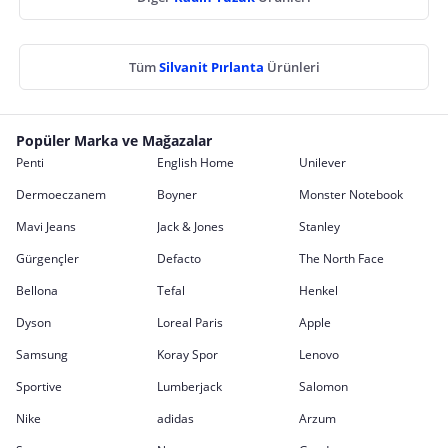
Tüm
Silvanit Pırlanta
Ürünleri
Popüler Marka ve Mağazalar
Penti
English Home
Unilever
Dermoeczanem
Boyner
Monster Notebook
Mavi Jeans
Jack & Jones
Stanley
Gürgençler
Defacto
The North Face
Bellona
Tefal
Henkel
Dyson
Loreal Paris
Apple
Samsung
Koray Spor
Lenovo
Sportive
Lumberjack
Salomon
Nike
adidas
Arzum