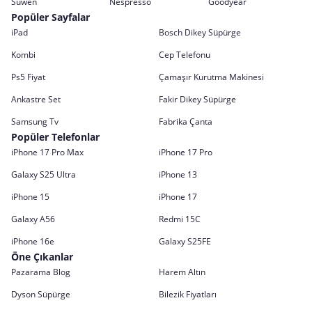
Suwen
Nespresso
Goodyear
Popüler Sayfalar
iPad
Bosch Dikey Süpürge
Kombi
Cep Telefonu
Ps5 Fiyat
Çamaşır Kurutma Makinesi
Ankastre Set
Fakir Dikey Süpürge
Samsung Tv
Fabrika Çanta
Popüler Telefonlar
iPhone 17 Pro Max
iPhone 17 Pro
Galaxy S25 Ultra
iPhone 13
iPhone 15
iPhone 17
Galaxy A56
Redmi 15C
iPhone 16e
Galaxy S25FE
Öne Çıkanlar
Pazarama Blog
Harem Altın
Dyson Süpürge
Bilezik Fiyatları