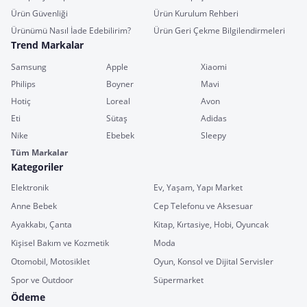
Ürün Güvenliği
Ürün Kurulum Rehberi
Ürünümü Nasıl İade Edebilirim?
Ürün Geri Çekme Bilgilendirmeleri
Trend Markalar
Samsung
Apple
Xiaomi
Philips
Boyner
Mavi
Hotiç
Loreal
Avon
Eti
Sütaş
Adidas
Nike
Ebebek
Sleepy
Tüm Markalar
Kategoriler
Elektronik
Ev, Yaşam, Yapı Market
Anne Bebek
Cep Telefonu ve Aksesuar
Ayakkabı, Çanta
Kitap, Kırtasiye, Hobi, Oyuncak
Kişisel Bakım ve Kozmetik
Moda
Otomobil, Motosiklet
Oyun, Konsol ve Dijital Servisler
Spor ve Outdoor
Süpermarket
Ödeme