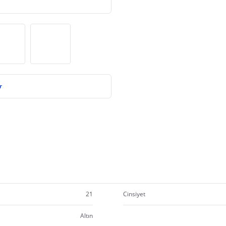
r
21
Cinsiyet
Altın