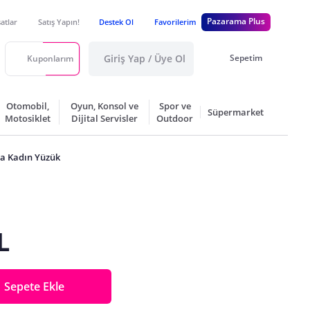
Pazarama Plus
satlar
Satış Yapın!
Destek Ol
Favorilerim
Giriş Yap / Üye Ol
Sepetim
Kuponlarım
Otomobil,
Oyun, Konsol ve
Spor ve
Süpermarket
Motosiklet
Dijital Servisler
Outdoor
nta Kadın Yüzük
L
Sepete Ekle