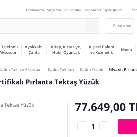
Fır
Hakkımızda
Sıkça Sorulan Sorular
İade Süreci
Siparişlerim
Puanlarım
 Telefonu
Ayakkabı,
Kitap, Kırtasiye,
Kişisel Bakım
Moda
 Aksesuar
Çanta
Hobi, Oyuncak
ve Kozmetik
Kadın Takı ve Aksesuar
Kadın Takıları
Kadın Yüzük
Silvanit Pırla
tifikalı Pırlanta Tektaş Yüzük
77.649,00 T