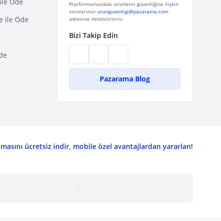
ile Öde
Platformumuzdaki ürünlerin güvenliğine ilişkin
sorularınızı
urunguvenligi@pazarama.com
e ile Öde
adresine iletebilirsiniz.
Bizi Takip Edin
de
Pazarama Blog
asını ücretsiz indir, mobile özel avantajlardan yararlan!