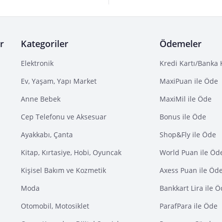
r
Kategoriler
Ödemeler
Elektronik
Kredi Kartı/Banka 
Ev, Yaşam, Yapı Market
MaxiPuan ile Öde
Anne Bebek
MaxiMil ile Öde
Cep Telefonu ve Aksesuar
Bonus ile Öde
Ayakkabı, Çanta
Shop&Fly ile Öde
Kitap, Kırtasiye, Hobi, Oyuncak
World Puan ile Öd
Kişisel Bakım ve Kozmetik
Axess Puan ile Öd
Moda
Bankkart Lira ile 
Otomobil, Motosiklet
ParafPara ile Öde