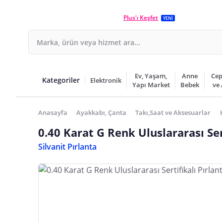
Plus'ı Keşfet
YENİ
Ev, Yaşam,
Anne
Cep
Kategoriler
Elektronik
Yapı Market
Bebek
ve
Anasayfa
Ayakkabı, Çanta
Takı,Saat ve Aksesuarlar
0.40 Karat G Renk Uluslararası Ser
Silvanit Pırlanta