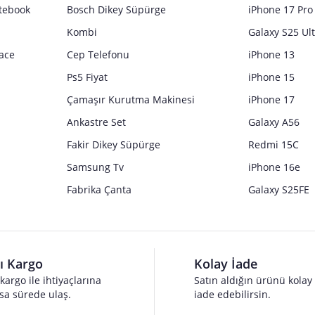
tebook
Bosch Dikey Süpürge
iPhone 17 Pro
Kombi
Galaxy S25 Ul
ace
Cep Telefonu
iPhone 13
Ps5 Fiyat
iPhone 15
Çamaşır Kurutma Makinesi
iPhone 17
Ankastre Set
Galaxy A56
Fakir Dikey Süpürge
Redmi 15C
Samsung Tv
iPhone 16e
Fabrika Çanta
Galaxy S25FE
lı Kargo
Kolay İade
 kargo ile ihtiyaçlarına
Satın aldığın ürünü kolay
sa sürede ulaş.
iade edebilirsin.