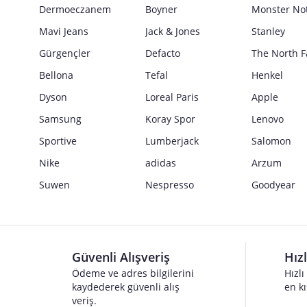
Dermoeczanem
Boyner
Monster No
Mavi Jeans
Jack & Jones
Stanley
Gürgençler
Defacto
The North F
Bellona
Tefal
Henkel
Dyson
Loreal Paris
Apple
Samsung
Koray Spor
Lenovo
Sportive
Lumberjack
Salomon
Nike
adidas
Arzum
Suwen
Nespresso
Goodyear
Güvenli Alışveriş
Hız
Ödeme ve adres bilgilerini
Hızlı
kaydederek güvenli alış
en kı
veriş.