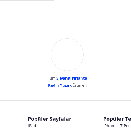
Tüm
Silvanit Pırlanta
esentepe mahallesi erk
Kadın Yüzük
Ürünleri
dır. Pazarama, bu içeriklerden dolayı herhangi bir sorumluluk kabul etmemektedir.
Popüler Sayfalar
Popüler Te
iPad
iPhone 17 Pr