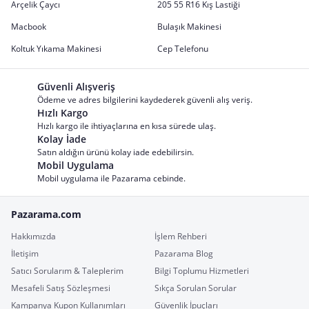
Arçelik Çaycı
205 55 R16 Kış Lastiği
Macbook
Bulaşık Makinesi
Koltuk Yıkama Makinesi
Cep Telefonu
Güvenli Alışveriş
Ödeme ve adres bilgilerini kaydederek güvenli alış veriş.
Hızlı Kargo
Hızlı kargo ile ihtiyaçlarına en kısa sürede ulaş.
Kolay İade
Satın aldığın ürünü kolay iade edebilirsin.
Mobil Uygulama
Mobil uygulama ile Pazarama cebinde.
Pazarama.com
Hakkımızda
İşlem Rehberi
İletişim
Pazarama Blog
Satıcı Sorularım & Taleplerim
Bilgi Toplumu Hizmetleri
Mesafeli Satış Sözleşmesi
Sıkça Sorulan Sorular
Kampanya Kupon Kullanımları
Güvenlik İpuçları