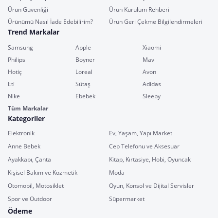
Ürün Güvenliği
Ürün Kurulum Rehberi
Ürünümü Nasıl İade Edebilirim?
Ürün Geri Çekme Bilgilendirmeleri
Trend Markalar
Samsung
Apple
Xiaomi
Philips
Boyner
Mavi
Hotiç
Loreal
Avon
Eti
Sütaş
Adidas
Nike
Ebebek
Sleepy
Tüm Markalar
Kategoriler
Elektronik
Ev, Yaşam, Yapı Market
Anne Bebek
Cep Telefonu ve Aksesuar
Ayakkabı, Çanta
Kitap, Kırtasiye, Hobi, Oyuncak
Kişisel Bakım ve Kozmetik
Moda
Otomobil, Motosiklet
Oyun, Konsol ve Dijital Servisler
Spor ve Outdoor
Süpermarket
Ödeme