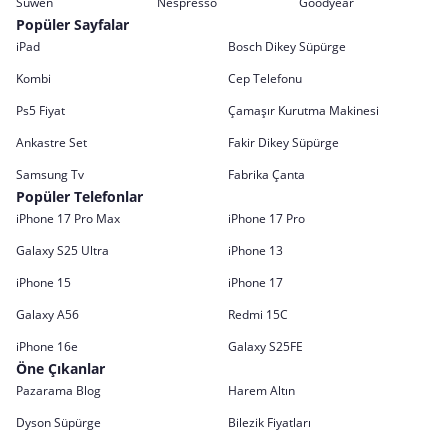
Suwen
Nespresso
Goodyear
Popüler Sayfalar
iPad
Bosch Dikey Süpürge
Kombi
Cep Telefonu
Ps5 Fiyat
Çamaşır Kurutma Makinesi
Ankastre Set
Fakir Dikey Süpürge
Samsung Tv
Fabrika Çanta
Popüler Telefonlar
iPhone 17 Pro Max
iPhone 17 Pro
Galaxy S25 Ultra
iPhone 13
iPhone 15
iPhone 17
Galaxy A56
Redmi 15C
iPhone 16e
Galaxy S25FE
Öne Çıkanlar
Pazarama Blog
Harem Altın
Dyson Süpürge
Bilezik Fiyatları