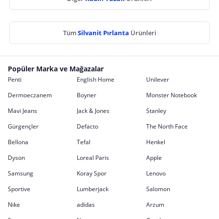
Tüm
Silvanit Pırlanta
Ürünleri
Popüler Marka ve Mağazalar
Penti
English Home
Unilever
Dermoeczanem
Boyner
Monster Notebook
Mavi Jeans
Jack & Jones
Stanley
Gürgençler
Defacto
The North Face
Bellona
Tefal
Henkel
Dyson
Loreal Paris
Apple
Samsung
Koray Spor
Lenovo
Sportive
Lumberjack
Salomon
Nike
adidas
Arzum