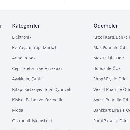
r
Kategoriler
Ödemeler
Elektronik
Kredi Kartı/Banka 
Ev, Yaşam, Yapı Market
MaxiPuan ile Öde
Anne Bebek
MaxiMil ile Öde
Cep Telefonu ve Aksesuar
Bonus ile Öde
Ayakkabı, Çanta
Shop&Fly ile Öde
Kitap, Kırtasiye, Hobi, Oyuncak
World Puan ile Öd
Kişisel Bakım ve Kozmetik
Axess Puan ile Öd
Moda
Bankkart Lira ile 
Otomobil, Motosiklet
ParafPara ile Öde