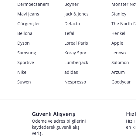
Dermoeczanem
Boyner
Monster No
Mavi Jeans
Jack & Jones
Stanley
Gürgençler
Defacto
The North F
Bellona
Tefal
Henkel
Dyson
Loreal Paris
Apple
Samsung
Koray Spor
Lenovo
Sportive
Lumberjack
Salomon
Nike
adidas
Arzum
Suwen
Nespresso
Goodyear
Güvenli Alışveriş
Hız
Ödeme ve adres bilgilerini
Hızlı
kaydederek güvenli alış
en kı
veriş.