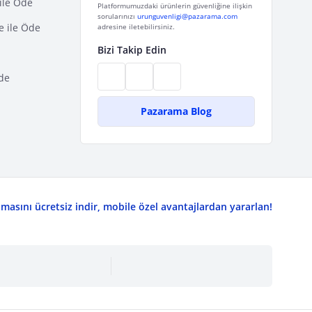
ile Öde
Platformumuzdaki ürünlerin güvenliğine ilişkin
sorularınızı
urunguvenligi@pazarama.com
e ile Öde
adresine iletebilirsiniz.
Bizi Takip Edin
de
Pazarama Blog
asını ücretsiz indir, mobile özel avantajlardan yararlan!