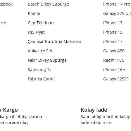
tebook
Bosch Dikey Süpürge
iPhone 17 Pro
Kombi
Galaxy S25 Ul
ace
Cep Telefonu
iPhone 13
Ps5 Fiyat
iPhone 15
Çamaşır Kurutma Makinesi
iPhone 17
Ankastre Set
Galaxy A56
Fakir Dikey Süpürge
Redmi 15C
Samsung Tv
iPhone 16e
Fabrika Çanta
Galaxy S25FE
lı Kargo
Kolay İade
 kargo ile ihtiyaçlarına
Satın aldığın ürünü kolay
sa sürede ulaş.
iade edebilirsin.