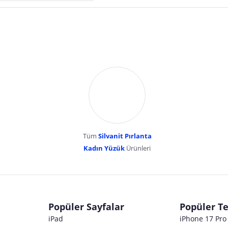
Tüm
Silvanit Pırlanta
esentepe mahallesi erk
Kadın Yüzük
Ürünleri
dır. Pazarama, bu içeriklerden dolayı herhangi bir sorumluluk kabul etmemektedir.
Popüler Sayfalar
Popüler Te
iPad
iPhone 17 Pr