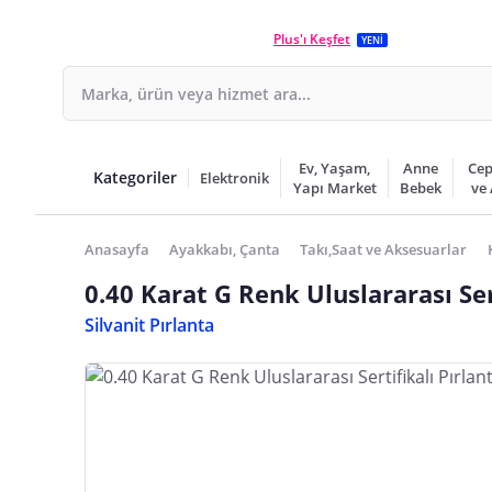
Plus'ı Keşfet
YENİ
Ev, Yaşam,
Anne
Cep
Kategoriler
Elektronik
Yapı Market
Bebek
ve
Anasayfa
Ayakkabı, Çanta
Takı,Saat ve Aksesuarlar
0.40 Karat G Renk Uluslararası Ser
Silvanit Pırlanta