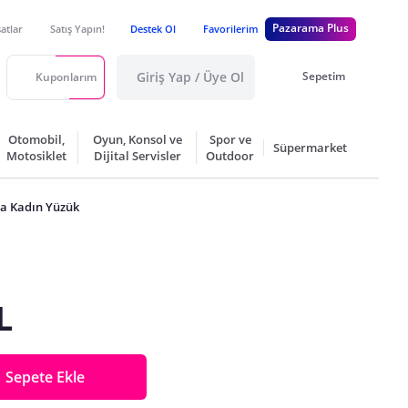
Pazarama Plus
satlar
Satış Yapın!
Destek Ol
Favorilerim
Giriş Yap / Üye Ol
Sepetim
Kuponlarım
Otomobil,
Oyun, Konsol ve
Spor ve
Süpermarket
Motosiklet
Dijital Servisler
Outdoor
nta Kadın Yüzük
L
Sepete Ekle