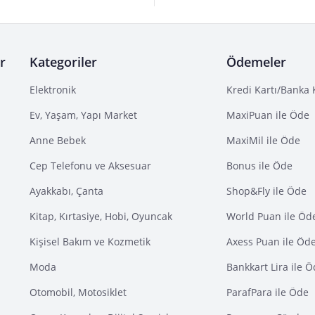
r
Kategoriler
Ödemeler
Elektronik
Kredi Kartı/Banka 
Ev, Yaşam, Yapı Market
MaxiPuan ile Öde
Anne Bebek
MaxiMil ile Öde
Cep Telefonu ve Aksesuar
Bonus ile Öde
Ayakkabı, Çanta
Shop&Fly ile Öde
Kitap, Kırtasiye, Hobi, Oyuncak
World Puan ile Öd
Kişisel Bakım ve Kozmetik
Axess Puan ile Öd
Moda
Bankkart Lira ile 
Otomobil, Motosiklet
ParafPara ile Öde