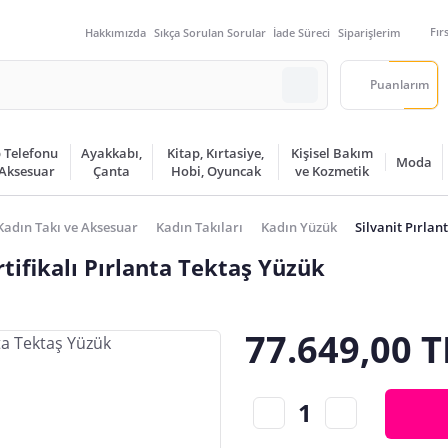
Fır
Hakkımızda
Sıkça Sorulan Sorular
İade Süreci
Siparişlerim
Puanlarım
 Telefonu
Ayakkabı,
Kitap, Kırtasiye,
Kişisel Bakım
Moda
 Aksesuar
Çanta
Hobi, Oyuncak
ve Kozmetik
Kadın Takı ve Aksesuar
Kadın Takıları
Kadın Yüzük
Silvanit Pırla
tifikalı Pırlanta Tektaş Yüzük
77.649,00 T