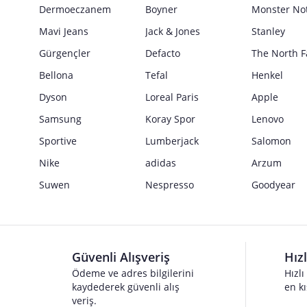
Dermoeczanem
Boyner
Monster No
Mavi Jeans
Jack & Jones
Stanley
Gürgençler
Defacto
The North F
Bellona
Tefal
Henkel
Dyson
Loreal Paris
Apple
Samsung
Koray Spor
Lenovo
Sportive
Lumberjack
Salomon
Nike
adidas
Arzum
Suwen
Nespresso
Goodyear
Güvenli Alışveriş
Hız
Ödeme ve adres bilgilerini
Hızlı
kaydederek güvenli alış
en kı
veriş.