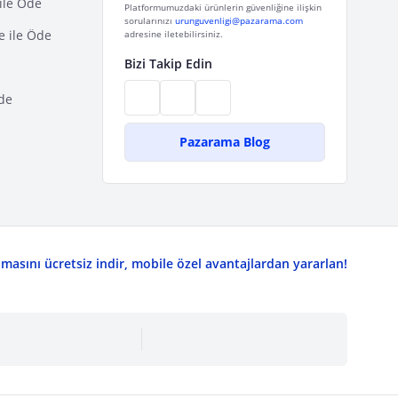
ile Öde
Platformumuzdaki ürünlerin güvenliğine ilişkin
sorularınızı
urunguvenligi@pazarama.com
e ile Öde
adresine iletebilirsiniz.
Bizi Takip Edin
de
Pazarama Blog
asını ücretsiz indir, mobile özel avantajlardan yararlan!