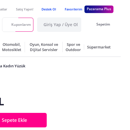
Pazarama Plus
satlar
Satış Yapın!
Destek Ol
Favorilerim
Giriş Yap / Üye Ol
Sepetim
Kuponlarım
Otomobil,
Oyun, Konsol ve
Spor ve
Süpermarket
Motosiklet
Dijital Servisler
Outdoor
nta Kadın Yüzük
L
Sepete Ekle