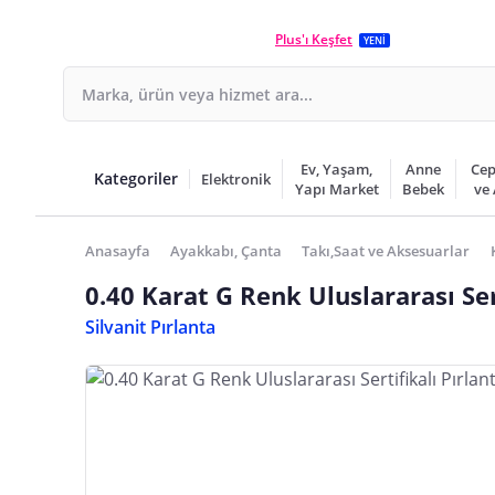
Plus'ı Keşfet
YENİ
Ev, Yaşam,
Anne
Cep
Kategoriler
Elektronik
Yapı Market
Bebek
ve
Anasayfa
Ayakkabı, Çanta
Takı,Saat ve Aksesuarlar
0.40 Karat G Renk Uluslararası Ser
Silvanit Pırlanta