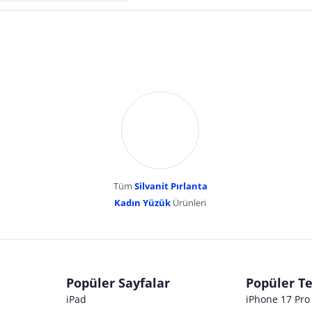
Tüm
Silvanit Pırlanta
esentepe mahallesi erk
Kadın Yüzük
Ürünleri
dır. Pazarama, bu içeriklerden dolayı herhangi bir sorumluluk kabul etmemektedir.
Popüler Sayfalar
Popüler Te
iPad
iPhone 17 Pr