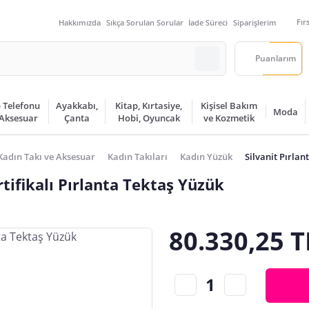
Fır
Hakkımızda
Sıkça Sorulan Sorular
İade Süreci
Siparişlerim
Puanlarım
 Telefonu
Ayakkabı,
Kitap, Kırtasiye,
Kişisel Bakım
Moda
 Aksesuar
Çanta
Hobi, Oyuncak
ve Kozmetik
Kadın Takı ve Aksesuar
Kadın Takıları
Kadın Yüzük
Silvanit Pırla
tifikalı Pırlanta Tektaş Yüzük
80.330,25 T