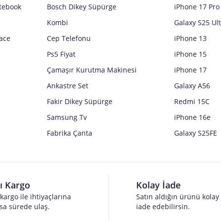
tebook
Bosch Dikey Süpürge
iPhone 17 Pro
Kombi
Galaxy S25 Ul
ace
Cep Telefonu
iPhone 13
Ps5 Fiyat
iPhone 15
Çamaşır Kurutma Makinesi
iPhone 17
Ankastre Set
Galaxy A56
Fakir Dikey Süpürge
Redmi 15C
Samsung Tv
iPhone 16e
Fabrika Çanta
Galaxy S25FE
lı Kargo
Kolay İade
 kargo ile ihtiyaçlarına
Satın aldığın ürünü kolay
sa sürede ulaş.
iade edebilirsin.