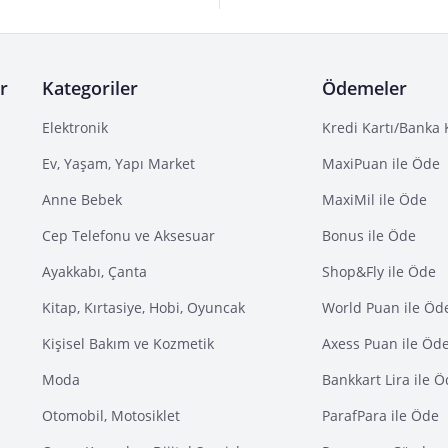
r
Kategoriler
Ödemeler
Elektronik
Kredi Kartı/Banka 
Ev, Yaşam, Yapı Market
MaxiPuan ile Öde
Anne Bebek
MaxiMil ile Öde
Cep Telefonu ve Aksesuar
Bonus ile Öde
Ayakkabı, Çanta
Shop&Fly ile Öde
Kitap, Kırtasiye, Hobi, Oyuncak
World Puan ile Öd
Kişisel Bakım ve Kozmetik
Axess Puan ile Öd
Moda
Bankkart Lira ile 
Otomobil, Motosiklet
ParafPara ile Öde