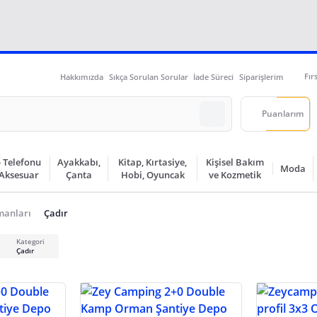
Fır
Hakkımızda
Sıkça Sorulan Sorular
İade Süreci
Siparişlerim
Puanlarım
 Telefonu
Ayakkabı,
Kitap, Kırtasiye,
Kişisel Bakım
Moda
 Aksesuar
Çanta
Hobi, Oyuncak
ve Kozmetik
manları
Çadır
Kategori
Çadır