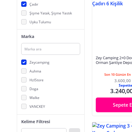
Çadır
Şişme Yatak, Şişme Yastık
Uyku Tulumu
Marka
Zey Camping 2+0 D
Zeycamping
Orman Şantiye Depo 
Kişilik
Auhma
Son 10 Günün En 
HzlStore
3.600,00
Sepett
Doga
3.240,0
Walke
Sepete E
VANCKEY
Qasul
Kelime Filtresi
Xtrike-Me