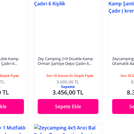
ouble Kamp
Zey Camping 2+0 Double Kamp
Zeycamping 
Çadırı 6
Orman Şantiye Depo Çadırı 6
Otamatik Ba
Kişilik
Taziye Kame
)
Düşük Fiyatı
Son 10 Günün En Düşük Fiyatı
Son 10 
 TL
3.600,00 TL
8
e
Sepette
0 TL
3.456,00 TL
8.
kle
Sepete Ekle
S