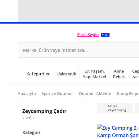
Plus'ı Keşfet
YENİ
Ev, Yaşam,
Anne
Cep
Kategoriler
Elektronik
Yapı Market
Bebek
ve
Anasayfa
Spor ve Outdoor
Outdoor Aktivite
Kamp Ekip
Marka
Zeycamping Çadır
Zeycamping
6 ürün
Kategori