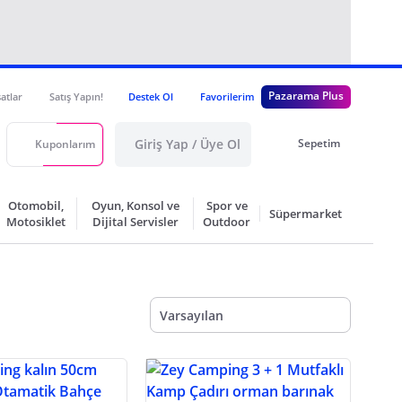
Pazarama Plus
satlar
Satış Yapın!
Destek Ol
Favorilerim
Giriş Yap / Üye Ol
Sepetim
Kuponlarım
Otomobil,
Oyun, Konsol ve
Spor ve
Süpermarket
Motosiklet
Dijital Servisler
Outdoor
Varsayılan