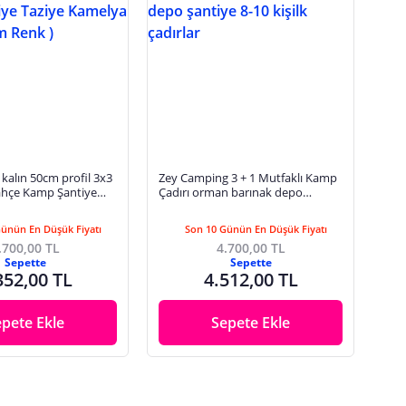
kalın 50cm profil 3x3
Zey Camping 3 + 1 Mutfaklı Kamp
hçe Kamp Şantiye
Çadırı orman barınak depo
lya Çadır ( krem Renk
şantiye 8-10 kişilk çadırlar
Günün En Düşük Fiyatı
Son 10 Günün En Düşük Fiyatı
.700,00 TL
4.700,00 TL
Sepette
Sepette
352,00 TL
4.512,00 TL
epete Ekle
Sepete Ekle