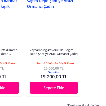
utfaklı Kamp
Zeycamping 4x5 Arıcı Bal Sağım
k depo
Depo Şantiye Arazi Ormancı Çadırı
dırlar
Düşük Fiyatı
Son 10 Günün En Düşük Fiyatı
 TL
20.000,00 TL
e
Sepette
0 TL
19.200,00 TL
kle
Sepete Ekle
Toplam 6 / 6 ürün