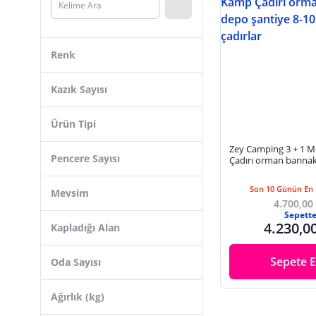
Bestway
Altınkaya Ticaret
Faial
Renk
MobiHome
LSTRİ
Kazık Sayısı
Yek Outdoor
Ürün Tipi
Nargo
Zey Camping 3 + 1 M
Husky
Pencere Sayısı
Çadırı orman barına
şantiye 8-10 kişilk ça
Vothoon
Son 10 Günün En 
Mevsim
Vusign
4.700,00
MG Store
Sepett
4.230,0
Kapladığı Alan
Begin Power
Sepete E
Oda Sayısı
Ağırlık (kg)