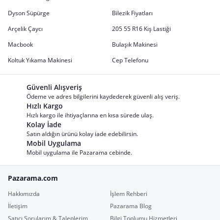
Dyson Süpürge
Bilezik Fiyatları
Arçelik Çaycı
205 55 R16 Kış Lastiği
Macbook
Bulaşık Makinesi
Koltuk Yıkama Makinesi
Cep Telefonu
Güvenli Alışveriş
Ödeme ve adres bilgilerini kaydederek güvenli alış veriş.
Hızlı Kargo
Hızlı kargo ile ihtiyaçlarına en kısa sürede ulaş.
Kolay İade
Satın aldığın ürünü kolay iade edebilirsin.
Mobil Uygulama
Mobil uygulama ile Pazarama cebinde.
Pazarama.com
Hakkımızda
İşlem Rehberi
İletişim
Pazarama Blog
Satıcı Sorularım & Taleplerim
Bilgi Toplumu Hizmetleri