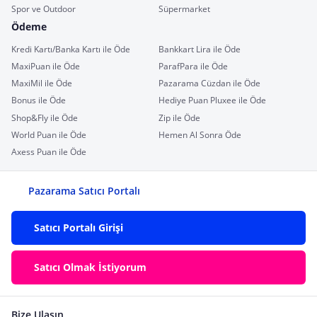
Spor ve Outdoor
Süpermarket
Ödeme
Kredi Kartı/Banka Kartı ile Öde
Bankkart Lira ile Öde
MaxiPuan ile Öde
ParafPara ile Öde
MaxiMil ile Öde
Pazarama Cüzdan ile Öde
Bonus ile Öde
Hediye Puan Pluxee ile Öde
Shop&Fly ile Öde
Zip ile Öde
World Puan ile Öde
Hemen Al Sonra Öde
Axess Puan ile Öde
Pazarama Satıcı Portalı
Satıcı Portalı Girişi
Satıcı Olmak İstiyorum
Bize Ulaşın