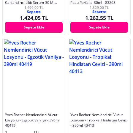
Canlandırıcı Likit Serum-30 Ml
Peau Parfaite-30ml - 83268
1.499,00 TL
1.329,00 TL
57732
Sepette
Sepette
1.424,05 TL
1.262,55 TL
Sepete Ekle
Sepete Ekle
Yves Rocher Nemlendirici Vücut
Yves Rocher Nemlendirici Vücut
Losyonu - Egzotik Vanilya - 390ml
Losyonu - Tropikal Hindistan Cevizi
40419
- 390ml 40413
1
(1)