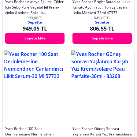
Yves Rocher Akneye Eğilimli Ciltler
Yves Rocher Bright Botanical-Leke
Için Sebo Pure Vegetal Jel Krem-
Karşıtı, Aydınlatıcı, Ton Eşitleyen
çinko &bitkisel Salisilik
Uyku Maskesi-75ml 47377
999,00 TL
849,00 TL
Asit&allantoin-40g
Sepette
Sepette
949,05 TL
806,55 TL
Sepete Ekle
Sepete Ekle
Yves Rocher 100 Saat
Yves Rocher Güneş Sonrası
Derinlemesine Nemlendiren
Yaşlanma Karşıtı Yüz Kremi/solaire