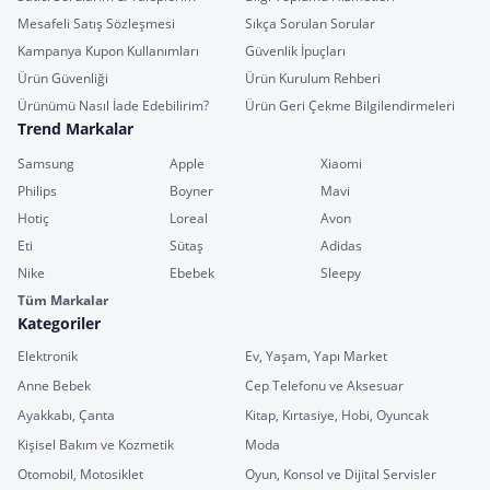
Mesafeli Satış Sözleşmesi
Sıkça Sorulan Sorular
Kampanya Kupon Kullanımları
Güvenlik İpuçları
Ürün Güvenliği
Ürün Kurulum Rehberi
Ürünümü Nasıl İade Edebilirim?
Ürün Geri Çekme Bilgilendirmeleri
Trend Markalar
Samsung
Apple
Xiaomi
Philips
Boyner
Mavi
Hotiç
Loreal
Avon
Eti
Sütaş
Adidas
Nike
Ebebek
Sleepy
Tüm Markalar
Kategoriler
Elektronik
Ev, Yaşam, Yapı Market
Anne Bebek
Cep Telefonu ve Aksesuar
Ayakkabı, Çanta
Kitap, Kırtasiye, Hobi, Oyuncak
Kişisel Bakım ve Kozmetik
Moda
Otomobil, Motosiklet
Oyun, Konsol ve Dijital Servisler