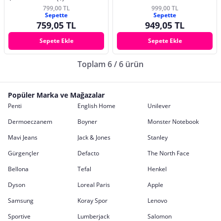
799,00 TL
999,00 TL
Sepette
Sepette
759,05 TL
949,05 TL
Sepete Ekle
Sepete Ekle
Toplam 6 / 6 ürün
Popüler Marka ve Mağazalar
Penti
English Home
Unilever
Dermoeczanem
Boyner
Monster Notebook
Mavi Jeans
Jack & Jones
Stanley
Gürgençler
Defacto
The North Face
Bellona
Tefal
Henkel
Dyson
Loreal Paris
Apple
Samsung
Koray Spor
Lenovo
Sportive
Lumberjack
Salomon