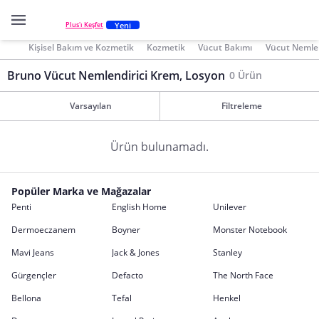
Yeni
Plus'ı Keşfet
Kişisel Bakım ve Kozmetik
Kozmetik
Vücut Bakımı
Vücut Nemlen
Bruno Vücut Nemlendirici Krem, Losyon
0 Ürün
Varsayılan
Filtreleme
Ürün bulunamadı.
Popüler Marka ve Mağazalar
Penti
English Home
Unilever
Dermoeczanem
Boyner
Monster Notebook
Mavi Jeans
Jack & Jones
Stanley
Gürgençler
Defacto
The North Face
Bellona
Tefal
Henkel