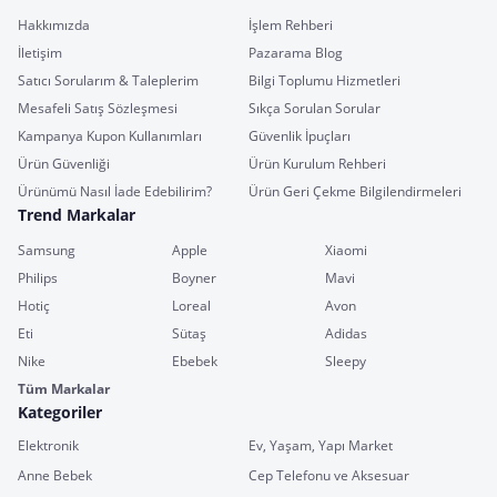
Hakkımızda
İşlem Rehberi
İletişim
Pazarama Blog
Satıcı Sorularım & Taleplerim
Bilgi Toplumu Hizmetleri
Mesafeli Satış Sözleşmesi
Sıkça Sorulan Sorular
Kampanya Kupon Kullanımları
Güvenlik İpuçları
Ürün Güvenliği
Ürün Kurulum Rehberi
Ürünümü Nasıl İade Edebilirim?
Ürün Geri Çekme Bilgilendirmeleri
Trend Markalar
Samsung
Apple
Xiaomi
Philips
Boyner
Mavi
Hotiç
Loreal
Avon
Eti
Sütaş
Adidas
Nike
Ebebek
Sleepy
Tüm Markalar
Kategoriler
Elektronik
Ev, Yaşam, Yapı Market
Anne Bebek
Cep Telefonu ve Aksesuar