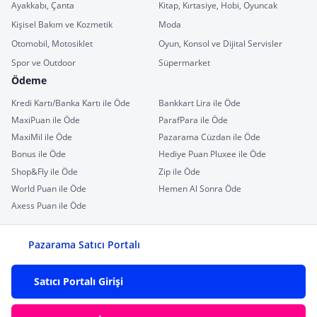
Ayakkabı, Çanta
Kitap, Kırtasiye, Hobi, Oyuncak
Kişisel Bakım ve Kozmetik
Moda
Otomobil, Motosiklet
Oyun, Konsol ve Dijital Servisler
Spor ve Outdoor
Süpermarket
Ödeme
Kredi Kartı/Banka Kartı ile Öde
Bankkart Lira ile Öde
MaxiPuan ile Öde
ParafPara ile Öde
MaxiMil ile Öde
Pazarama Cüzdan ile Öde
Bonus ile Öde
Hediye Puan Pluxee ile Öde
Shop&Fly ile Öde
Zip ile Öde
World Puan ile Öde
Hemen Al Sonra Öde
Axess Puan ile Öde
Pazarama Satıcı Portalı
Satıcı Portalı Girişi