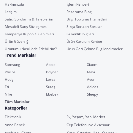
Hakkımızda
İşlem Rehberi
İletişim
Pazarama Blog
Satıcı Sorularım & Taleplerim
Bilgi Toplumu Hizmetleri
Mesafeli Satış Sözleşmesi
Sıkça Sorulan Sorular
Kampanya Kupon Kullanımları
Güvenlik İpuçları
Ürün Güvenliği
Ürün Kurulum Rehberi
Ürünümü Nasıl İade Edebilirim?
Ürün Geri Çekme Bilgilendirmeleri
Trend Markalar
Samsung
Apple
Xiaomi
Philips
Boyner
Mavi
Hotiç
Loreal
Avon
Eti
Sütaş
Adidas
Nike
Ebebek
Sleepy
Tüm Markalar
Kategoriler
Elektronik
Ev, Yaşam, Yapı Market
Anne Bebek
Cep Telefonu ve Aksesuar
Ayakkabı, Çanta
Kitap, Kırtasiye, Hobi, Oyuncak