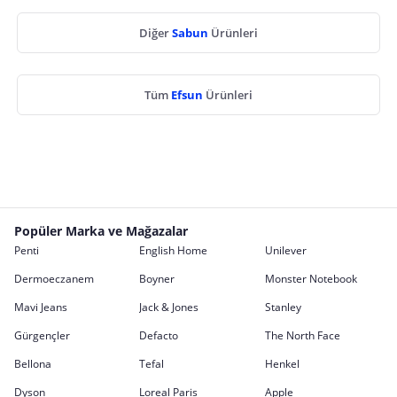
Diğer
Sabun
Ürünleri
Tüm
Efsun
Ürünleri
Popüler Marka ve Mağazalar
Penti
English Home
Unilever
Dermoeczanem
Boyner
Monster Notebook
Mavi Jeans
Jack & Jones
Stanley
Gürgençler
Defacto
The North Face
Bellona
Tefal
Henkel
Dyson
Loreal Paris
Apple