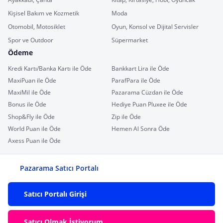
Kişisel Bakım ve Kozmetik
Moda
Otomobil, Motosiklet
Oyun, Konsol ve Dijital Servisler
Spor ve Outdoor
Süpermarket
Ödeme
Kredi Kartı/Banka Kartı ile Öde
Bankkart Lira ile Öde
MaxiPuan ile Öde
ParafPara ile Öde
MaxiMil ile Öde
Pazarama Cüzdan ile Öde
Bonus ile Öde
Hediye Puan Pluxee ile Öde
Shop&Fly ile Öde
Zip ile Öde
World Puan ile Öde
Hemen Al Sonra Öde
Axess Puan ile Öde
Pazarama Satıcı Portalı
Satıcı Portalı Girişi
Satıcı Olmak İstiyorum