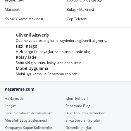
Arçelik Çaycı
205 55 R16 Kış Lastiği
Macbook
Bulaşık Makinesi
Koltuk Yıkama Makinesi
Cep Telefonu
Güvenli Alışveriş
Ödeme ve adres bilgilerini kaydederek güvenli alış veriş.
Hızlı Kargo
Hızlı kargo ile ihtiyaçlarına en kısa sürede ulaş.
Kolay İade
Satın aldığın ürünü kolay iade edebilirsin.
Mobil Uygulama
Mobil uygulama ile Pazarama cebinde.
Pazarama.com
Hakkımızda
İşlem Rehberi
İletişim
Pazarama Blog
Satıcı Sorularım & Taleplerim
Bilgi Toplumu Hizmetleri
Mesafeli Satış Sözleşmesi
Sıkça Sorulan Sorular
Kampanya Kupon Kullanımları
Güvenlik İpuçları