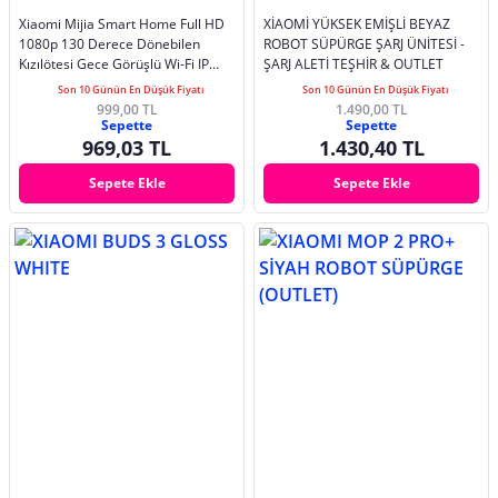
Xiaomi Mijia Smart Home Full HD
XİAOMİ YÜKSEK EMİŞLİ BEYAZ
1080p 130 Derece Dönebilen
ROBOT SÜPÜRGE ŞARJ ÜNİTESİ -
Kızılötesi Gece Görüşlü Wi-Fi IP
ŞARJ ALETİ TEŞHİR & OUTLET
Güvenlik Kamerası (OUTLET) (12
Son 10 Günün En Düşük Fiyatı
Son 10 Günün En Düşük Fiyatı
AY EVOFONE GARANTİLİ)
999,00 TL
1.490,00 TL
Sepette
Sepette
969,03 TL
1.430,40 TL
Sepete Ekle
Sepete Ekle