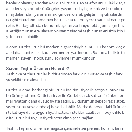
bepler dolayısıyla zorlanıyor olabilirsiniz. Cep telefonları, kulaklıklar, t
abletler veya robot süpürgeler; yaşamı kolaylaştırmak ve teknolojini
n faydalarından yararlanmak için özel olarak geliştirilmiş cihazlardır.
Bu gibi cihazların tamamını belirli bir ücret ödeyerek satın almanız ge
rekir. Bu doğrultuda ekonomik açıdan zorlanıyor olduğunuz için hay
al ettiğiniz ürünlere ula
şamıyorsanız
Xiaomi teşhir ürünleri
sizin için i
yi bir tercih olabilir.
Xiaomi Outlet
ürünleri markanın garantisiyle sunulur. Ekonomik açıd
an daha mantıklı bir karar vermenize yardımcıdır. Bununla birlikte ta
mamen güvenilir olduğunu söylemek mümkündür.
Xiaomi Teşhir Ürünleri Nelerdir?
Teşhir ve outler ürünler birbirlerinden farklıdır.
Outlet ve teşhir farkı
şu şekilde ele alınabilir:
Outlet: Xiamoi herhangi bir ürünü indirimli fiyat ile satışa sunuyorsa
bu ürün grubunu Outlet adı verilir. Outlet olarak satılan ürünler nor
mal fiyattan daha düşük fiyata satılır. Bu durumun sebebi fazla stok,
sezon sonu veya ambalaj hasarlı olabilir. Marka deposundaki ürünler
i tüketiciye daha uygun fiyatlı satarak stokları azaltabilir, böylelikle k
aliteli ürünleri uygun fiyatlı satın alma şansı sağlar.
Teşhir: Teşhir ürünler ise mağaza içerisinde sergilenen, kullanıcıların