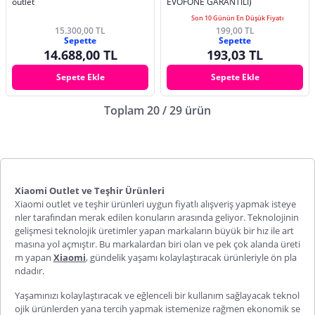
outlet
EVOFONE GARANTİLİ)
Son 10 Günün En Düşük Fiyatı
15.300,00 TL
199,00 TL
Sepette
Sepette
14.688,00 TL
193,03 TL
Sepete Ekle
Sepete Ekle
Toplam 20 / 29 ürün
Xiaomi Outlet ve Teşhir Ürünleri
Xiaomi outlet ve teşhir ürünleri
uygun fiyatlı alışveriş yapmak isteye
nler tarafından merak edilen konuların arasında geliyor. Teknolojinin
gelişmesi teknolojik üretimler yapan markaların büyük bir hız ile art
masına yol açmıştır. Bu markalardan biri olan ve pek çok alanda üreti
m yapan
Xiaomi
, gündelik yaşamı kolaylaştıracak ürünleriyle ön pla
ndadır.
Yaşamınızı kolaylaştıracak ve eğlenceli bir kullanım sağlayacak teknol
ojik ürünlerden yana tercih yapmak istemenize rağmen ekonomik se