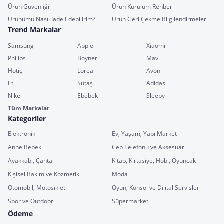
Ürün Güvenliği
Ürün Kurulum Rehberi
Ürünümü Nasıl İade Edebilirim?
Ürün Geri Çekme Bilgilendirmeleri
Trend Markalar
Samsung
Apple
Xiaomi
Philips
Boyner
Mavi
Hotiç
Loreal
Avon
Eti
Sütaş
Adidas
Nike
Ebebek
Sleepy
Tüm Markalar
Kategoriler
Elektronik
Ev, Yaşam, Yapı Market
Anne Bebek
Cep Telefonu ve Aksesuar
Ayakkabı, Çanta
Kitap, Kırtasiye, Hobi, Oyuncak
Kişisel Bakım ve Kozmetik
Moda
Otomobil, Motosiklet
Oyun, Konsol ve Dijital Servisler
Spor ve Outdoor
Süpermarket
Ödeme