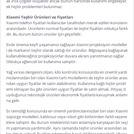
ak ince çizgiler oluşabilir ancak bunun haricinde kullanımı engelleyec
ek hiçbir problemleri bulunmaz.
Xiaomi Teşhir Ürünleri ve Fiyatları
Xiaomi telefon fiyatları
kullanıcılar tarafından merak edilen konuların
arasındadır. Ürünlerin normal fiyatları ile teşhir fiyatları oldukça farklı
dır. Bu durum bütün ürünler için geçerlidir.
Evde sinema keyfi yaşamanızı sağlayan
Xiaomi projeksiyon
modeller
i de markanın teşhir olarak sattığı bir üründür. Bilgisayara bağlayarak
kullanabileceğiniz projeksiyonlar duvara ekranı yansıtmanızı sağlar.
Oldukça eğlenceli bir kullanıma sahiptir.
Yağ ve kas dengesini ölçen, kilo kontrolü konusunda en önemli yardı
mcılarınızdan biri olan
Xiaomi tartı
modellerini de teşhir ürünler arası
ndan uygun fiyatlar ile satın alabilirsiniz. Kullanıma bağlı hiçbir probl
emi olmayan bu gibi ürünleri uygun fiyatlar ile satın almak, ihtiyaç d
uyduğunuz teknolojik ürünleri ekonomik fiyatlarla kavuşmak anlamı
na gelir.
Ev temizliği konusunda en önemli yardımcılarınızdan biri olan
Xiaomi
süpürge
modelleri, kablosuz veya robot gibi birbirinden farklı seçene
klere sahiptir. Bu durum isteklerinizi tam anlamıyla karşılayan bir seçi
m yapmanıza yardımcıdır. Aynı zamanda teşhir ürünler arasından sa
tın almak yüksek fiyatları ödemeden hayal ettiğiniz teknolojik cihaza