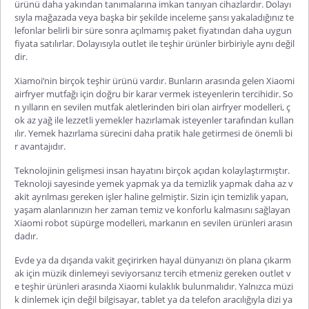
ürünü daha yakından tanımalarına imkan tanıyan cihazlardır. Dolayı
sıyla mağazada veya başka bir şekilde inceleme şansı yakaladığınız te
lefonlar belirli bir süre sonra açılmamış paket fiyatından daha uygun
fiyata satılırlar. Dolayısıyla outlet ile teşhir ürünler birbiriyle aynı değil
dir.
Xiamoi’nin birçok teşhir ürünü vardır. Bunların arasında gelen
Xiaomi
airfryer
mutfağı için doğru bir karar vermek isteyenlerin tercihidir. So
n yılların en sevilen mutfak aletlerinden biri olan airfryer modelleri, ç
ok az yağ ile lezzetli yemekler hazırlamak isteyenler tarafından kullan
ılır. Yemek hazırlama sürecini daha pratik hale getirmesi de önemli bi
r avantajıdır.
Teknolojinin gelişmesi insan hayatını birçok açıdan kolaylaştırmıştır.
Teknoloji sayesinde yemek yapmak ya da temizlik yapmak daha az v
akit ayrılması gereken işler haline gelmiştir. Sizin için temizlik yapan,
yaşam alanlarınızın her zaman temiz ve konforlu kalmasını sağlayan
Xiaomi robot süpürge
modelleri, markanın en sevilen ürünleri arasın
dadır.
Evde ya da dışarıda vakit geçirirken hayal dünyanızı ön plana çıkarm
ak için müzik dinlemeyi seviyorsanız tercih etmeniz gereken outlet v
e teşhir ürünleri arasında
Xiaomi kulaklık
bulunmalıdır. Yalnızca müzi
k dinlemek için değil bilgisayar, tablet ya da telefon aracılığıyla dizi ya