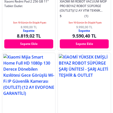
Xiaomi Redmi Pad 2 256 GB 11"
XIAOMI MI ROBOT VACUUM MOP
Tablet Outlet
PRO BEYAZ ROBOT SÜPÜRGE
(OUTLET)(12 AY VTM TEKNİK
SERVİS GARANTİLİDİR)
5
(1)
Son 10 Günün En Düşük Fiyatı
Son 10 Günün En Düşük Fiyatı
8.999,00 TL
9.990,00 TL
Sepette
Sepette
8.819,02 TL
9.590,40 TL
Sepete Ekle
Sepete Ekle