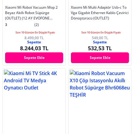
Xiaomi Mi Robot Vacuum Mop 2
Xiaomi Mi Multi Adaptör Usb-c To
Beyaz Akıllı Robot Süpürge
Vga Gigabit Ethernet Kablo Çevirici
(OUTLET) (12 AY EVOFONE
Dönüştürücü (OUTLET)
GARANTİLİ)
3
(2)
Son 10 Günün En Düşük Fiyatı
Son 10 Günün En Düşük Fiyatı
8.499,00 TL
549,00 TL
Sepette
Sepette
8.244,03 TL
532,53 TL
Sepete Ekle
Sepete Ekle