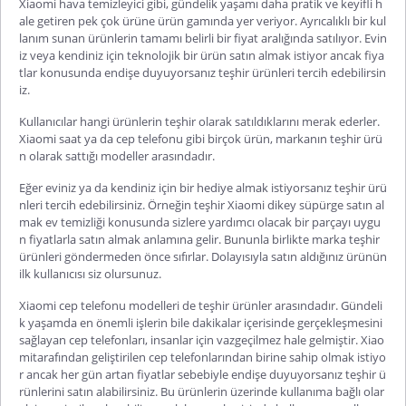
Xiaomi hava temizleyici
gibi, gündelik yaşamı daha pratik ve keyifli h
ale getiren pek çok ürüne ürün gamında yer veriyor. Ayrıcalıklı bir kul
lanım sunan ürünlerin tamamı belirli bir fiyat aralığında satılıyor. Evin
iz veya kendiniz için teknolojik bir ürün satın almak istiyor ancak fiya
tlar konusunda endişe duyuyorsanız teşhir ürünleri tercih edebilirsin
iz.
Kullanıcılar hangi ürünlerin teşhir olarak satıldıklarını merak ederler.
Xiaomi saat
ya da cep telefonu gibi birçok ürün, markanın teşhir ürü
n olarak sattığı modeller arasındadır.
Eğer eviniz ya da kendiniz için bir hediye almak istiyorsanız teşhir ürü
nleri tercih edebilirsiniz. Örneğin teşhir
Xiaomi dikey süpürge
satın al
mak ev temizliği konusunda sizlere yardımcı olacak bir parçayı uygu
n fiyatlarla satın almak anlamına gelir. Bununla birlikte marka teşhir
ürünleri göndermeden önce sıfırlar. Dolayısıyla satın aldığınız ürünün
ilk kullanıcısı siz olursunuz.
Xiaomi cep telefonu
modelleri de teşhir ürünler arasındadır. Gündeli
k yaşamda en önemli işlerin bile dakikalar içerisinde gerçekleşmesini
sağlayan cep telefonları, insanlar için vazgeçilmez hale gelmiştir. Xiao
mi
tarafından geliştirilen cep telefonlarından birine sahip olmak istiyo
r ancak her gün artan fiyatlar sebebiyle endişe duyuyorsanız teşhir ü
rünlerini satın alabilirsiniz. Bu ürünlerin üzerinde kullanıma bağlı olar