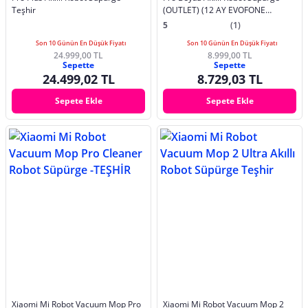
Teşhir
(OUTLET) (12 AY EVOFONE
GARANTİLİ)
5
(1)
Son 10 Günün En Düşük Fiyatı
Son 10 Günün En Düşük Fiyatı
24.999,00 TL
8.999,00 TL
Sepette
Sepette
24.499,02 TL
8.729,03 TL
Sepete Ekle
Sepete Ekle
Xiaomi Mi Robot Vacuum Mop Pro
Xiaomi Mi Robot Vacuum Mop 2