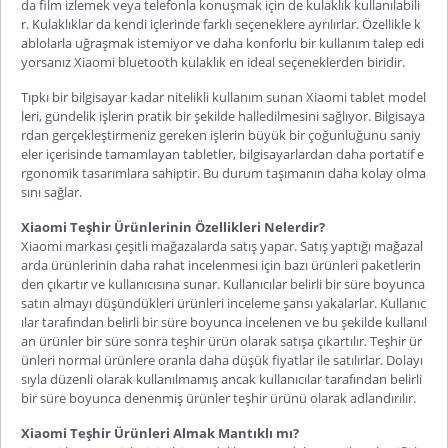
da film izlemek veya telefonla konuşmak için de kulaklık kullanılabili
r. Kulaklıklar da kendi içlerinde farklı seçeneklere ayrılırlar. Özellikle k
ablolarla uğraşmak istemiyor ve daha konforlu bir kullanım talep edi
yorsanız
Xiaomi bluetooth kulaklık
en ideal seçeneklerden biridir.
Tıpkı bir bilgisayar kadar nitelikli kullanım sunan
Xiaomi tablet
model
leri, gündelik işlerin pratik bir şekilde halledilmesini sağlıyor. Bilgisaya
rdan gerçekleştirmeniz gereken işlerin büyük bir çoğunluğunu saniy
eler içerisinde tamamlayan tabletler, bilgisayarlardan daha portatif e
rgonomik tasarımlara sahiptir. Bu durum taşımanın daha kolay olma
sını sağlar.
Xiaomi Teşhir Ürünlerinin Özellikleri Nelerdir?
Xiaomi
markası çeşitli mağazalarda satış yapar. Satış yaptığı mağazal
arda ürünlerinin daha rahat incelenmesi için bazı ürünleri paketlerin
den çıkartır ve kullanıcısına sunar. Kullanıcılar belirli bir süre boyunca
satın almayı düşündükleri ürünleri inceleme şansı yakalarlar. Kullanıc
ılar tarafından belirli bir süre boyunca incelenen ve bu şekilde kullanıl
an ürünler bir süre sonra teşhir ürün olarak satışa çıkartılır. Teşhir ür
ünleri normal ürünlere oranla daha düşük fiyatlar ile satılırlar. Dolayı
sıyla düzenli ola
rak kullanılmamış ancak kullanıcılar tarafından belirli
bir süre boyunca denenmiş ürünler teşhir ürünü olarak adlandırılır.
Xiaomi Teşhir Ürünleri Almak Mantıklı mı?