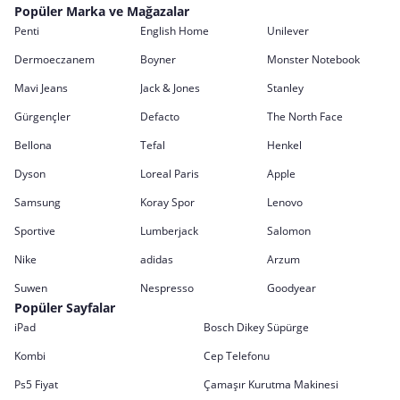
Popüler Marka ve Mağazalar
Penti
English Home
Unilever
Dermoeczanem
Boyner
Monster Notebook
Mavi Jeans
Jack & Jones
Stanley
Gürgençler
Defacto
The North Face
Bellona
Tefal
Henkel
Dyson
Loreal Paris
Apple
Samsung
Koray Spor
Lenovo
Sportive
Lumberjack
Salomon
Nike
adidas
Arzum
Suwen
Nespresso
Goodyear
Popüler Sayfalar
iPad
Bosch Dikey Süpürge
Kombi
Cep Telefonu
Ps5 Fiyat
Çamaşır Kurutma Makinesi