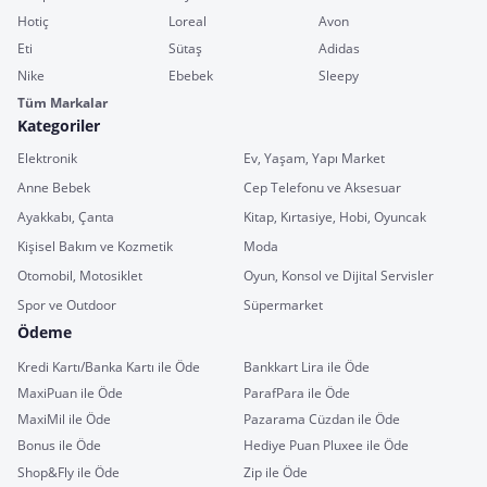
Hotiç
Loreal
Avon
Eti
Sütaş
Adidas
Nike
Ebebek
Sleepy
Tüm Markalar
Kategoriler
Elektronik
Ev, Yaşam, Yapı Market
Anne Bebek
Cep Telefonu ve Aksesuar
Ayakkabı, Çanta
Kitap, Kırtasiye, Hobi, Oyuncak
Kişisel Bakım ve Kozmetik
Moda
Otomobil, Motosiklet
Oyun, Konsol ve Dijital Servisler
Spor ve Outdoor
Süpermarket
Ödeme
Kredi Kartı/Banka Kartı ile Öde
Bankkart Lira ile Öde
MaxiPuan ile Öde
ParafPara ile Öde
MaxiMil ile Öde
Pazarama Cüzdan ile Öde
Bonus ile Öde
Hediye Puan Pluxee ile Öde
Shop&Fly ile Öde
Zip ile Öde