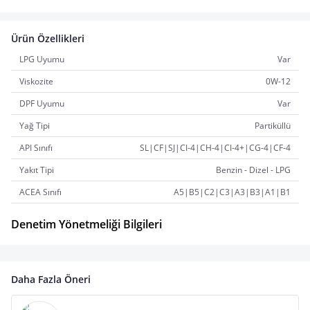
Ürün Özellikleri
LPG Uyumu
Var
Viskozite
0W-12
DPF Uyumu
Var
Yağ Tipi
Partiküllü
API Sınıfı
SL|CF|SJ|CI-4|CH-4|CI-4+|CG-4|CF-4
Yakıt Tipi
Benzin - Dizel - LPG
ACEA Sınıfı
A5|B5|C2|C3|A3|B3|A1|B1
Denetim Yönetmeliği Bilgileri
Daha Fazla Öneri