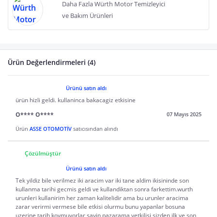
Daha Fazla Würth Motor Temizleyici
ve Bakım Ürünleri
Ürün Değerlendirmeleri (4)
Ürünü satın aldı
ürün hizli geldi. kullaninca bakacagiz etkisine
O**** O****
07 Mayıs 2025
Ürün
ASSE OTOMOTİV
satıcısından alındı
Çözülmüştür
Ürünü satın aldı
Tek yildiz bile verilmez iki aracim var iki tane aldim ikisininde son
kullanma tarihi gecmis geldi ve kullandiktan sonra farkettim.wurth
urunleri kullanirim her zaman kalitelidir ama bu urunler aracima
zarar verirmi vermese bile etkisi olurmu bunu yapanlar bosuna
uzerine tarih koymuyorlar sayin pazarama yetkilisi sizden ilk ve son