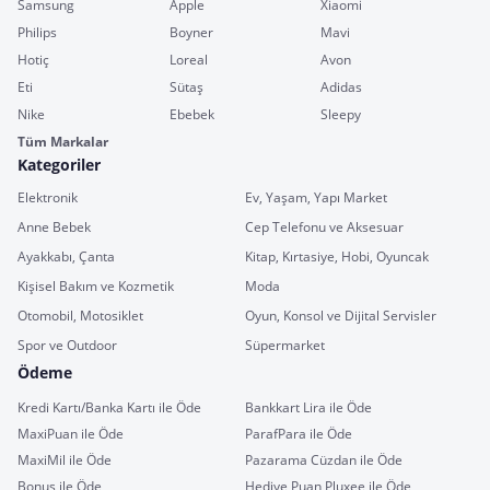
Samsung
Apple
Xiaomi
Philips
Boyner
Mavi
Hotiç
Loreal
Avon
Eti
Sütaş
Adidas
Nike
Ebebek
Sleepy
Tüm Markalar
Kategoriler
Elektronik
Ev, Yaşam, Yapı Market
Anne Bebek
Cep Telefonu ve Aksesuar
Ayakkabı, Çanta
Kitap, Kırtasiye, Hobi, Oyuncak
Kişisel Bakım ve Kozmetik
Moda
Otomobil, Motosiklet
Oyun, Konsol ve Dijital Servisler
Spor ve Outdoor
Süpermarket
Ödeme
Kredi Kartı/Banka Kartı ile Öde
Bankkart Lira ile Öde
MaxiPuan ile Öde
ParafPara ile Öde
MaxiMil ile Öde
Pazarama Cüzdan ile Öde
Bonus ile Öde
Hediye Puan Pluxee ile Öde