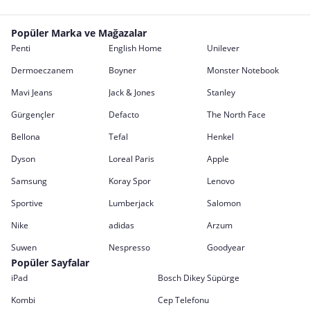
Popüler Marka ve Mağazalar
Penti
English Home
Unilever
Dermoeczanem
Boyner
Monster Notebook
Mavi Jeans
Jack & Jones
Stanley
Gürgençler
Defacto
The North Face
Bellona
Tefal
Henkel
Dyson
Loreal Paris
Apple
Samsung
Koray Spor
Lenovo
Sportive
Lumberjack
Salomon
Nike
adidas
Arzum
Suwen
Nespresso
Goodyear
Popüler Sayfalar
iPad
Bosch Dikey Süpürge
Kombi
Cep Telefonu