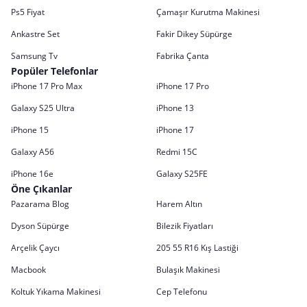
Ps5 Fiyat
Çamaşır Kurutma Makinesi
Ankastre Set
Fakir Dikey Süpürge
Samsung Tv
Fabrika Çanta
Popüler Telefonlar
iPhone 17 Pro Max
iPhone 17 Pro
Galaxy S25 Ultra
iPhone 13
iPhone 15
iPhone 17
Galaxy A56
Redmi 15C
iPhone 16e
Galaxy S25FE
Öne Çıkanlar
Pazarama Blog
Harem Altın
Dyson Süpürge
Bilezik Fiyatları
Arçelik Çaycı
205 55 R16 Kış Lastiği
Macbook
Bulaşık Makinesi
Koltuk Yıkama Makinesi
Cep Telefonu