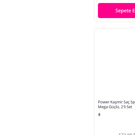
Sepete E
Power Kaşmir Saç Sp
Mega Güçlü, 2'li Set
4
572,90 