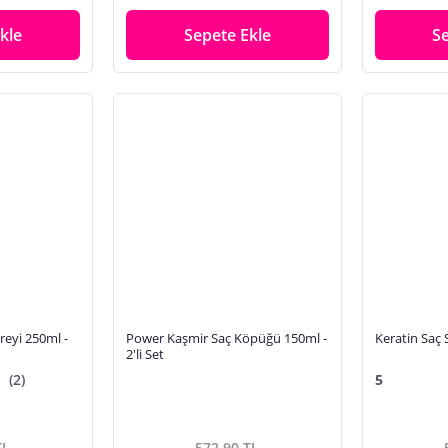
kle
Sepete Ekle
S
reyi 250ml -
Power Kaşmir Saç Köpüğü 150ml -
Keratin Saç S
2'li Set
(2)
5
TL
572,90 TL