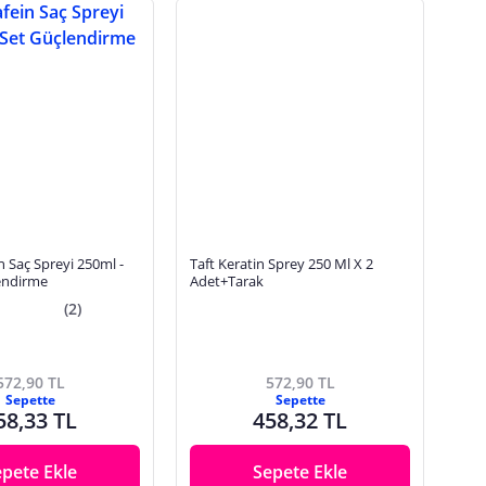
 Saç Spreyi 250ml -
Taft Keratin Sprey 250 Ml X 2
lendirme
Adet+Tarak
(2)
572,90 TL
572,90 TL
Sepette
Sepette
58,33 TL
458,32 TL
epete Ekle
Sepete Ekle