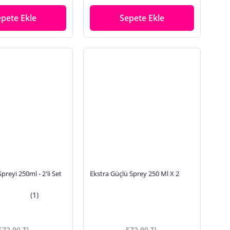
epete Ekle
Sepete Ekle
preyi 250ml - 2'li Set
Ekstra Güçlü Sprey 250 Ml X 2
(1)
572,90 TL
572,90 TL