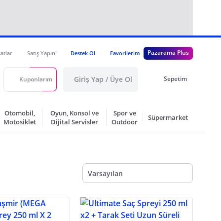
Pazarama Plus
satlar
Satış Yapın!
Destek Ol
Favorilerim
Giriş Yap / Üye Ol
Sepetim
Kuponlarım
Otomobil,
Oyun, Konsol ve
Spor ve
Süpermarket
Motosiklet
Dijital Servisler
Outdoor
Varsayılan