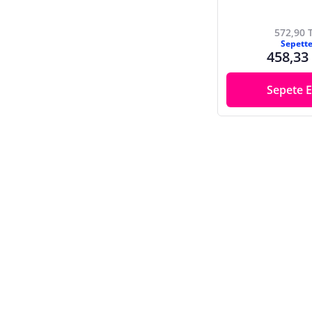
572,90 
Sepett
458,33
Sepete E