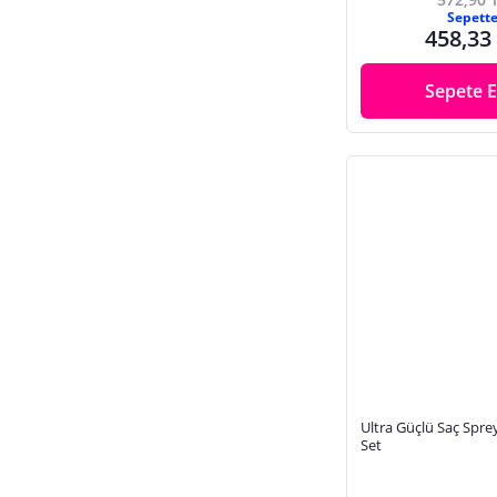
Sepett
458,33
Sepete E
Ultra Güçlü Saç Spreyi
Set