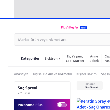
Plus'ı Keşfet
YENİ
Ev, Yaşam,
Anne
Cep
Kategoriler
Elektronik
Yapı Market
Bebek
ve
Anasayfa
Kişisel Bakım ve Kozmetik
Kişisel Bakım
Saç B
Kategori
Saç Spreyi
Saç Spreyi
721 ürün
Pazarama Plus