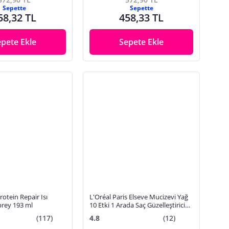
Sepette
Sepette
58,32 TL
458,33 TL
epete Ekle
Sepete Ekle
otein Repair Isı
L'Oréal Paris Elseve Mucizevi Yağ
rey 193 ml
10 Etki 1 Arada Saç Güzelleştirici
Sprey Serum 150 ml
(117)
4.8
(12)