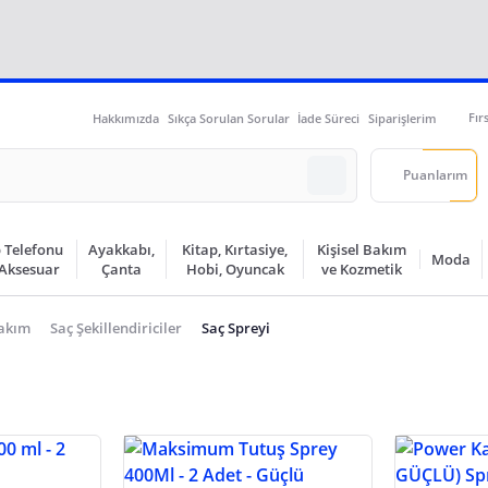
Fır
Hakkımızda
Sıkça Sorulan Sorular
İade Süreci
Siparişlerim
Puanlarım
 Telefonu
Ayakkabı,
Kitap, Kırtasiye,
Kişisel Bakım
Moda
 Aksesuar
Çanta
Hobi, Oyuncak
ve Kozmetik
akım
Saç Şekillendiriciler
Saç Spreyi