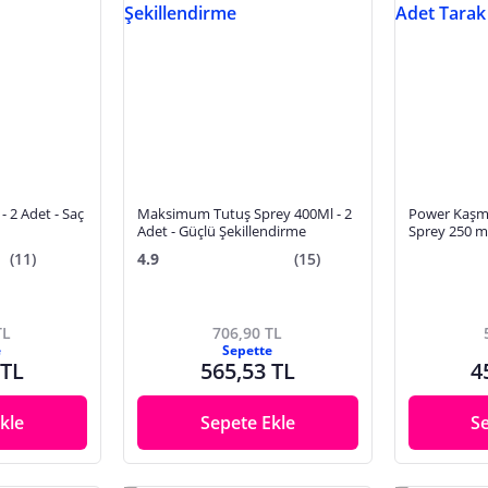
- 2 Adet - Saç
Maksimum Tutuş Sprey 400Ml - 2
Power Kaşm
Adet - Güçlü Şekillendirme
Sprey 250 ml
(11)
4.9
(15)
TL
706,90 TL
e
Sepette
 TL
565,53 TL
4
kle
Sepete Ekle
S