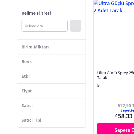
Luis Bien
Kelime Filtresi
Wella
Elseve
Defnil Pharma
Ph Lab
Birim Miktarı
Neva
Matsu
Renk
Kerastase
Ultra Güçlü Sprey 25
Etki
Tarak
Pantene
5
Wellaflex
Renksiz
Fiyat
L'Oreal Professionnel
Siyah
Satıcı
572,90 
Jagler
Beyaz
Sepett
Ossion
458,33
Gri
Satıcı Tipi
Redist
Mor
Sepete E
Renkli