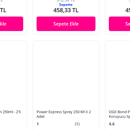
e
Sepette
 TL
458,33 TL
4
kle
Sepete Ekle
S
 250ml - 2'li
Power Express Sprey 250 Ml X 2
OGX Bond Pr
Adet
Koruyucu Sp
1
(1)
4.6