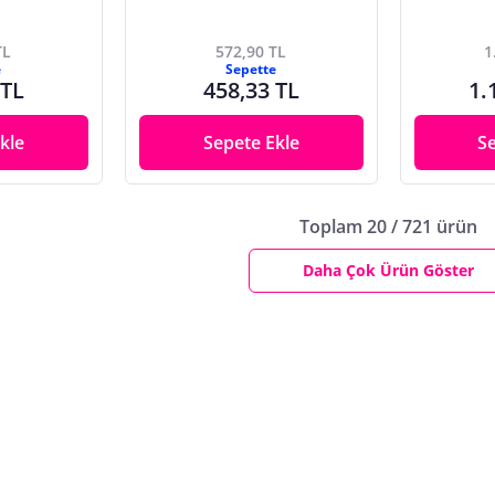
TL
572,90 TL
1
e
Sepette
 TL
458,33 TL
1.
kle
Sepete Ekle
S
Toplam 20 / 721 ürün
Daha Çok Ürün Göster