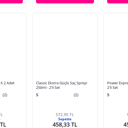
 X 2 Adet
Classic Ekstra Güçlü Saç Spreyi
Power Expres
250ml - 2'li Set
2'li Set
(2)
5
(2)
5
TL
572,90 TL
e
Sepette
 TL
458,33 TL
4