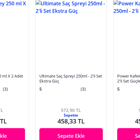
0 ml X 2 Adet
Ultimate Saç Spreyi 250ml - 2'li Set
Power Kafein
Ekstra Güç
2'li Set Güç
(3)
5
(3)
5
TL
572,90 TL
e
Sepette
 TL
458,33 TL
4
kle
Sepete Ekle
S