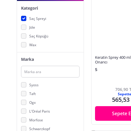
Kategori
Saç Spreyi
Jöle
Saç Köpüğü
Wax
Keratin Sprey 400 ml 
Marka
Onarıcı
5
Syoss
706,90 
Taft
Sepett
565,53
Ogx
L'Oréal Paris
Sepete E
Morfose
Schwarzkopf