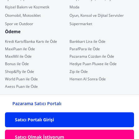
Kişisel Bakım ve Kozmetik
Moda
Otomobil, Motosiklet
Oyun, Konsol ve Dijital Servisler
Spor ve Outdoor
Süpermarket
Ödeme
Kredi Kartı/Banka Kartı ile Öde
Bankkart Lira ile Öde
MaxiPuan ile Öde
ParafPara ile Öde
MaxiMil ile Öde
Pazarama Cüzdan ile Öde
Bonus ile Öde
Hediye Puan Pluxee ile Öde
Shop&Fly ile Öde
Zip ile Öde
World Puan ile Öde
Hemen Al Sonra Öde
Axess Puan ile Öde
Pazarama Satıcı Portalı
Satıcı Portalı Girişi
Satıcı Olmak İstiyorum