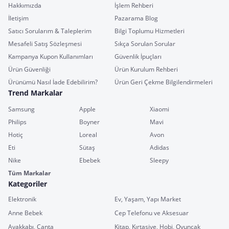
Hakkımızda
İşlem Rehberi
İletişim
Pazarama Blog
Satıcı Sorularım & Taleplerim
Bilgi Toplumu Hizmetleri
Mesafeli Satış Sözleşmesi
Sıkça Sorulan Sorular
Kampanya Kupon Kullanımları
Güvenlik İpuçları
Ürün Güvenliği
Ürün Kurulum Rehberi
Ürünümü Nasıl İade Edebilirim?
Ürün Geri Çekme Bilgilendirmeleri
Trend Markalar
Samsung
Apple
Xiaomi
Philips
Boyner
Mavi
Hotiç
Loreal
Avon
Eti
Sütaş
Adidas
Nike
Ebebek
Sleepy
Tüm Markalar
Kategoriler
Elektronik
Ev, Yaşam, Yapı Market
Anne Bebek
Cep Telefonu ve Aksesuar
Ayakkabı, Çanta
Kitap, Kırtasiye, Hobi, Oyuncak