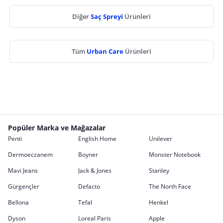
Diğer
Saç Spreyi
Ürünleri
Tüm
Urban Care
Ürünleri
Popüler Marka ve Mağazalar
Penti
English Home
Unilever
Dermoeczanem
Boyner
Monster Notebook
Mavi Jeans
Jack & Jones
Stanley
Gürgençler
Defacto
The North Face
Bellona
Tefal
Henkel
Dyson
Loreal Paris
Apple