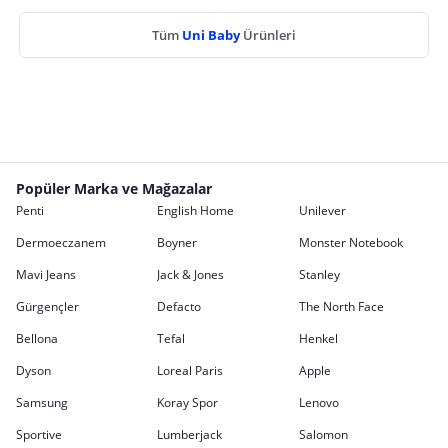
Tüm
Uni Baby
Ürünleri
Popüler Marka ve Mağazalar
Penti
English Home
Unilever
Dermoeczanem
Boyner
Monster Notebook
Mavi Jeans
Jack & Jones
Stanley
Gürgençler
Defacto
The North Face
Bellona
Tefal
Henkel
Dyson
Loreal Paris
Apple
Samsung
Koray Spor
Lenovo
Sportive
Lumberjack
Salomon