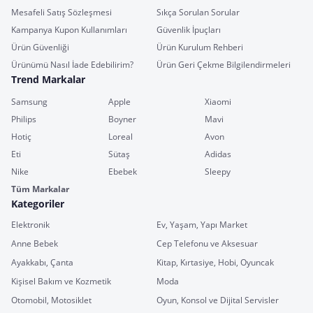
Mesafeli Satış Sözleşmesi
Sıkça Sorulan Sorular
Kampanya Kupon Kullanımları
Güvenlik İpuçları
Ürün Güvenliği
Ürün Kurulum Rehberi
Ürünümü Nasıl İade Edebilirim?
Ürün Geri Çekme Bilgilendirmeleri
Trend Markalar
Samsung
Apple
Xiaomi
Philips
Boyner
Mavi
Hotiç
Loreal
Avon
Eti
Sütaş
Adidas
Nike
Ebebek
Sleepy
Tüm Markalar
Kategoriler
Elektronik
Ev, Yaşam, Yapı Market
Anne Bebek
Cep Telefonu ve Aksesuar
Ayakkabı, Çanta
Kitap, Kırtasiye, Hobi, Oyuncak
Kişisel Bakım ve Kozmetik
Moda
Otomobil, Motosiklet
Oyun, Konsol ve Dijital Servisler