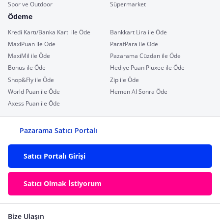
Spor ve Outdoor
Süpermarket
Ödeme
Kredi Kartı/Banka Kartı ile Öde
Bankkart Lira ile Öde
MaxiPuan ile Öde
ParafPara ile Öde
MaxiMil ile Öde
Pazarama Cüzdan ile Öde
Bonus ile Öde
Hediye Puan Pluxee ile Öde
Shop&Fly ile Öde
Zip ile Öde
World Puan ile Öde
Hemen Al Sonra Öde
Axess Puan ile Öde
Pazarama Satıcı Portalı
Satıcı Portalı Girişi
Satıcı Olmak İstiyorum
Bize Ulaşın