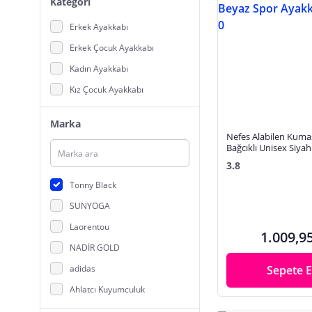
Kategori
Erkek Ayakkabı
Erkek Çocuk Ayakkabı
Kadın Ayakkabı
Kız Çocuk Ayakkabı
Marka
Nefes Alabilen Kuma
Bağcıklı Unisex Siya
Ayakkabı V2QNT-0
3.8
Tonny Black
SUNYOGA
Laorentou
1.009,9
NADİR GOLD
adidas
Sepete E
Ahlatcı Kuyumculuk
Biocomfort