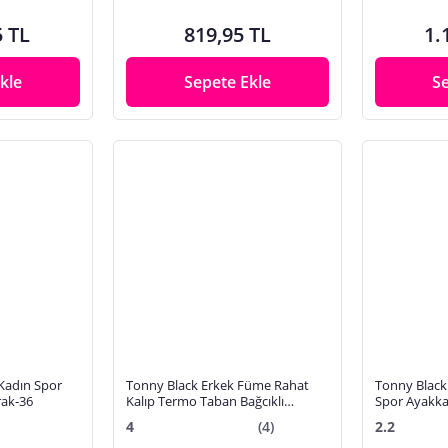
5 TL
819,95 TL
1.
kle
Sepete Ekle
S
Kadın Spor
Tonny Black Erkek Füme Rahat
Tonny Black
b246 Toprak-36
Kalıp Termo Taban Bağcıklı
Spor Ayakka
Sneaker
36
4
(4)
2.2