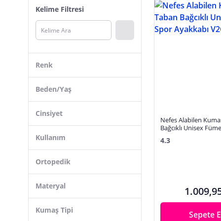
Kelime Filtresi
Jeep
Crocs
MUGGO
Vanilla Collection
Renk
New Balance
Mavi
Beden/Yaş
Sermoda
Cinsiyet
Fabric Craft Bag
Nefes Alabilen Kuma
Bağcıklı Unisex Füm
Relaxus
Ayakkabı V2QNT-0
Kullanım
4.3
Ispartalılar
Ortopedik
Puma
Reebok
Materyal
1.009,9
Calvin Klein
Kumaş Tipi
Sepete E