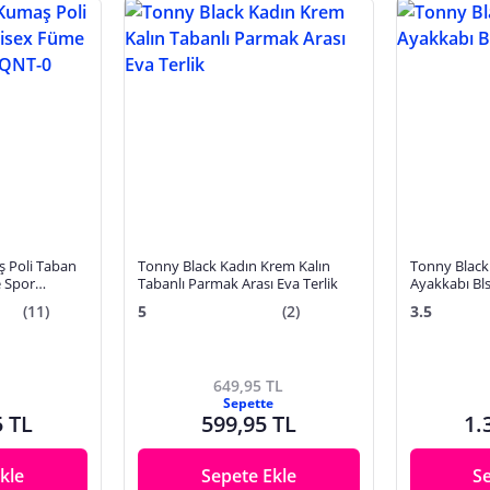
ş Poli Taban
Tonny Black Kadın Krem Kalın
Tonny Black
e Spor
Tabanlı Parmak Arası Eva Terlik
Ayak
(11)
5
(2)
3.5
649,95 TL
Sepette
5 TL
599,95 TL
1.
kle
Sepete Ekle
S