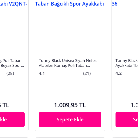
ş Poli Taban
Tonny Black Unisex Siyah Nefes
Tonny Black
h Beyaz Spor
Alabilen Kumaş Poli Taban
Ayakkabı Tb
Bağcıklı Spor Ayakkabı
(28)
4.1
(21)
4.2
5 TL
1.009,95 TL
1.
kle
Sepete Ekle
S