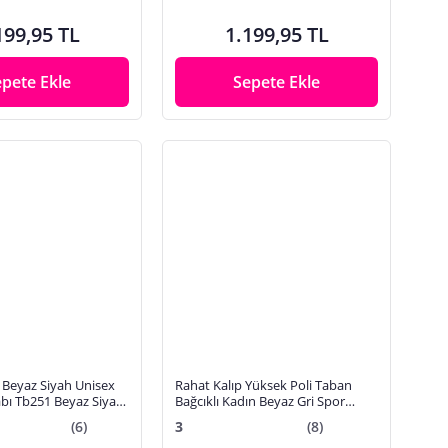
199,95 TL
1.199,95 TL
epete Ekle
Sepete Ekle
 Beyaz Siyah Unisex
Rahat Kalıp Yüksek Poli Taban
bı Tb251 Beyaz Siyah-
Bağcıklı Kadın Beyaz Gri Spor
Ayakkabı TBA130
(6)
3
(8)