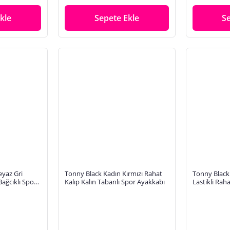
kle
Sepete Ekle
S
eyaz Gri
Tonny Black Kadın Kırmızı Rahat
Tonny Black 
Bağcıklı Spor
Kalıp Kalın Tabanlı Spor Ayakkabı
Lastikli Raha
Loafer