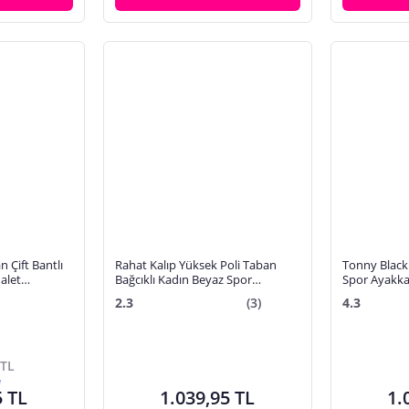
n Çift Bantlı
Rahat Kalıp Yüksek Poli Taban
Tonny Black 
alet
Bağcıklı Kadın Beyaz Spor
Spor Ayakkab
Ayakkabı TBA130
2.3
(3)
4.3
 TL
e
5 TL
1.039,95 TL
1.