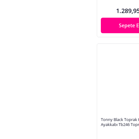
1.289,9
Sepete E
Tonny Black Toprak 
Ayakkabı T