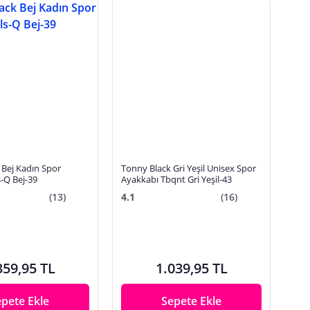
 Bej Kadın Spor
Tonny Black Gri Yeşil Unisex Spor
kabı Bls-Q Bej-39
Ayakkabı Tbqnt Gri Yeşil-43
(13)
4.1
(16)
359,95 TL
1.039,95 TL
epete Ekle
Sepete Ekle