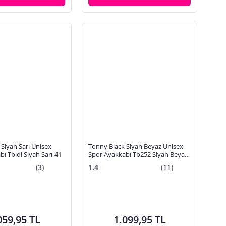
Siyah Sarı Unisex
Tonny Black Siyah Beyaz Unisex
ı Tbıdl Siyah Sarı-41
Spor Ayakkabı Tb252 Siyah Beyaz-
37
(3)
1.4
(11)
059,95 TL
1.099,95 TL