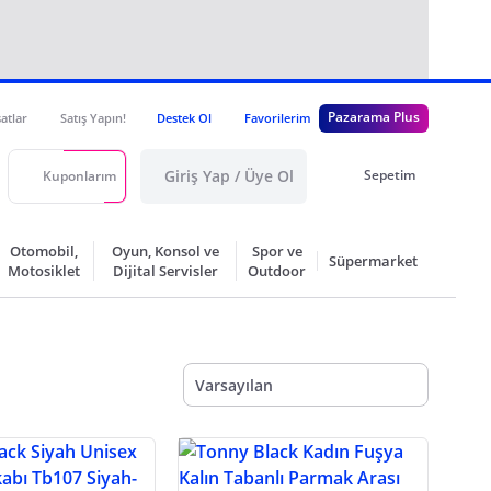
Pazarama Plus
satlar
Satış Yapın!
Destek Ol
Favorilerim
Giriş Yap / Üye Ol
Sepetim
Kuponlarım
Otomobil,
Oyun, Konsol ve
Spor ve
Süpermarket
Motosiklet
Dijital Servisler
Outdoor
Varsayılan