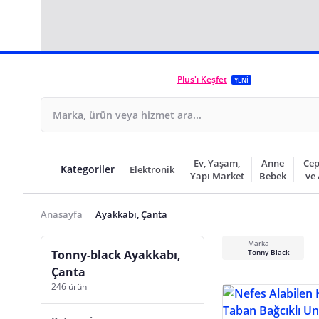
Plus'ı Keşfet
YENİ
Ev, Yaşam,
Anne
Cep
Kategoriler
Elektronik
Yapı Market
Bebek
ve
Anasayfa
Ayakkabı, Çanta
Marka
Tonny-black Ayakkabı,
Tonny Black
Çanta
246 ürün