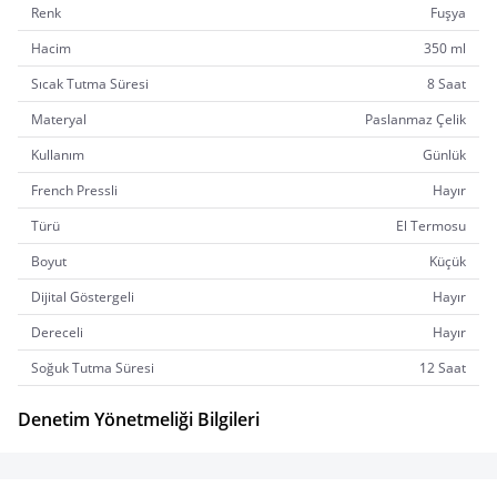
Renk
Fuşya
Hacim
350 ml
Sıcak Tutma Süresi
8 Saat
Materyal
Paslanmaz Çelik
Kullanım
Günlük
French Pressli
Hayır
Türü
El Termosu
Boyut
Küçük
Dijital Göstergeli
Hayır
Dereceli
Hayır
Soğuk Tutma Süresi
12 Saat
Denetim Yönetmeliği Bilgileri