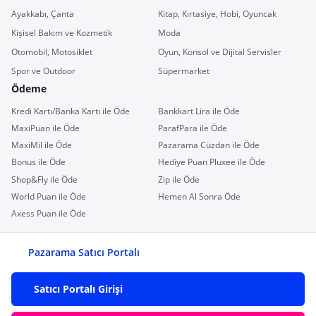
Ayakkabı, Çanta
Kitap, Kırtasiye, Hobi, Oyuncak
Kişisel Bakım ve Kozmetik
Moda
Otomobil, Motosiklet
Oyun, Konsol ve Dijital Servisler
Spor ve Outdoor
Süpermarket
Ödeme
Kredi Kartı/Banka Kartı ile Öde
Bankkart Lira ile Öde
MaxiPuan ile Öde
ParafPara ile Öde
MaxiMil ile Öde
Pazarama Cüzdan ile Öde
Bonus ile Öde
Hediye Puan Pluxee ile Öde
Shop&Fly ile Öde
Zip ile Öde
World Puan ile Öde
Hemen Al Sonra Öde
Axess Puan ile Öde
Pazarama Satıcı Portalı
Satıcı Portalı Girişi