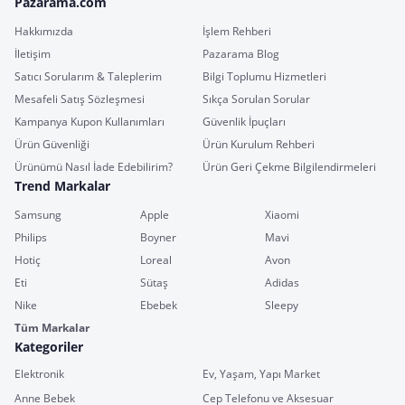
Pazarama.com
Hakkımızda
İşlem Rehberi
İletişim
Pazarama Blog
Satıcı Sorularım & Taleplerim
Bilgi Toplumu Hizmetleri
Mesafeli Satış Sözleşmesi
Sıkça Sorulan Sorular
Kampanya Kupon Kullanımları
Güvenlik İpuçları
Ürün Güvenliği
Ürün Kurulum Rehberi
Ürünümü Nasıl İade Edebilirim?
Ürün Geri Çekme Bilgilendirmeleri
Trend Markalar
Samsung
Apple
Xiaomi
Philips
Boyner
Mavi
Hotiç
Loreal
Avon
Eti
Sütaş
Adidas
Nike
Ebebek
Sleepy
Tüm Markalar
Kategoriler
Elektronik
Ev, Yaşam, Yapı Market
Anne Bebek
Cep Telefonu ve Aksesuar