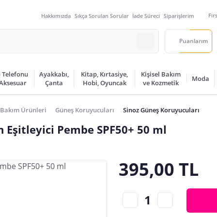
Fır
Hakkımızda
Sıkça Sorulan Sorular
İade Süreci
Siparişlerim
Puanlarım
 Telefonu
Ayakkabı,
Kitap, Kırtasiye,
Kişisel Bakım
Moda
 Aksesuar
Çanta
Hobi, Oyuncak
ve Kozmetik
Bakım Ürünleri
Güneş Koruyucuları
Sinoz Güneş Koruyucuları
 Eşitleyici Pembe SPF50+ 50 ml
395,00 TL