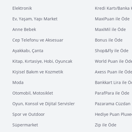
Elektronik
Kredi Kartı/Banka 
Ev, Yaşam, Yapı Market
MaxiPuan ile Öde
Anne Bebek
MaxiMil ile Öde
Cep Telefonu ve Aksesuar
Bonus ile Öde
Ayakkabı, Çanta
Shop&Fly ile Öde
Kitap, Kırtasiye, Hobi, Oyuncak
World Puan ile Öd
Kişisel Bakım ve Kozmetik
Axess Puan ile Öd
Moda
Bankkart Lira ile 
Otomobil, Motosiklet
ParafPara ile Öde
Oyun, Konsol ve Dijital Servisler
Pazarama Cüzdan 
Spor ve Outdoor
Hediye Puan Pluxe
Süpermarket
Zip ile Öde