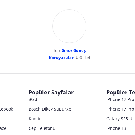
Tüm
Sinoz Güneş
Koruyucuları
Ürünleri
dır. Pazarama, bu içeriklerden dolayı herhangi bir sorumluluk kabul etmemektedir.
Popüler Sayfalar
Popüler Te
iPad
iPhone 17 Pr
tebook
Bosch Dikey Süpürge
iPhone 17 Pro
Kombi
Galaxy S25 Ul
ace
Cep Telefonu
iPhone 13