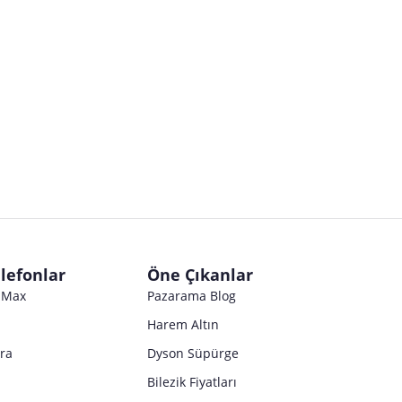
Satıcı bilgi girişi yapmamıştır.
Satıcı bilgi girişi yapmamıştır.
Satıcı bilgi girişi yapmamıştır.
Satıcı bilgi girişi yapmamıştır.
Satıcı bilgi girişi yapmamıştır.
Satıcı bilgi girişi yapmamıştır.
Satıcı bilgi girişi yapmamıştır.
Satıcı bilgi girişi yapmamıştır.
Satıcı bilgi girişi yapmamıştır.
Satıcı bilgi girişi yapmamıştır.
Satıcı bilgi girişi yapmamıştır.
Satıcı bilgi girişi yapmamıştır.
Satıcı bilgi girişi yapmamıştır.
Satıcı bilgi girişi yapmamıştır.
Satıcı bilgi girişi yapmamıştır.
Satıcı bilgi girişi yapmamıştır.
Satıcı bilgi girişi yapmamıştır.
Satıcı bilgi girişi yapmamıştır.
Satıcı bilgi girişi yapmamıştır.
Satıcı bilgi girişi yapmamıştır.
Satıcı bilgi girişi yapmamıştır.
Satıcı bilgi girişi yapmamıştır.
Satıcı bilgi girişi yapmamıştır.
lefonlar
Öne Çıkanlar
Satıcı bilgi girişi yapmamıştır.
o Max
Pazarama Blog
Harem Altın
tra
Dyson Süpürge
Bilezik Fiyatları