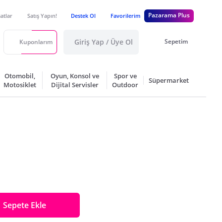
Pazarama Plus
satlar
Satış Yapın!
Destek Ol
Favorilerim
Giriş Yap / Üye Ol
Sepetim
Kuponlarım
Otomobil,
Oyun, Konsol ve
Spor ve
Süpermarket
Motosiklet
Dijital Servisler
Outdoor
Sepete Ekle