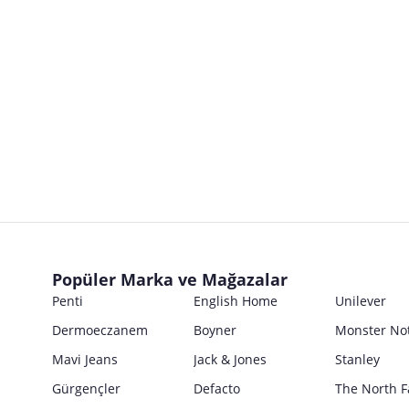
Ürün Menşei:
Türkiye’de Yerleşik İmalatçı
İsmi
İthalatçı
Ticari Ünvanı
İsmi
Türkiye’de Yerleşik Yetkili Temsilci
Marka
Ticari Ünvanı
İsmi
Türkiye’de Yerleşik İfa Hizmet Sağlayıcı
Posta Adresi
Marka
Ticari Ünvanı
İsmi
Ürün Bilgileri
E Posta Adresi
Posta Adresi
Marka
Parti No
Ticari Ünvanı
Kullanım Kılavuzu
E Posta Adresi
Seri No
Posta Adresi
Marka
Satıcı bilgi girişi yapmamıştır.
Ürün Ambalajı Görselleri
Son Kullanma Tarihi
E Posta Adresi
Posta Adresi
Satıcı bilgi girişi yapmamıştır.
Uyarı / Güvenlik Açıklaması
Girilen tüm bilgilerin doğruluğu ve güncelliği satıcının sorumluluğunda
Popüler Marka ve Mağazalar
E Posta Adresi
Satıcı bilgi girişi yapmamıştır.
Penti
English Home
Unilever
Güvenlik İşaretleri
Dermoeczanem
Boyner
Monster No
Satıcı bilgi girişi yapmamıştır.
Mavi Jeans
Jack & Jones
Stanley
Gürgençler
Defacto
The North F