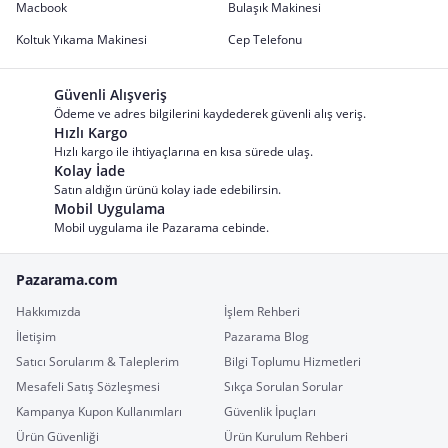
Macbook
Bulaşık Makinesi
Koltuk Yıkama Makinesi
Cep Telefonu
Güvenli Alışveriş
Ödeme ve adres bilgilerini kaydederek güvenli alış veriş.
Hızlı Kargo
Hızlı kargo ile ihtiyaçlarına en kısa sürede ulaş.
Kolay İade
Satın aldığın ürünü kolay iade edebilirsin.
Mobil Uygulama
Mobil uygulama ile Pazarama cebinde.
Pazarama.com
Hakkımızda
İşlem Rehberi
İletişim
Pazarama Blog
Satıcı Sorularım & Taleplerim
Bilgi Toplumu Hizmetleri
Mesafeli Satış Sözleşmesi
Sıkça Sorulan Sorular
Kampanya Kupon Kullanımları
Güvenlik İpuçları
Ürün Güvenliği
Ürün Kurulum Rehberi