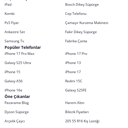
iPad
Bosch Dikey Süpürge
Kombi
Cep Telefonu
Ps5 Fiyat
Çamaşır Kurutma Makinesi
Ankastre Set
Fakir Dikey Süpürge
Samsung Tv
Fabrika Çanta
Popüler Telefonlar
iPhone 17 Pro Max
iPhone 17 Pro
Galaxy S25 Ultra
iPhone 13
iPhone 15
iPhone 17
Galaxy A56
Redmi 15C
iPhone 16e
Galaxy S25FE
Öne Çıkanlar
Pazarama Blog
Harem Altın
Dyson Süpürge
Bilezik Fiyatları
Arçelik Çaycı
205 55 R16 Kış Lastiği