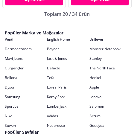
Toplam 20 / 34 ürün
Popüler Marka ve Mağazalar
Penti
English Home
Unilever
Dermoeczanem
Boyner
Monster Notebook
Mavi Jeans
Jack & Jones
Stanley
Gürgençler
Defacto
The North Face
Bellona
Tefal
Henkel
Dyson
Loreal Paris
Apple
Samsung
Koray Spor
Lenovo
Sportive
Lumberjack
Salomon
Nike
adidas
Arzum
Suwen
Nespresso
Goodyear
Popüler Sayfalar