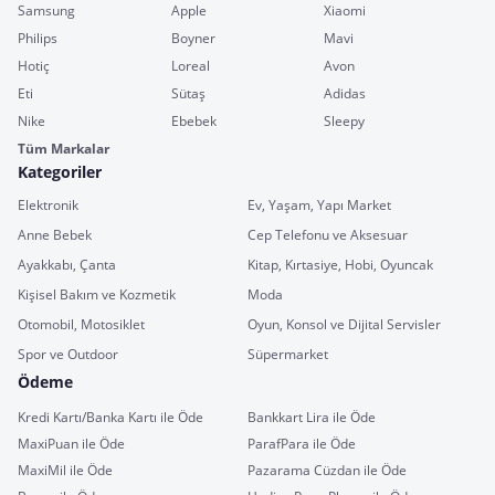
Samsung
Apple
Xiaomi
Philips
Boyner
Mavi
Hotiç
Loreal
Avon
Eti
Sütaş
Adidas
Nike
Ebebek
Sleepy
Tüm Markalar
Kategoriler
Elektronik
Ev, Yaşam, Yapı Market
Anne Bebek
Cep Telefonu ve Aksesuar
Ayakkabı, Çanta
Kitap, Kırtasiye, Hobi, Oyuncak
Kişisel Bakım ve Kozmetik
Moda
Otomobil, Motosiklet
Oyun, Konsol ve Dijital Servisler
Spor ve Outdoor
Süpermarket
Ödeme
Kredi Kartı/Banka Kartı ile Öde
Bankkart Lira ile Öde
MaxiPuan ile Öde
ParafPara ile Öde
MaxiMil ile Öde
Pazarama Cüzdan ile Öde