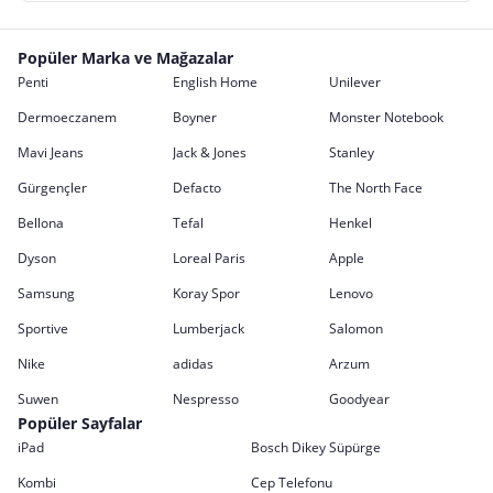
Popüler Marka ve Mağazalar
Penti
English Home
Unilever
Dermoeczanem
Boyner
Monster Notebook
Mavi Jeans
Jack & Jones
Stanley
Gürgençler
Defacto
The North Face
Bellona
Tefal
Henkel
Dyson
Loreal Paris
Apple
Samsung
Koray Spor
Lenovo
Sportive
Lumberjack
Salomon
Nike
adidas
Arzum
Suwen
Nespresso
Goodyear
Popüler Sayfalar
iPad
Bosch Dikey Süpürge
Kombi
Cep Telefonu