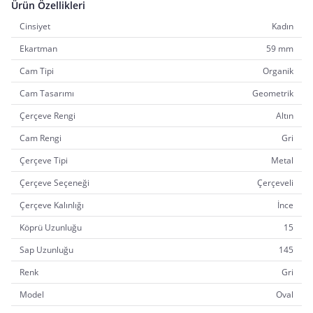
Ürün Özellikleri
Cinsiyet
Kadın
Ekartman
59 mm
Cam Tipi
Organik
Cam Tasarımı
Geometrik
Çerçeve Rengi
Altın
Cam Rengi
Gri
Çerçeve Tipi
Metal
Çerçeve Seçeneği
Çerçeveli
Çerçeve Kalınlığı
İnce
Köprü Uzunluğu
15
Sap Uzunluğu
145
Renk
Gri
Model
Oval