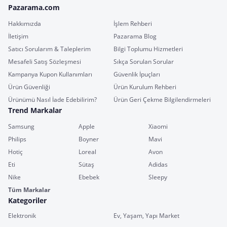
Pazarama.com
Hakkımızda
İşlem Rehberi
İletişim
Pazarama Blog
Satıcı Sorularım & Taleplerim
Bilgi Toplumu Hizmetleri
Mesafeli Satış Sözleşmesi
Sıkça Sorulan Sorular
Kampanya Kupon Kullanımları
Güvenlik İpuçları
Ürün Güvenliği
Ürün Kurulum Rehberi
Ürünümü Nasıl İade Edebilirim?
Ürün Geri Çekme Bilgilendirmeleri
Trend Markalar
Samsung
Apple
Xiaomi
Philips
Boyner
Mavi
Hotiç
Loreal
Avon
Eti
Sütaş
Adidas
Nike
Ebebek
Sleepy
Tüm Markalar
Kategoriler
Elektronik
Ev, Yaşam, Yapı Market