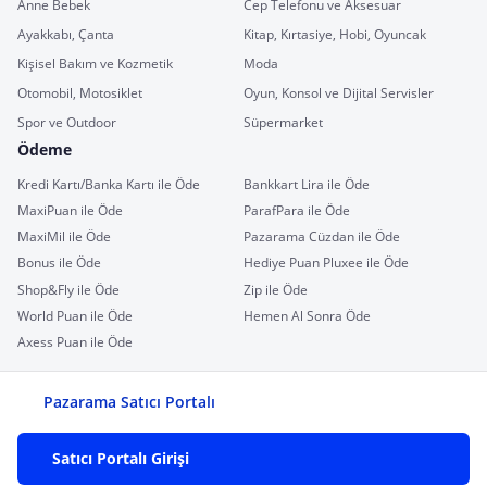
Anne Bebek
Cep Telefonu ve Aksesuar
Ayakkabı, Çanta
Kitap, Kırtasiye, Hobi, Oyuncak
Kişisel Bakım ve Kozmetik
Moda
Otomobil, Motosiklet
Oyun, Konsol ve Dijital Servisler
Spor ve Outdoor
Süpermarket
Ödeme
Kredi Kartı/Banka Kartı ile Öde
Bankkart Lira ile Öde
MaxiPuan ile Öde
ParafPara ile Öde
MaxiMil ile Öde
Pazarama Cüzdan ile Öde
Bonus ile Öde
Hediye Puan Pluxee ile Öde
Shop&Fly ile Öde
Zip ile Öde
World Puan ile Öde
Hemen Al Sonra Öde
Axess Puan ile Öde
Pazarama Satıcı Portalı
Satıcı Portalı Girişi