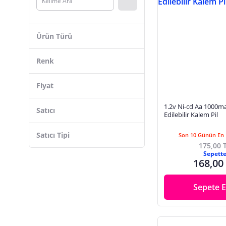
Asonic
DNR Bilişim
Ürün Türü
Nitecore
Electroon
Renk
Toshiba
Fiyat
dexparadox
Powermaster
1.2v Ni-cd Aa 1000ma
Satıcı
Edilebilir Kalem Pil
Milwaukee
Satıcı Tipi
Kodak
Son 10 Günün En 
175,00 
Varta
Sepett
168,00
Efcell
Sepete E