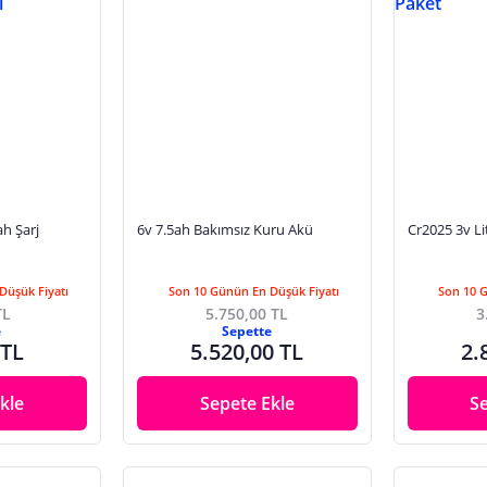
h Şarj
6v 7.5ah Bakımsız Kuru Akü
Cr2025 3v Li
Düşük Fiyatı
Son 10 Günün En Düşük Fiyatı
Son 10 
TL
5.750,00 TL
3
e
Sepette
 TL
5.520,00 TL
2.
kle
Sepete Ekle
S