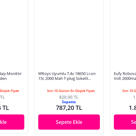
 Başı Monitör
Wltoys Uyumlu 7.4v 18650 Li-on
Eufy Robova
hden
15c 2000 Mah T-plug Soketli
Volt 2600m
Oyuncak Pili
Düşük Fiyatı
Son 10 Günün En Düşük Fiyatı
Son 10 
 TL
820,00 TL
1
e
Sepette
4 TL
787,20 TL
1.
kle
Sepete Ekle
S