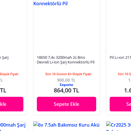
 Şarj
18650 7.4v 3200mah 2s Bms
Pil Lı-ıon 2
Devreli Li-ion Şarj Konnektörlü Pil
Düşük Fiyatı
Son 10 Günün En Düşük Fiyatı
Son 10 
TL
900,00 TL
1
e
Sepette
 TL
864,00 TL
1.
kle
Sepete Ekle
S