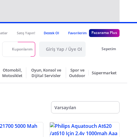
Pazarama Plus
satlar
Satış Yapın!
Destek Ol
Favorilerim
Giriş Yap / Üye Ol
Sepetim
Kuponlarım
Otomobil,
Oyun, Konsol ve
Spor ve
Süpermarket
Motosiklet
Dijital Servisler
Outdoor
Varsayılan