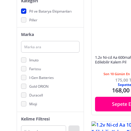
Kategori
Pil ve Batarya Ekipmanları
Piller
Marka
1.2v Ni-cd Aa 600mah
İmuto
Edilebilir Kalem Pil
Farissu
Son 10 Günün En 
I-Gen Batteries
175,00 
Sepett
Gold ORION
168,00
Duracell
Sepete E
Mioji
Beston
Kelime Filtresi
Ayt
MBB E-Ticaret