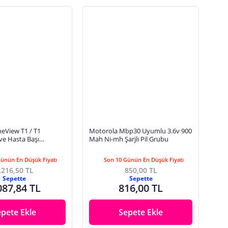
eView T1 / T1
Motorola Mbp30 Uyumlu 3.6v 900
 ve Hasta Başı
Mah Ni-mh Şarjlı Pil Grubu
taryası
Günün En Düşük Fiyatı
Son 10 Günün En Düşük Fiyatı
.216,50 TL
850,00 TL
Sepette
Sepette
087,84 TL
816,00 TL
epete Ekle
Sepete Ekle