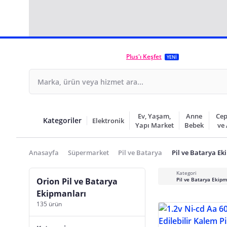
Plus'ı Keşfet
YENİ
Ev, Yaşam,
Anne
Cep
Kategoriler
Elektronik
Yapı Market
Bebek
ve
Anasayfa
Süpermarket
Pil ve Batarya
Pil ve Batarya Ek
Kategori
Orion Pil ve Batarya
Pil ve Batarya Ekipm
Ekipmanları
135 ürün