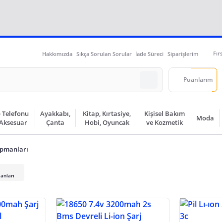
Fır
Hakkımızda
Sıkça Sorulan Sorular
İade Süreci
Siparişlerim
Puanlarım
 Telefonu
Ayakkabı,
Kitap, Kırtasiye,
Kişisel Bakım
Moda
 Aksesuar
Çanta
Hobi, Oyuncak
ve Kozmetik
ipmanları
anları