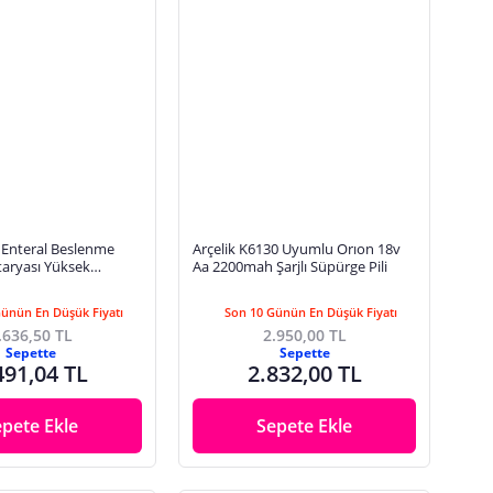
 Enteral Beslenme
Arçelik K6130 Uyumlu Orıon 18v
aryası Yüksek
Aa 2200mah Şarjlı Süpürge Pili
etal-Hidrit Serisi
Günün En Düşük Fiyatı
Son 10 Günün En Düşük Fiyatı
.636,50 TL
2.950,00 TL
Sepette
Sepette
491,04 TL
2.832,00 TL
epete Ekle
Sepete Ekle