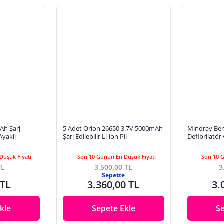
Ah Şarj
5 Adet Orion 26650 3.7V 5000mAh
Mindray Ben
Ayaklı
Şarj Edilebilir Li-ion Pil
Defibrilatör
Monitörü Ba
Düşük Fiyatı
Son 10 Günün En Düşük Fiyatı
Son 10 
TL
3.500,00 TL
3
e
Sepette
 TL
3.360,00 TL
3.
kle
Sepete Ekle
S