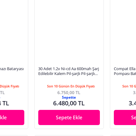
azı Bataryası
30 Adet 1.2v Ni-cd Aa 600mah Şarj
Compat Ella
Edilebilir Kalem Pil-şarjlı Pil-şarjlı
Pompası Bat
Kalem Pil
Performans M
Düşük Fiyatı
Son 10 Günün En Düşük Fiyatı
Son 10 
 TL
6.750,00 TL
3
e
Sepette
4 TL
6.480,00 TL
3.
kle
Sepete Ekle
S