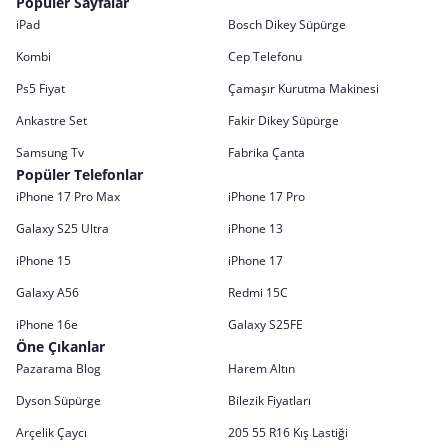
Popüler Sayfalar
iPad
Bosch Dikey Süpürge
Kombi
Cep Telefonu
Ps5 Fiyat
Çamaşır Kurutma Makinesi
Ankastre Set
Fakir Dikey Süpürge
Samsung Tv
Fabrika Çanta
Popüler Telefonlar
iPhone 17 Pro Max
iPhone 17 Pro
Galaxy S25 Ultra
iPhone 13
iPhone 15
iPhone 17
Galaxy A56
Redmi 15C
iPhone 16e
Galaxy S25FE
Öne Çıkanlar
Pazarama Blog
Harem Altın
Dyson Süpürge
Bilezik Fiyatları
Arçelik Çaycı
205 55 R16 Kış Lastiği