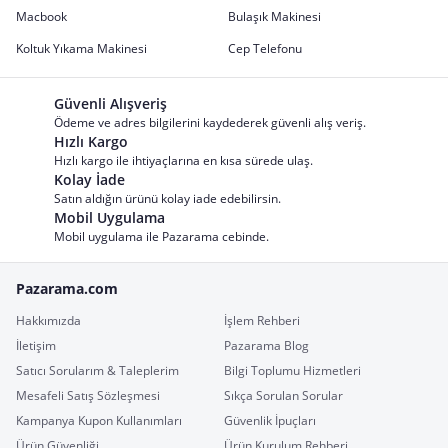
Macbook
Bulaşık Makinesi
Koltuk Yıkama Makinesi
Cep Telefonu
Güvenli Alışveriş
Ödeme ve adres bilgilerini kaydederek güvenli alış veriş.
Hızlı Kargo
Hızlı kargo ile ihtiyaçlarına en kısa sürede ulaş.
Kolay İade
Satın aldığın ürünü kolay iade edebilirsin.
Mobil Uygulama
Mobil uygulama ile Pazarama cebinde.
Pazarama.com
Hakkımızda
İşlem Rehberi
İletişim
Pazarama Blog
Satıcı Sorularım & Taleplerim
Bilgi Toplumu Hizmetleri
Mesafeli Satış Sözleşmesi
Sıkça Sorulan Sorular
Kampanya Kupon Kullanımları
Güvenlik İpuçları
Ürün Güvenliği
Ürün Kurulum Rehberi