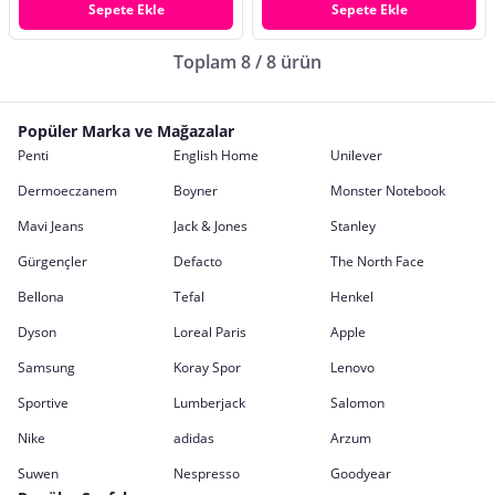
Sepete Ekle
Sepete Ekle
Toplam 8 / 8 ürün
Popüler Marka ve Mağazalar
Penti
English Home
Unilever
Dermoeczanem
Boyner
Monster Notebook
Mavi Jeans
Jack & Jones
Stanley
Gürgençler
Defacto
The North Face
Bellona
Tefal
Henkel
Dyson
Loreal Paris
Apple
Samsung
Koray Spor
Lenovo
Sportive
Lumberjack
Salomon
Nike
adidas
Arzum
Suwen
Nespresso
Goodyear