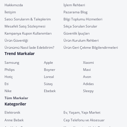
Hakkımızda
İşlem Rehberi
İletişim
Pazarama Blog
Satıcı Sorularım & Taleplerim
Bilgi Toplumu Hizmetleri
Mesafeli Satış Sözleşmesi
Sıkça Sorulan Sorular
Kampanya Kupon Kullanımları
Güvenlik İpuçları
Ürün Güvenliği
Ürün Kurulum Rehberi
Ürünümü Nasıl İade Edebilirim?
Ürün Geri Çekme Bilgilendirmeleri
Trend Markalar
Samsung
Apple
Xiaomi
Philips
Boyner
Mavi
Hotiç
Loreal
Avon
Eti
Sütaş
Adidas
Nike
Ebebek
Sleepy
Tüm Markalar
Kategoriler
Elektronik
Ev, Yaşam, Yapı Market
Anne Bebek
Cep Telefonu ve Aksesuar