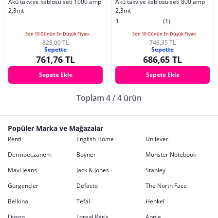
Akü takviye kablosu seti 1000 amp
Akü takviye kablosu seti 800 amp
2,3mt
2,3mt
1
(1)
Son 10 Günün En Düşük Fiyatı
Son 10 Günün En Düşük Fiyatı
828,00 TL
746,35 TL
Sepette
Sepette
761,76 TL
686,65 TL
Sepete Ekle
Sepete Ekle
Toplam 4 / 4 ürün
Popüler Marka ve Mağazalar
Penti
English Home
Unilever
Dermoeczanem
Boyner
Monster Notebook
Mavi Jeans
Jack & Jones
Stanley
Gürgençler
Defacto
The North Face
Bellona
Tefal
Henkel
Dyson
Loreal Paris
Apple