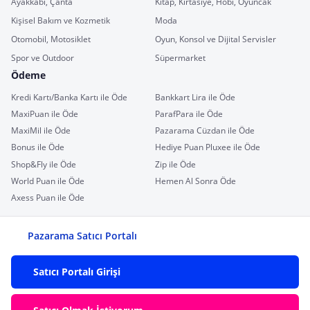
Ayakkabı, Çanta
Kitap, Kırtasiye, Hobi, Oyuncak
Kişisel Bakım ve Kozmetik
Moda
Otomobil, Motosiklet
Oyun, Konsol ve Dijital Servisler
Spor ve Outdoor
Süpermarket
Ödeme
Kredi Kartı/Banka Kartı ile Öde
Bankkart Lira ile Öde
MaxiPuan ile Öde
ParafPara ile Öde
MaxiMil ile Öde
Pazarama Cüzdan ile Öde
Bonus ile Öde
Hediye Puan Pluxee ile Öde
Shop&Fly ile Öde
Zip ile Öde
World Puan ile Öde
Hemen Al Sonra Öde
Axess Puan ile Öde
Pazarama Satıcı Portalı
Satıcı Portalı Girişi