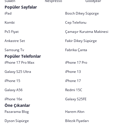
Suwen
Nespresso
Goodyear
Popüler Sayfalar
iPad
Bosch Dikey Süpürge
Kombi
Cep Telefonu
Ps5 Fiyat
Çamaşır Kurutma Makinesi
Ankastre Set
Fakir Dikey Süpürge
Samsung Tv
Fabrika Çanta
Popüler Telefonlar
iPhone 17 Pro Max
iPhone 17 Pro
Galaxy S25 Ultra
iPhone 13
iPhone 15
iPhone 17
Galaxy A56
Redmi 15C
iPhone 16e
Galaxy S25FE
Öne Çıkanlar
Pazarama Blog
Harem Altın
Dyson Süpürge
Bilezik Fiyatları