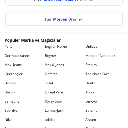
Tüm
Morven
Ürünleri
Popüler Marka ve Mağazalar
Penti
English Home
Unilever
Dermoeczanem
Boyner
Monster Notebook
Mavi Jeans
Jack & Jones
Stanley
Gürgençler
Defacto
The North Face
Bellona
Tefal
Henkel
Dyson
Loreal Paris
Apple
Samsung
Koray Spor
Lenovo
Sportive
Lumberjack
Salomon
Nike
adidas
Arzum