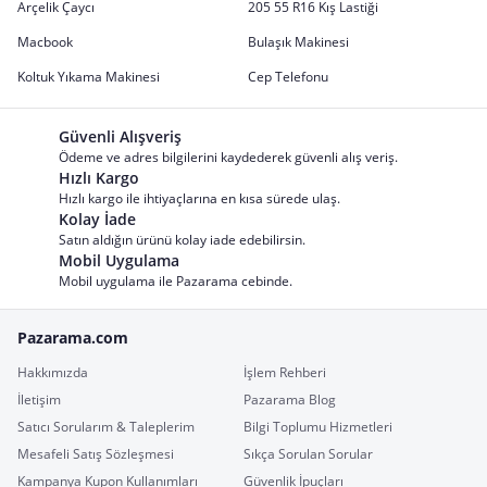
Arçelik Çaycı
205 55 R16 Kış Lastiği
Macbook
Bulaşık Makinesi
Koltuk Yıkama Makinesi
Cep Telefonu
Güvenli Alışveriş
Ödeme ve adres bilgilerini kaydederek güvenli alış veriş.
Hızlı Kargo
Hızlı kargo ile ihtiyaçlarına en kısa sürede ulaş.
Kolay İade
Satın aldığın ürünü kolay iade edebilirsin.
Mobil Uygulama
Mobil uygulama ile Pazarama cebinde.
Pazarama.com
Hakkımızda
İşlem Rehberi
İletişim
Pazarama Blog
Satıcı Sorularım & Taleplerim
Bilgi Toplumu Hizmetleri
Mesafeli Satış Sözleşmesi
Sıkça Sorulan Sorular
Kampanya Kupon Kullanımları
Güvenlik İpuçları