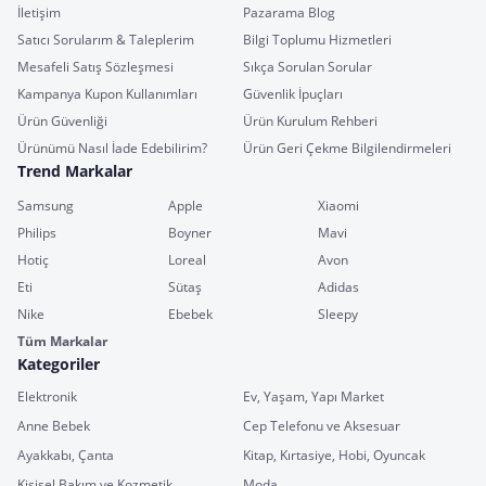
İletişim
Pazarama Blog
Satıcı Sorularım & Taleplerim
Bilgi Toplumu Hizmetleri
Mesafeli Satış Sözleşmesi
Sıkça Sorulan Sorular
Kampanya Kupon Kullanımları
Güvenlik İpuçları
Ürün Güvenliği
Ürün Kurulum Rehberi
Ürünümü Nasıl İade Edebilirim?
Ürün Geri Çekme Bilgilendirmeleri
Trend Markalar
Samsung
Apple
Xiaomi
Philips
Boyner
Mavi
Hotiç
Loreal
Avon
Eti
Sütaş
Adidas
Nike
Ebebek
Sleepy
Tüm Markalar
Kategoriler
Elektronik
Ev, Yaşam, Yapı Market
Anne Bebek
Cep Telefonu ve Aksesuar
Ayakkabı, Çanta
Kitap, Kırtasiye, Hobi, Oyuncak
Kişisel Bakım ve Kozmetik
Moda