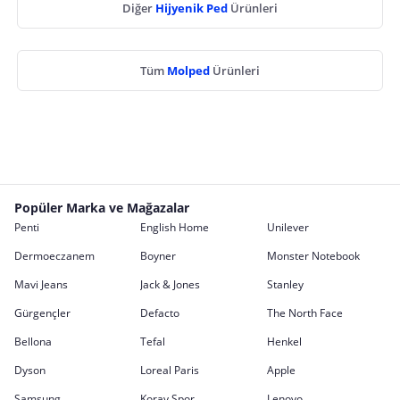
Diğer
Hijyenik Ped
Ürünleri
Tüm
Molped
Ürünleri
Popüler Marka ve Mağazalar
Penti
English Home
Unilever
Dermoeczanem
Boyner
Monster Notebook
Mavi Jeans
Jack & Jones
Stanley
Gürgençler
Defacto
The North Face
Bellona
Tefal
Henkel
Dyson
Loreal Paris
Apple
Samsung
Koray Spor
Lenovo