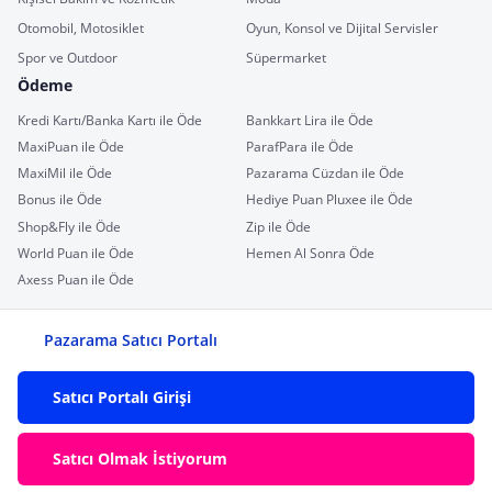
Otomobil, Motosiklet
Oyun, Konsol ve Dijital Servisler
Spor ve Outdoor
Süpermarket
Ödeme
Kredi Kartı/Banka Kartı ile Öde
Bankkart Lira ile Öde
MaxiPuan ile Öde
ParafPara ile Öde
MaxiMil ile Öde
Pazarama Cüzdan ile Öde
Bonus ile Öde
Hediye Puan Pluxee ile Öde
Shop&Fly ile Öde
Zip ile Öde
World Puan ile Öde
Hemen Al Sonra Öde
Axess Puan ile Öde
Pazarama Satıcı Portalı
Satıcı Portalı Girişi
Satıcı Olmak İstiyorum