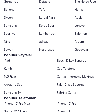
Gürgençler
Defacto
The North Face
Bellona
Tefal
Henkel
Dyson
Loreal Paris
Apple
Samsung
Koray Spor
Lenovo
Sportive
Lumberjack
Salomon
Nike
adidas
Arzum
Suwen
Nespresso
Goodyear
Popüler Sayfalar
iPad
Bosch Dikey Süpürge
Kombi
Cep Telefonu
Ps5 Fiyat
Çamaşır Kurutma Makinesi
Ankastre Set
Fakir Dikey Süpürge
Samsung Tv
Fabrika Çanta
Popüler Telefonlar
iPhone 17 Pro Max
iPhone 17 Pro
Galaxy S25 Ultra
iPhone 13