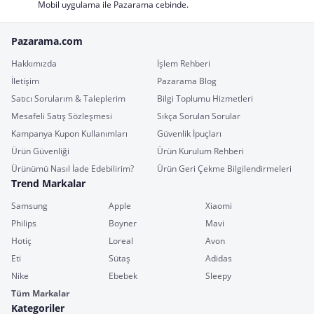
Mobil uygulama ile Pazarama cebinde.
Pazarama.com
Hakkımızda
İşlem Rehberi
İletişim
Pazarama Blog
Satıcı Sorularım & Taleplerim
Bilgi Toplumu Hizmetleri
Mesafeli Satış Sözleşmesi
Sıkça Sorulan Sorular
Kampanya Kupon Kullanımları
Güvenlik İpuçları
Ürün Güvenliği
Ürün Kurulum Rehberi
Ürünümü Nasıl İade Edebilirim?
Ürün Geri Çekme Bilgilendirmeleri
Trend Markalar
Samsung
Apple
Xiaomi
Philips
Boyner
Mavi
Hotiç
Loreal
Avon
Eti
Sütaş
Adidas
Nike
Ebebek
Sleepy
Tüm Markalar
Kategoriler