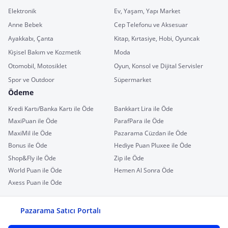
Elektronik
Ev, Yaşam, Yapı Market
Anne Bebek
Cep Telefonu ve Aksesuar
Ayakkabı, Çanta
Kitap, Kırtasiye, Hobi, Oyuncak
Kişisel Bakım ve Kozmetik
Moda
Otomobil, Motosiklet
Oyun, Konsol ve Dijital Servisler
Spor ve Outdoor
Süpermarket
Ödeme
Kredi Kartı/Banka Kartı ile Öde
Bankkart Lira ile Öde
MaxiPuan ile Öde
ParafPara ile Öde
MaxiMil ile Öde
Pazarama Cüzdan ile Öde
Bonus ile Öde
Hediye Puan Pluxee ile Öde
Shop&Fly ile Öde
Zip ile Öde
World Puan ile Öde
Hemen Al Sonra Öde
Axess Puan ile Öde
Pazarama Satıcı Portalı