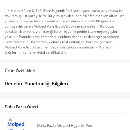
	• Molped Pure & Soft Gece Hijyenik Ped, yumuşacık kanatlar ve hava ile 
dokunmuş üst yüzey ile %100 yumuşaklık sunar. • Nefes alabilen alt ve üst 
yüzey ile temiz ve ferah hissetmenize yardımcı olur. • %100 güven ve 
yumuşaklık veren Molped Pure & Soft'u çok seveceksiniz. • %0 boya, 
paraben, klor ve naylon içeriği ile bir hijyenik pedde istenmeyen şeyler 
yoktur. • Pamuksu malzemeden üretilmiş desenli tekli sargılara sahiptir. 
Cilde dosttur. • Dermatolojik olarak test edilmiştir. Parfüm içermez. • 
Molped Pure & Soft ürünleri Vegan sertifikasına sahiptir. • Molped 
ürünlerinin tamamı Helal sertifikalıdır.
Ürün Özellikleri
Denetim Yönetmeliği Bilgileri
Daha Fazla Öneri
Daha Fazla Molped Hijyenik Ped