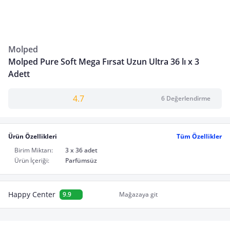
Molped
Molped Pure Soft Mega Fırsat Uzun Ultra 36 lı x 3
Adett
4.7
6 Değerlendirme
Ürün Özellikleri
Tüm Özellikler
Birim Miktarı:
3 x 36 adet
Ürün İçeriği:
Parfümsüz
Happy Center
9.9
Mağazaya git