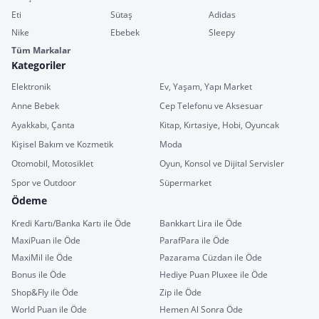
Eti
Sütaş
Adidas
Nike
Ebebek
Sleepy
Tüm Markalar
Kategoriler
Elektronik
Ev, Yaşam, Yapı Market
Anne Bebek
Cep Telefonu ve Aksesuar
Ayakkabı, Çanta
Kitap, Kırtasiye, Hobi, Oyuncak
Kişisel Bakım ve Kozmetik
Moda
Otomobil, Motosiklet
Oyun, Konsol ve Dijital Servisler
Spor ve Outdoor
Süpermarket
Ödeme
Kredi Kartı/Banka Kartı ile Öde
Bankkart Lira ile Öde
MaxiPuan ile Öde
ParafPara ile Öde
MaxiMil ile Öde
Pazarama Cüzdan ile Öde
Bonus ile Öde
Hediye Puan Pluxee ile Öde
Shop&Fly ile Öde
Zip ile Öde
World Puan ile Öde
Hemen Al Sonra Öde