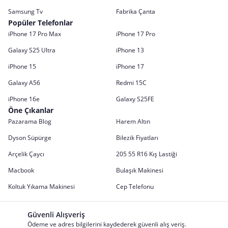
Samsung Tv
Fabrika Çanta
Popüler Telefonlar
iPhone 17 Pro Max
iPhone 17 Pro
Galaxy S25 Ultra
iPhone 13
iPhone 15
iPhone 17
Galaxy A56
Redmi 15C
iPhone 16e
Galaxy S25FE
Öne Çıkanlar
Pazarama Blog
Harem Altın
Dyson Süpürge
Bilezik Fiyatları
Arçelik Çaycı
205 55 R16 Kış Lastiği
Macbook
Bulaşık Makinesi
Koltuk Yıkama Makinesi
Cep Telefonu
Güvenli Alışveriş
Ödeme ve adres bilgilerini kaydederek güvenli alış veriş.