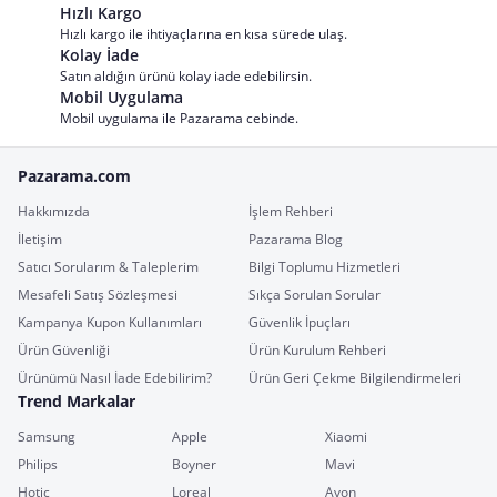
Hızlı Kargo
Hızlı kargo ile ihtiyaçlarına en kısa sürede ulaş.
Kolay İade
Satın aldığın ürünü kolay iade edebilirsin.
Mobil Uygulama
Mobil uygulama ile Pazarama cebinde.
Pazarama.com
Hakkımızda
İşlem Rehberi
İletişim
Pazarama Blog
Satıcı Sorularım & Taleplerim
Bilgi Toplumu Hizmetleri
Mesafeli Satış Sözleşmesi
Sıkça Sorulan Sorular
Kampanya Kupon Kullanımları
Güvenlik İpuçları
Ürün Güvenliği
Ürün Kurulum Rehberi
Ürünümü Nasıl İade Edebilirim?
Ürün Geri Çekme Bilgilendirmeleri
Trend Markalar
Samsung
Apple
Xiaomi
Philips
Boyner
Mavi
Hotiç
Loreal
Avon