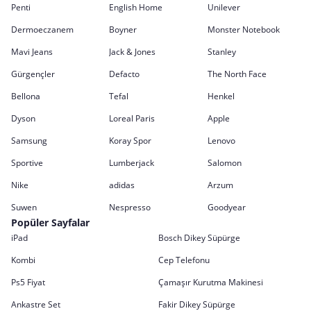
Penti
English Home
Unilever
Dermoeczanem
Boyner
Monster Notebook
Mavi Jeans
Jack & Jones
Stanley
Gürgençler
Defacto
The North Face
Bellona
Tefal
Henkel
Dyson
Loreal Paris
Apple
Samsung
Koray Spor
Lenovo
Sportive
Lumberjack
Salomon
Nike
adidas
Arzum
Suwen
Nespresso
Goodyear
Popüler Sayfalar
iPad
Bosch Dikey Süpürge
Kombi
Cep Telefonu
Ps5 Fiyat
Çamaşır Kurutma Makinesi
Ankastre Set
Fakir Dikey Süpürge