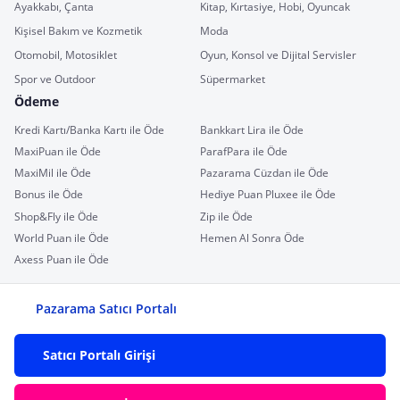
Ayakkabı, Çanta
Kitap, Kırtasiye, Hobi, Oyuncak
Kişisel Bakım ve Kozmetik
Moda
Otomobil, Motosiklet
Oyun, Konsol ve Dijital Servisler
Spor ve Outdoor
Süpermarket
Ödeme
Kredi Kartı/Banka Kartı ile Öde
Bankkart Lira ile Öde
MaxiPuan ile Öde
ParafPara ile Öde
MaxiMil ile Öde
Pazarama Cüzdan ile Öde
Bonus ile Öde
Hediye Puan Pluxee ile Öde
Shop&Fly ile Öde
Zip ile Öde
World Puan ile Öde
Hemen Al Sonra Öde
Axess Puan ile Öde
Pazarama Satıcı Portalı
Satıcı Portalı Girişi