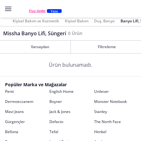
Yeni
Plus'ı Keşfet
Kişisel Bakım ve Kozmetik
Kişisel Bakım
Duş, Banyo
Banyo Lifi,
Missha Banyo Lifi, Süngeri
0 Ürün
Varsayılan
Filtreleme
Ürün bulunamadı.
Popüler Marka ve Mağazalar
Penti
English Home
Unilever
Dermoeczanem
Boyner
Monster Notebook
Mavi Jeans
Jack & Jones
Stanley
Gürgençler
Defacto
The North Face
Bellona
Tefal
Henkel