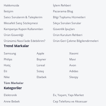
Hakkımızda
İşlem Rehberi
İletişim
Pazarama Blog
Satıcı Sorularım & Taleplerim
Bilgi Toplumu Hizmetleri
Mesafeli Satış Sözleşmesi
Sıkça Sorulan Sorular
Kampanya Kupon Kullanımları
Güvenlik İpuçları
Ürün Güvenliği
Ürün Kurulum Rehberi
Ürünümü Nasıl İade Edebilirim?
Ürün Geri Çekme Bilgilendirmeleri
Trend Markalar
Samsung
Apple
Xiaomi
Philips
Boyner
Mavi
Hotiç
Loreal
Avon
Eti
Sütaş
Adidas
Nike
Ebebek
Sleepy
Tüm Markalar
Kategoriler
Elektronik
Ev, Yaşam, Yapı Market
Anne Bebek
Cep Telefonu ve Aksesuar