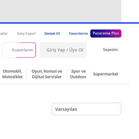
Pazarama Plus
satlar
Satış Yapın!
Destek Ol
Favorilerim
Giriş Yap / Üye Ol
Sepetim
Kuponlarım
Otomobil,
Oyun, Konsol ve
Spor ve
Süpermarket
Motosiklet
Dijital Servisler
Outdoor
Varsayılan