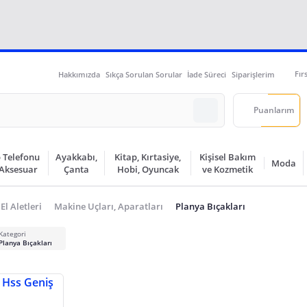
Fır
Hakkımızda
Sıkça Sorulan Sorular
İade Süreci
Siparişlerim
Puanlarım
 Telefonu
Ayakkabı,
Kitap, Kırtasiye,
Kişisel Bakım
Moda
 Aksesuar
Çanta
Hobi, Oyuncak
ve Kozmetik
 El Aletleri
Makine Uçları, Aparatları
Planya Bıçakları
Kategori
Planya Bıçakları