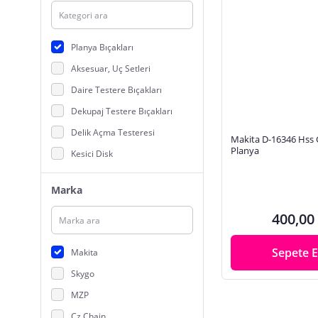
Planya Bıçakları
Aksesuar, Uç Setleri
Daire Testere Bıçakları
Dekupaj Testere Bıçakları
Delik Açma Testeresi
Makita D-16346 Hss
Planya
Kesici Disk
Mandren, Matkap Aparatları
Marka
Matkap Uçları
400,00
Panter Testere Bıçakları
Polisaj Uçları
Sepete E
Makita
Vidalama Aparatları
Skygo
Zımpara Uçları
MZP
Cz Chain