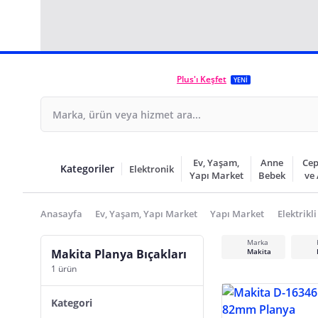
Plus'ı Keşfet
YENİ
Ev, Yaşam,
Anne
Cep
Kategoriler
Elektronik
Yapı Market
Bebek
ve
Anasayfa
Ev, Yaşam, Yapı Market
Yapı Market
Elektrikli
Marka
Makita Planya Bıçakları
Makita
1 ürün
Kategori