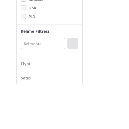
IZAR
PLD
BRIO
Kelime Filtresi
Najmaddin.com
Epilons
hırdavatavmde
Leypek
Fiyat
CP GRAT-EX
Kraft
Satıcı
Hais
INGCO
Eltos
Tomax
Aydogan's
Üçgen Hırdavat