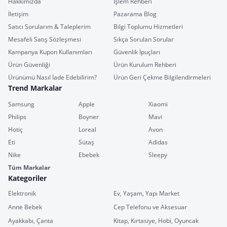
Hakkımızda
İşlem Rehberi
İletişim
Pazarama Blog
Satıcı Sorularım & Taleplerim
Bilgi Toplumu Hizmetleri
Mesafeli Satış Sözleşmesi
Sıkça Sorulan Sorular
Kampanya Kupon Kullanımları
Güvenlik İpuçları
Ürün Güvenliği
Ürün Kurulum Rehberi
Ürünümü Nasıl İade Edebilirim?
Ürün Geri Çekme Bilgilendirmeleri
Trend Markalar
Samsung
Apple
Xiaomi
Philips
Boyner
Mavi
Hotiç
Loreal
Avon
Eti
Sütaş
Adidas
Nike
Ebebek
Sleepy
Tüm Markalar
Kategoriler
Elektronik
Ev, Yaşam, Yapı Market
Anne Bebek
Cep Telefonu ve Aksesuar
Ayakkabı, Çanta
Kitap, Kırtasiye, Hobi, Oyuncak