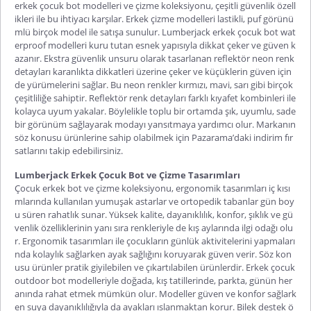
erkek çocuk bot modelleri
ve çizme koleksiyonu, çeşitli güvenlik özell
ikleri ile bu ihtiyacı karşılar. Erkek çizme modelleri lastikli, puf görünü
mlü birçok model ile satışa sunulur.
Lumberjack erkek çocuk bot wat
erproof
modelleri kuru tutan esnek yapısıyla dikkat çeker ve güven k
azanır. Ekstra güvenlik unsuru olarak tasarlanan reflektör neon renk
detayları karanlıkta dikkatleri üzerine çeker ve küçüklerin güven için
de yürümelerini sağlar. Bu neon renkler kırmızı, mavi, sarı gibi birçok
çeşitliliğe sahiptir. Reflektör renk detayları farklı kıyafet kombinleri ile
kolayca uyum yakalar. Böylelikle toplu bir ortamda şık, uyumlu, sade
bir görünüm sağlayarak modayı yansıtmaya yardımcı olur. Markanın
söz konusu ürünlerine sahip olabilmek için Pazarama’daki indirim fır
satlarını takip edebilirsiniz.
Lumberjack Erkek Çocuk Bot ve Çizme Tasarımları
Çocuk erkek bot
ve çizme koleksiyonu, ergonomik tasarımları iç kısı
mlarında kullanılan yumuşak astarlar ve ortopedik tabanlar gün boy
u süren rahatlık sunar. Yüksek kalite, dayanıklılık, konfor, şıklık ve gü
venlik özelliklerinin yanı sıra renkleriyle de kış aylarında ilgi odağı olu
r. Ergonomik tasarımları ile çocukların günlük aktivitelerini yapmaları
nda kolaylık sağlarken ayak sağlığını koruyarak güven verir. Söz kon
usu ürünler pratik giyilebilen ve çıkartılabilen ürünlerdir. Erkek çocuk
outdoor bot modelleriyle doğada, kış tatillerinde, parkta, günün her
anında rahat etmek mümkün olur. Modeller güven ve konfor sağlark
en suya dayanıklılığıyla da ayakları ıslanmaktan korur. Bilek destek ö