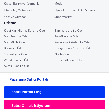
Kişisel Bakım ve Kozmetik
Moda
Otomobil, Motosiklet
Oyun, Konsol ve Dijital Servisler
Spor ve Outdoor
Süpermarket
Ödeme
Kredi Kartı/Banka Kartı ile Öde
Bankkart Lira ile Öde
MaxiPuan ile Öde
ParafPara ile Öde
MaxiMil ile Öde
Pazarama Cüzdan ile Öde
Bonus ile Öde
Hediye Puan Pluxee ile Öde
Shop&Fly ile Öde
Zip ile Öde
World Puan ile Öde
Hemen Al Sonra Öde
Axess Puan ile Öde
Pazarama Satıcı Portalı
Satıcı Portalı Girişi
Satıcı Olmak İstiyorum