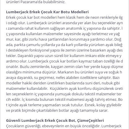
ürünleri Pazarama’da bulabilirsiniz.
Lumberjack Erkek Çocuk Kar Botu Modelleri
Erkek çocuk kar bot
modelleri hem klasik hem de neon renkleriyle ilg
i odağı olur. Lumberjack ürünleri arasında yer alan bu seçenekler ayn
ı zamanda rahat kullanım sağlayan anatomik iç yapısına da sahiptir. İ
ç yapısında kullanılan malzemeler sayesinde ayağı terletmez ve yağ
mur, kar, gibi zorlu hava şartlarından korunmaya yardımcı olur. Doğ
ada, parkta çamurlu yollarda ya da karlı yollarda yürürken ayak bileğ
i destekleyen fonksiyonel yapısı ile zemin üzerine basarken ayağı des
tekler. Dayanıklı yapısı uzun süreli bir kullanım imkanı elde etmeye y
ardımcı olur. Lumberjack çocuk kar botları kaymaz taban özelliği ile d
onatılır. Buzlu zeminlerde, kaygan zemin olan her yerde kayıp düşme
olasılığını minimuma düşürür. Markanın bu ürünleri suya ve soğuk h
avaya dayanıklı, su geçirmez, nefes alabilen özelliklere sahiptir. Bazı
modeller hakiki deriden üretilirken bazılarında suni deri, nubuk gibi
malzemeler kullanılabilir. Küçüklerin ayak konforu düşünülerek üreti
len seçeneklerin iç yapısında yumuşak dokulu tekstil malzemeler ter
cih edilir. İç kısımda bulunan tekstil malzemesi ayağı tahriş etmez. Bo
t içinde ayak terleme yapmadan sıcak tutulur. Esnek, kolay giyilebilir
ve pratik biçimde çıkartılabilen botlar ayağı tamamıyla sarar.
Güvenli Lumberjack Erkek Çocuk Bot, ÇizmeÇeşitleri
Çocukların güvenliği, ebeveynlerin en büyük önceliğidir. Lumberjack