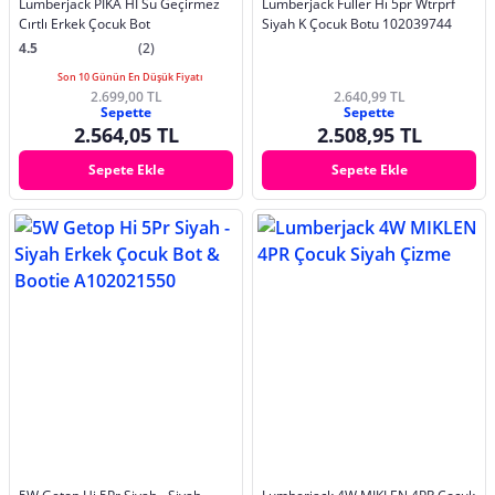
Lumberjack PIKA HI Su Geçirmez
Lumberjack Fuller Hı 5pr Wtrprf
Cırtlı Erkek Çocuk Bot
Siyah K Çocuk Botu 102039744
4.5
(2)
Son 10 Günün En Düşük Fiyatı
2.699,00 TL
2.640,99 TL
Sepette
Sepette
2.564,05 TL
2.508,95 TL
Sepete Ekle
Sepete Ekle