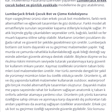
kar. İncelemenizi Pazarama üzerinden yaparken
Lumberjack erkek
çocuk babet ve günlük ayakkabı
modellerine de göz atabilirsiniz.
Lumberjack Erkek Çocuk Bot ve Çizme Koleksiyonu
Kışın vazgeçilmez ürünü olan
erkek çocuk bot
modellerini, farklı renk
alternatifleri ve eğlenceli tasarımları ile göz doldurur. Farklı model alt
ernatifleriyle sunulan seçenekler kapama stilleriyle kolaylık sağlar. Pr
atik biçimde giyilip çıkarılabilen seçenekler cırtlı, bağcıklı, lastikli ve fer
muarlı kapama stiline sahip olabilir. Markanın ürünleri çocukların do
ğada rahat ve güvenli bir şekilde gezebilmesi için üretilir. Lumberjack
botların üst kısmı dayanıklı ve su geçirmez malzemeden yapılır. Yağ
murda ve çamurda rahatlıkla kullanılabileceği ayak bileği desteği say
esinde adımları güvenle atmaya destek olabilir. Böylece düşme ve bu
rkulma riskini minimum seviyede tutarak yaralanmaya karşı güvenli
bir kullanım imkanı yaratır. Kaymaz özellikteki ürünlerin taban bölü
mleri özel malzemelerden üretilir. Her türlü zeminde dengeli bir şekil
de yürümeyi mümkün kılan bu özellik oldukça sevilir. Ürünlerin iç, alt
ve dış yapısında kaliteli malzemeler kullanarak outdoor, waterproof
gibi birçok model alternatifiyle tasarımları oluşturur. Dayanıklı malze
me yapısı sayesinde rahat bir kullanım sağlayan anatomik iç taban k
onforlu adımlar atamaya yardımcı olur. Ürünlerin çok yönlü kavrama
özelliğine sahip olması ve aşınmaya karşı dayanıklı dış poliüretan tab
andan yapılması da avantaj sağlayan özellikler arasındadır.
Erkek çoc
uk bot su geçirmez
özelliği sayesinde güvenle giyilebilir. Söz konusu