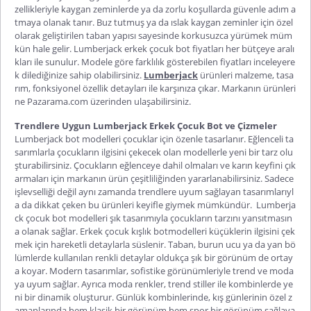
zellikleriyle kaygan zeminlerde ya da zorlu koşullarda güvenle adım a
tmaya olanak tanır. Buz tutmuş ya da ıslak kaygan zeminler için özel
olarak geliştirilen taban yapısı sayesinde korkusuzca yürümek müm
kün hale gelir. Lumberjack
erkek çocuk bot fiyatları
her bütçeye aralı
kları ile sunulur. Modele göre farklılık gösterebilen fiyatları inceleyere
k dilediğinize sahip olabilirsiniz.
Lumberjack
ürünleri malzeme, tasa
rım, fonksiyonel özellik detayları ile karşınıza çıkar. Markanın ürünleri
ne Pazarama.com üzerinden ulaşabilirsiniz.
Trendlere Uygun Lumberjack Erkek Çocuk Bot ve Çizmeler
Lumberjack bot modelleri çocuklar için özenle tasarlanır. Eğlenceli ta
sarımlarla çocukların ilgisini çekecek olan modellerle yeni bir tarz olu
şturabilirsiniz. Çocukların eğlenceye dahil olmaları ve karın keyfini çık
armaları için markanın ürün çeşitliliğinden yararlanabilirsiniz. Sadece
işlevselliği değil aynı zamanda trendlere uyum sağlayan tasarımlarıyl
a da dikkat çeken bu ürünleri keyifle giymek mümkündür. Lumberja
ck çocuk bot modelleri şık tasarımıyla çocukların tarzını yansıtmasın
a olanak sağlar.
Erkek çocuk kışlık bot
modelleri küçüklerin ilgisini çek
mek için hareketli detaylarla süslenir. Taban, burun ucu ya da yan bö
lümlerde kullanılan renkli detaylar oldukça şık bir görünüm de ortay
a koyar. Modern tasarımlar, sofistike görünümleriyle trend ve moda
ya uyum sağlar. Ayrıca moda renkler, trend stiller ile kombinlerde ye
ni bir dinamik oluşturur. Günlük kombinlerinde, kış günlerinin özel z
amanlarında hem klasik bir görünüm hem spor bir görünüm sağlaya