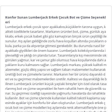
Konfor Sunan Lumberjack Erkek Çocuk Bot ve Çizme Seçenekl
eri
Lumberjack erkek çocuk spor ayakkabısı
,
küçüklerin tarzına uygun, k
aliteli özelliklerle tasarlanır. Markanın ürünleri bot, çizme, günlük aya
kkabı, erkek çocuk babet gibi göz kamaştıran birçok ürün çeşitliliği ile
sunulur. Kış ayları geldiğinde zorlu hava koşulları altında çocukların o
kula, parka ya da alışverişe gitmesi gerekebilir. Bu durumda nasıl bir
ayakkabı giydikleri de önem kazanır. Lumberjack koleksiyonlarında i
şlevselliği ve şıklığı ön planda tutar. Tasarımlarıyla kış mevsiminde sık
görülen yağmur, kar ve çamur gibi olumsuz hava koşullarında dahi a
yakların kuru kalmasını sağlar. Lumberjack markası, yüksek kaliteli m
alzemeler, güçlü dikiş yapısı ve sağlam taban malzemeleri kullanarak
ürettiği bot ve çizmelerle tanınır. Markanın her bir ürünü dayanıklı d
eri ve su geçirmez malzemelerden üretilir. Kalitesi ve dayanıklılığı ile b
ilinen Lumberjack ürünleri küçük yaştaki bireyler için özel olarak tasa
rlanmış bot ve çizme seçenekleri ile hem rahatlık hem de güvenlik su
nar. Su geçirmez özelliği sayesinde yağmurlu havalarda da rahatlıkla
kullanılır. Bot ve çizme içlerinde kullanılan kaliteli tekstil kaplama say
esinde ayaklar için konforlu bir alan oluşturulur.
Lumberjack erkek ç
ocuk bot
ve çizme modelleri kış aylarında renk alternatifleriyle öne çı