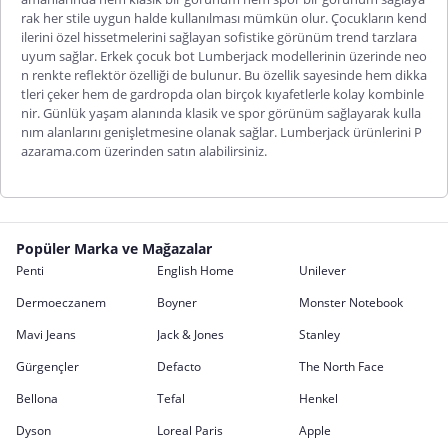
rak her stile uygun halde kullanılması mümkün olur. Çocukların kend
ilerini özel hissetmelerini sağlayan sofistike görünüm trend tarzlara
uyum sağlar.
Erkek çocuk bot Lumberjack
modellerinin üzerinde neo
n renkte reflektör özelliği de bulunur. Bu özellik sayesinde hem dikka
tleri çeker hem de gardropda olan birçok kıyafetlerle kolay kombinle
nir. Günlük yaşam alanında klasik ve spor görünüm sağlayarak kulla
nım alanlarını genişletmesine olanak sağlar. Lumberjack ürünlerini P
azarama.com üzerinden satın alabilirsiniz.
Popüler Marka ve Mağazalar
Penti
English Home
Unilever
Dermoeczanem
Boyner
Monster Notebook
Mavi Jeans
Jack & Jones
Stanley
Gürgençler
Defacto
The North Face
Bellona
Tefal
Henkel
Dyson
Loreal Paris
Apple