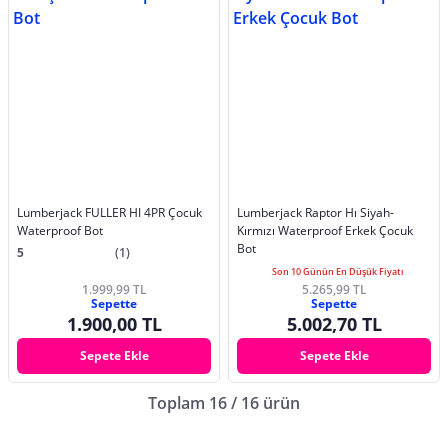
Lumberjack FULLER HI 4PR Çocuk
Lumberjack Raptor Hı Siyah-
Waterproof Bot
Kırmızı Waterproof Erkek Çocuk
Bot
5
(1)
Son 10 Günün En Düşük Fiyatı
1.999,99 TL
5.265,99 TL
Sepette
Sepette
1.900,00 TL
5.002,70 TL
Sepete Ekle
Sepete Ekle
Toplam 16 / 16 ürün