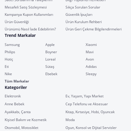
Mesafeli Satış Sözleşmesi
Sıkça Sorulan Sorular
Kampanya Kupon Kullanımları
Güvenlik İpuçları
Ürün Güvenliği
Ürün Kurulum Rehberi
Ürünümü Nasıl İade Edebilirim?
Ürün Geri Çekme Bilgilendirmeleri
Trend Markalar
Samsung
Apple
Xiaomi
Philips
Boyner
Mavi
Hotiç
Loreal
Avon
Eti
Sütaş
Adidas
Nike
Ebebek
Sleepy
Tüm Markalar
Kategoriler
Elektronik
Ev, Yaşam, Yapı Market
Anne Bebek
Cep Telefonu ve Aksesuar
Ayakkabı, Çanta
Kitap, Kırtasiye, Hobi, Oyuncak
Kişisel Bakım ve Kozmetik
Moda
Otomobil, Motosiklet
Oyun, Konsol ve Dijital Servisler