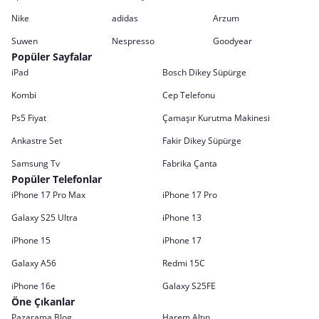
Nike
adidas
Arzum
Suwen
Nespresso
Goodyear
Popüler Sayfalar
iPad
Bosch Dikey Süpürge
Kombi
Cep Telefonu
Ps5 Fiyat
Çamaşır Kurutma Makinesi
Ankastre Set
Fakir Dikey Süpürge
Samsung Tv
Fabrika Çanta
Popüler Telefonlar
iPhone 17 Pro Max
iPhone 17 Pro
Galaxy S25 Ultra
iPhone 13
iPhone 15
iPhone 17
Galaxy A56
Redmi 15C
iPhone 16e
Galaxy S25FE
Öne Çıkanlar
Pazarama Blog
Harem Altın