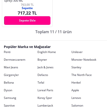
Spreyi 300 ML
763,00 TL
Sepette
717,22 TL
Sepete Ekle
Toplam 11 / 11 ürün
Popüler Marka ve Mağazalar
Penti
English Home
Unilever
Dermoeczanem
Boyner
Monster Notebook
Mavi Jeans
Jack & Jones
Stanley
Gürgençler
Defacto
The North Face
Bellona
Tefal
Henkel
Dyson
Loreal Paris
Apple
Samsung
Koray Spor
Lenovo
Sportive
Lumberjack
Salomon