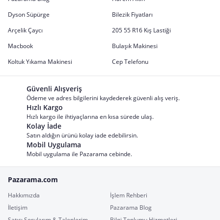
Dyson Süpürge
Bilezik Fiyatları
Arçelik Çaycı
205 55 R16 Kış Lastiği
Macbook
Bulaşık Makinesi
Koltuk Yıkama Makinesi
Cep Telefonu
Güvenli Alışveriş
Ödeme ve adres bilgilerini kaydederek güvenli alış veriş.
Hızlı Kargo
Hızlı kargo ile ihtiyaçlarına en kısa sürede ulaş.
Kolay İade
Satın aldığın ürünü kolay iade edebilirsin.
Mobil Uygulama
Mobil uygulama ile Pazarama cebinde.
Pazarama.com
Hakkımızda
İşlem Rehberi
İletişim
Pazarama Blog
Satıcı Sorularım & Taleplerim
Bilgi Toplumu Hizmetleri