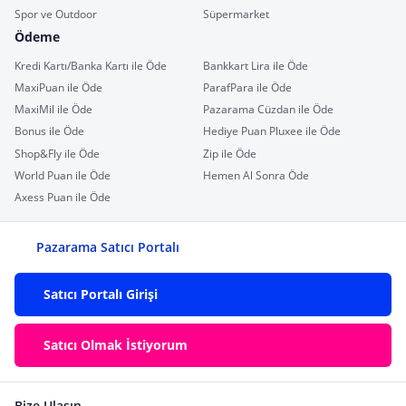
Spor ve Outdoor
Süpermarket
Ödeme
Kredi Kartı/Banka Kartı ile Öde
Bankkart Lira ile Öde
MaxiPuan ile Öde
ParafPara ile Öde
MaxiMil ile Öde
Pazarama Cüzdan ile Öde
Bonus ile Öde
Hediye Puan Pluxee ile Öde
Shop&Fly ile Öde
Zip ile Öde
World Puan ile Öde
Hemen Al Sonra Öde
Axess Puan ile Öde
Pazarama Satıcı Portalı
Satıcı Portalı Girişi
Satıcı Olmak İstiyorum
Bize Ulaşın