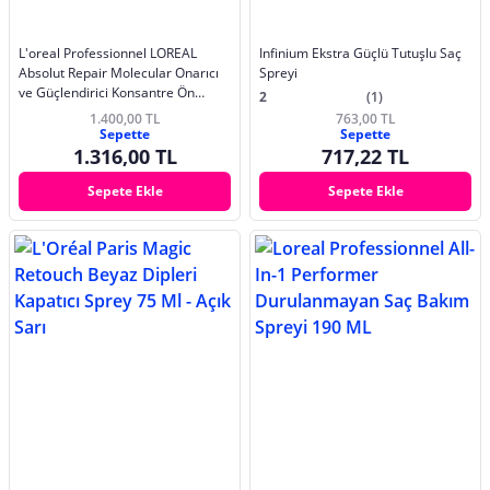
L'oreal Professionnel LOREAL
Infinium Ekstra Güçlü Tutuşlu Saç
Absolut Repair Molecular Onarıcı
Spreyi
ve Güçlendirici Konsantre Ön
2
(1)
Bakım Serumu 190ml
1.400,00 TL
763,00 TL
Sepette
Sepette
1.316,00 TL
717,22 TL
Sepete Ekle
Sepete Ekle