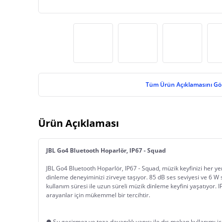
Tüm Ürün Açıklamasını Gö
Ürün Açıklaması
JBL Go4 Bluetooth Hoparlör, IP67 - Squad
JBL Go4 Bluetooth Hoparlör, IP67 - Squad, müzik keyfinizi her ye
dinleme deneyiminizi zirveye taşıyor. 85 dB ses seviyesi ve 6 W se
kullanım süresi ile uzun süreli müzik dinleme keyfini yaşatıyor. I
arayanlar için mükemmel bir tercihtir.
● Su geçirmez ve toza dayanıklı yapısı ile dış mekan kullanımı için