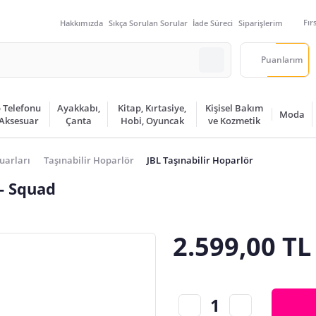
Fır
Hakkımızda
Sıkça Sorulan Sorular
İade Süreci
Siparişlerim
Puanlarım
 Telefonu
Ayakkabı,
Kitap, Kırtasiye,
Kişisel Bakım
Moda
 Aksesuar
Çanta
Hobi, Oyuncak
ve Kozmetik
uarları
Taşınabilir Hoparlör
JBL Taşınabilir Hoparlör
 - Squad
2.599,00 TL