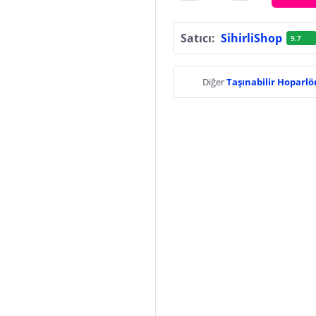
Satıcı:
SihirliShop
9.7
Diğer
Taşınabilir Hoparlö