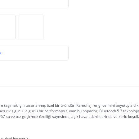
r
re taşımak için tasarlanmış özel bir üründür. Kamuflaj rengi ve mini boyutuyla di
s çıkış gücü ile güçlü bir performans sunan bu hoparlör, Bluetooth 5.3 teknolojisi s
P67 su ve toz geçirmez özelliği sayesinde, açık hava etkinliklerinde ve zorlu koşull
 ideal bir tercih.