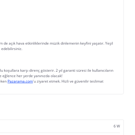
 de açık hava etkinliklerinde müzik dinlemenin keyfini yaşatır. Yeşil 
edebilirsiniz.
oşullara karşı direnç gösterir. 2 yıl garanti süresi ile kullanıcıların 
le eğlence her yerde yanınızda olacak!
eken 
Pazarama.com
'u ziyaret etmek. Hizli ve güvenilir teslimat 
6 W