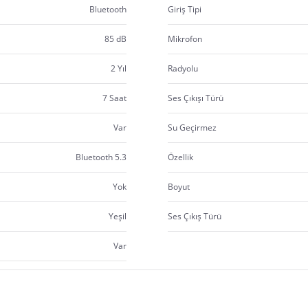
Bluetooth
Giriş Tipi
85 dB
Mikrofon
2 Yıl
Radyolu
7 Saat
Ses Çıkışı Türü
Var
Su Geçirmez
Bluetooth 5.3
Özellik
Yok
Boyut
Yeşil
Ses Çıkış Türü
Var