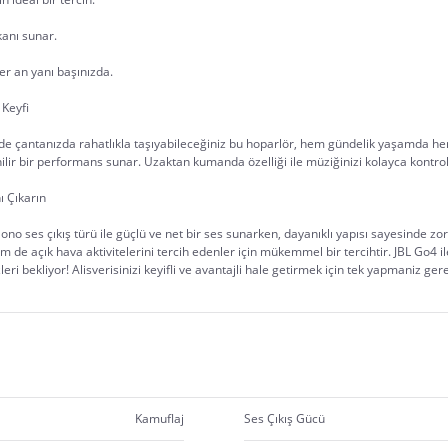
kanı sunar.
her an yanı başınızda.
 Keyfi
esinde çantanızda rahatlıkla taşıyabileceğiniz bu hoparlör, hem gündelik yaşamda hem
ilir bir performans sunar. Uzaktan kumanda özelliği ile müziğinizi kolayca kontrol 
ı Çıkarın
ses çıkış türü ile güçlü ve net bir ses sunarken, dayanıklı yapısı sayesinde zorlu k
de açık hava aktivitelerini tercih edenler için mükemmel bir tercihtir. JBL Go4 i
eri bekliyor! Alisverisinizi keyifli ve avantajli hale getirmek için tek yapmaniz ger
Kamuflaj
Ses Çıkış Gücü