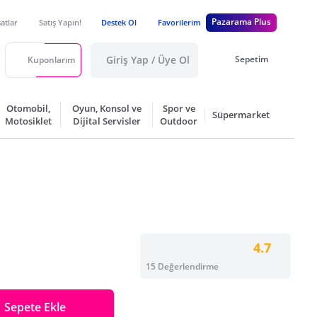
Pazarama Plus
satlar
Satış Yapın!
Destek Ol
Favorilerim
Giriş Yap / Üye Ol
Sepetim
Kuponlarım
Otomobil,
Oyun, Konsol ve
Spor ve
Süpermarket
Motosiklet
Dijital Servisler
Outdoor
4.7
15 Değerlendirme
Sepete Ekle