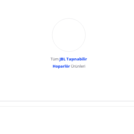
Tüm
JBL Taşınabilir
Hoparlör
Ürünleri
dır. Pazarama, bu içeriklerden dolayı herhangi bir sorumluluk kabul etmemektedir.