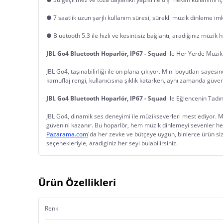
● 7 saatlik uzun şarjlı kullanım süresi, sürekli müzik dinleme im
● Bluetooth 5.3 ile hızlı ve kesintisiz bağlantı, aradığınız müzik 
JBL Go4 Bluetooth Hoparlör, IP67 - Squad
 ile Her Yerde Müzik
JBL Go4, taşınabilirliği ile ön plana çıkıyor. Mini boyutları say
kamuflaj rengi, kullanıcısına şıklık katarken, aynı zamanda güven
JBL Go4 Bluetooth Hoparlör, IP67 - Squad
 ile Eğlencenin Tadın
JBL Go4, dinamik ses deneyimi ile müzikseverleri mest ediyor. Mono 
güvenini kazanır. Bu hoparlör, hem müzik dinlemeyi sevenler hem 
Pazarama.com
'da her zevke ve bütçeye uygun, binlerce ürün sizl
seçenekleriyle, aradiginiz her seyi bulabilirsiniz.
Ürün Özellikleri
Renk