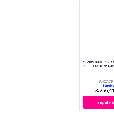
50 Adet Rulo EKG EC
80mmx30metre Tam 
Yüksek Kaliteli Hassas
Rulo Termal Kağıt
3.427,79
Sepett
3.256,4
Sepete E