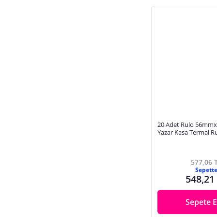
20 Adet Rulo 56mm
Yazar Kasa Termal R
Kaliteli Dayanıklı Ta
Baskı
577,06 
Sepett
548,21
Sepete E