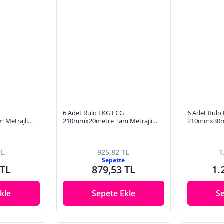
6 Adet Rulo EKG ECG
6 Adet Rulo
 Metrajlı
210mmx20metre Tam Metrajlı
210mmx30me
 Karelajlı
Yüksek Kaliteli Hassas Karelajlı
Yüksek Kalite
Rulo Termal Kağıt
Rulo Termal 
TL
925,82 TL
1
e
Sepette
 TL
879,53 TL
1.
kle
Sepete Ekle
S