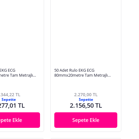
 EKG ECG
50 Adet Rulo EKG ECG
tre Tam Metrajlı
80mmx20metre Tam Metrajlı
li Hassas Karelajlı
Yüksek Kaliteli Hassas Karelajlı
Kağıt
Rulo Termal Kağıt
.344,22 TL
2.270,00 TL
Sepette
Sepette
277,01 TL
2.156,50 TL
epete Ekle
Sepete Ekle