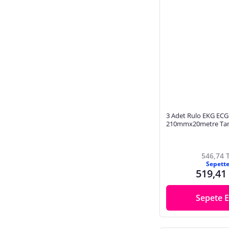
3 Adet Rulo EKG ECG
210mmx20metre Tam
Yüksek Kaliteli Hassas
Rulo Termal Kağıt
546,74 
Sepett
519,41
Sepete E