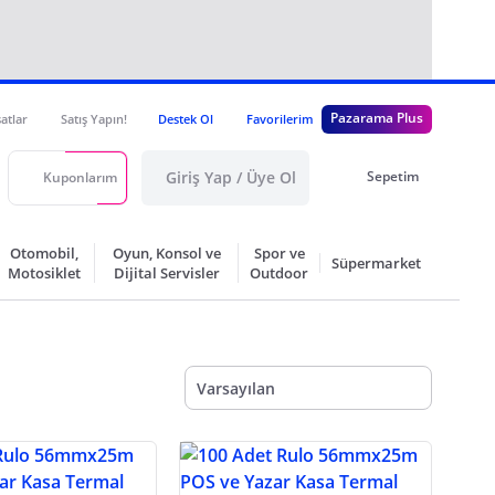
Pazarama Plus
satlar
Satış Yapın!
Destek Ol
Favorilerim
Giriş Yap / Üye Ol
Sepetim
Kuponlarım
Otomobil,
Oyun, Konsol ve
Spor ve
Süpermarket
Motosiklet
Dijital Servisler
Outdoor
Varsayılan