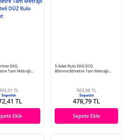
eriner EKG
5 Adet Rulo EKG ECG
re Tam Metrajlı
80mmx30metre Tam Metrajlı
eli DÜZ Rulo Termal
Yüksek Kaliteli Hassas Karelajlı
Rulo Termal Kağıt
392,01 TL
503,98 TL
Sepette
Sepette
72,41 TL
478,79 TL
epete Ekle
Sepete Ekle