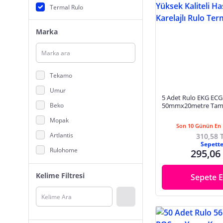
Termal Rulo
Marka
Tekamo
Umur
5 Adet Rulo EKG ECG
Beko
50mmx20metre Tam 
Yüksek Kaliteli Hassas
Mopak
Rulo Termal Kağıt
Son 10 Günün En 
Artlantis
310,58 
Sepett
Rulohome
295,06
Kraf
Kelime Filtresi
Sepete E
King Label
tekno
MAVİ HOME