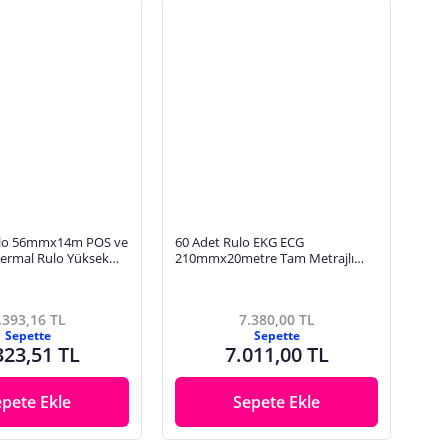
ulo 56mmx14m POS ve
60 Adet Rulo EKG ECG
Termal Rulo Yüksek
210mmx20metre Tam Metrajlı
anıklı Tam Metraj Net
Yüksek Kaliteli Hassas Karelajlı
Rulo Termal Kağıt
.393,16 TL
7.380,00 TL
Sepette
Sepette
323,51 TL
7.011,00 TL
epete Ekle
Sepete Ekle