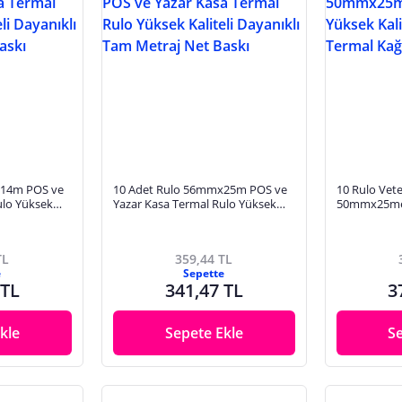
x14m POS ve
10 Adet Rulo 56mmx25m POS ve
10 Rulo Vet
ulo Yüksek
Yazar Kasa Termal Rulo Yüksek
50mmx25met
m Metraj Net
Kaliteli Dayanıklı Tam Metraj Net
Yüksek Kalit
Baskı
Kağıt
TL
359,44 TL
e
Sepette
 TL
341,47 TL
3
kle
Sepete Ekle
S