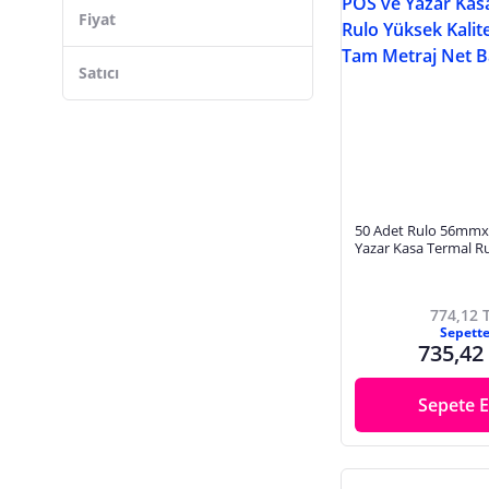
İngenico
Fiyat
ora termal kağıt
KLAS RULO
Satıcı
RULORULO
KUŞÇU ETİKET
OMEYVA
TÜRKAN KAĞIT
50 Adet Rulo 56mm
KHR RULO VE ETİKET
Yazar Kasa Termal R
Kaliteli Dayanıklı Ta
Tekno Istanbul
Baskı
Küresel Etiket Barkod
774,12 
Sepett
735,42
Sepete E