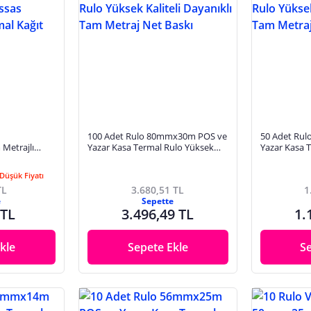
100 Adet Rulo 80mmx30m POS ve
50 Adet Ru
Metrajlı
Yazar Kasa Termal Rulo Yüksek
Yazar Kasa 
 Karelajlı
Kaliteli Dayanıklı Tam Metraj Net
Kaliteli Day
Baskı
Baskı
Düşük Fiyatı
TL
3.680,51 TL
1
e
Sepette
 TL
3.496,49 TL
1.
kle
Sepete Ekle
S