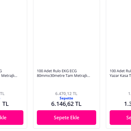
G
100 Adet Rulo EKG ECG
100 Adet R
Metrajlı
80mmx30metre Tam Metrajlı
Yazar Kasa 
 Karelajlı
Yüksek Kaliteli Hassas Karelajlı
Kaliteli Day
Rulo Termal Kağıt
Baskı
 TL
6.470,12 TL
1
e
Sepette
1 TL
6.146,62 TL
1.
kle
Sepete Ekle
S