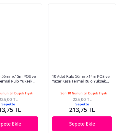
lo 56mmx15m POS ve
10 Adet Rulo 56mmx14m POS ve
Termal Rulo Yüksek
Yazar Kasa Termal Rulo Yüksek
anıklı Tam Metraj Net
Kaliteli Dayanıklı Tam Metraj Net
Baskı
Günün En Düşük Fiyatı
Son 10 Günün En Düşük Fiyatı
225,00 TL
225,00 TL
Sepette
Sepette
13,75 TL
213,75 TL
epete Ekle
Sepete Ekle