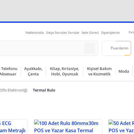
Fır
Hakkımızda
Sıkça Sorulan Sorular
İade Süreci
Siparişlerim
Puanlarım
 Telefonu
Ayakkabı,
Kitap, Kırtasiye,
Kişisel Bakım
Moda
 Aksesuar
Çanta
Hobi, Oyuncak
ve Kozmetik
Ofis Elektroniği
Termal Rulo