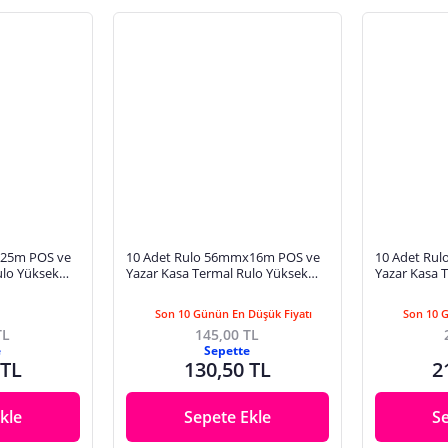
x25m POS ve
10 Adet Rulo 56mmx16m POS ve
10 Adet Ru
ulo Yüksek
Yazar Kasa Termal Rulo Yüksek
Yazar Kasa 
m Metraj Net
Kaliteli Dayanıklı Tam Metraj Net
Kaliteli Day
Baskı
Baskı
Son 10 Günün En Düşük Fiyatı
Son 10 
TL
145,00 TL
e
Sepette
 TL
130,50 TL
2
kle
Sepete Ekle
S