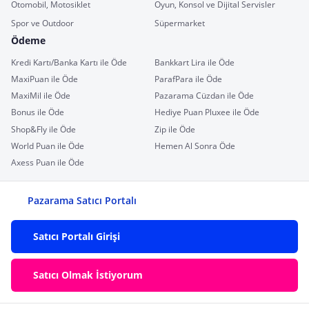
Otomobil, Motosiklet
Oyun, Konsol ve Dijital Servisler
Spor ve Outdoor
Süpermarket
Ödeme
Kredi Kartı/Banka Kartı ile Öde
Bankkart Lira ile Öde
MaxiPuan ile Öde
ParafPara ile Öde
MaxiMil ile Öde
Pazarama Cüzdan ile Öde
Bonus ile Öde
Hediye Puan Pluxee ile Öde
Shop&Fly ile Öde
Zip ile Öde
World Puan ile Öde
Hemen Al Sonra Öde
Axess Puan ile Öde
Pazarama Satıcı Portalı
Satıcı Portalı Girişi
Satıcı Olmak İstiyorum