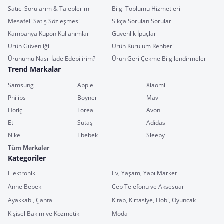
Satıcı Sorularım & Taleplerim
Bilgi Toplumu Hizmetleri
Mesafeli Satış Sözleşmesi
Sıkça Sorulan Sorular
Kampanya Kupon Kullanımları
Güvenlik İpuçları
Ürün Güvenliği
Ürün Kurulum Rehberi
Ürünümü Nasıl İade Edebilirim?
Ürün Geri Çekme Bilgilendirmeleri
Trend Markalar
Samsung
Apple
Xiaomi
Philips
Boyner
Mavi
Hotiç
Loreal
Avon
Eti
Sütaş
Adidas
Nike
Ebebek
Sleepy
Tüm Markalar
Kategoriler
Elektronik
Ev, Yaşam, Yapı Market
Anne Bebek
Cep Telefonu ve Aksesuar
Ayakkabı, Çanta
Kitap, Kırtasiye, Hobi, Oyuncak
Kişisel Bakım ve Kozmetik
Moda