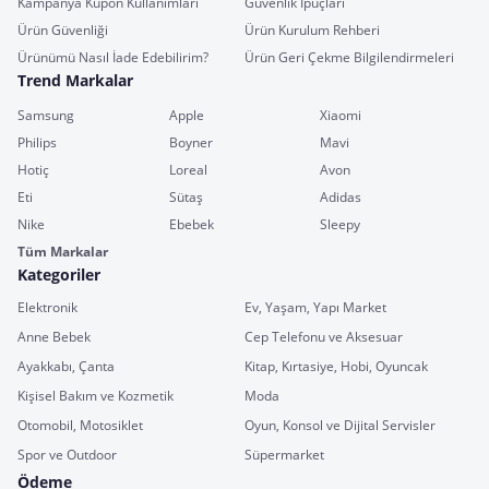
Kampanya Kupon Kullanımları
Güvenlik İpuçları
Ürün Güvenliği
Ürün Kurulum Rehberi
Ürünümü Nasıl İade Edebilirim?
Ürün Geri Çekme Bilgilendirmeleri
Trend Markalar
Samsung
Apple
Xiaomi
Philips
Boyner
Mavi
Hotiç
Loreal
Avon
Eti
Sütaş
Adidas
Nike
Ebebek
Sleepy
Tüm Markalar
Kategoriler
Elektronik
Ev, Yaşam, Yapı Market
Anne Bebek
Cep Telefonu ve Aksesuar
Ayakkabı, Çanta
Kitap, Kırtasiye, Hobi, Oyuncak
Kişisel Bakım ve Kozmetik
Moda
Otomobil, Motosiklet
Oyun, Konsol ve Dijital Servisler
Spor ve Outdoor
Süpermarket
Ödeme