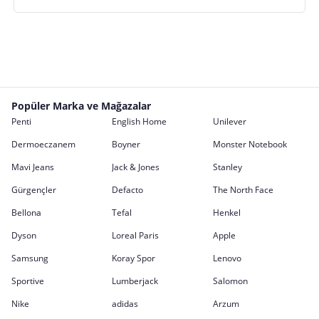
Popüler Marka ve Mağazalar
Penti
English Home
Unilever
Dermoeczanem
Boyner
Monster Notebook
Mavi Jeans
Jack & Jones
Stanley
Gürgençler
Defacto
The North Face
Bellona
Tefal
Henkel
Dyson
Loreal Paris
Apple
Samsung
Koray Spor
Lenovo
Sportive
Lumberjack
Salomon
Nike
adidas
Arzum