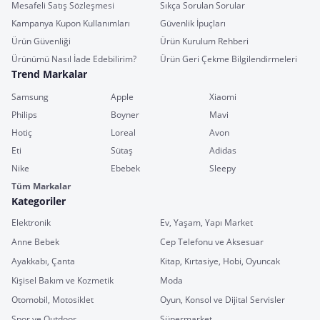
Mesafeli Satış Sözleşmesi
Sıkça Sorulan Sorular
Kampanya Kupon Kullanımları
Güvenlik İpuçları
Ürün Güvenliği
Ürün Kurulum Rehberi
Ürünümü Nasıl İade Edebilirim?
Ürün Geri Çekme Bilgilendirmeleri
Trend Markalar
Samsung
Apple
Xiaomi
Philips
Boyner
Mavi
Hotiç
Loreal
Avon
Eti
Sütaş
Adidas
Nike
Ebebek
Sleepy
Tüm Markalar
Kategoriler
Elektronik
Ev, Yaşam, Yapı Market
Anne Bebek
Cep Telefonu ve Aksesuar
Ayakkabı, Çanta
Kitap, Kırtasiye, Hobi, Oyuncak
Kişisel Bakım ve Kozmetik
Moda
Otomobil, Motosiklet
Oyun, Konsol ve Dijital Servisler
Spor ve Outdoor
Süpermarket