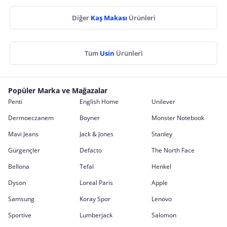
Diğer
Kaş Makası
Ürünleri
Tüm
Usin
Ürünleri
Popüler Marka ve Mağazalar
Penti
English Home
Unilever
Dermoeczanem
Boyner
Monster Notebook
Mavi Jeans
Jack & Jones
Stanley
Gürgençler
Defacto
The North Face
Bellona
Tefal
Henkel
Dyson
Loreal Paris
Apple
Samsung
Koray Spor
Lenovo
Sportive
Lumberjack
Salomon