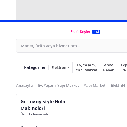
Plus'ı Keşfet
YENİ
Ev, Yaşam,
Anne
Cep
Kategoriler
Elektronik
Yapı Market
Bebek
ve
Anasayfa
Ev, Yaşam, Yapı Market
Yapı Market
Elektrikli
Germany-style Hobi
Makineleri
Ürün bulunamadı.