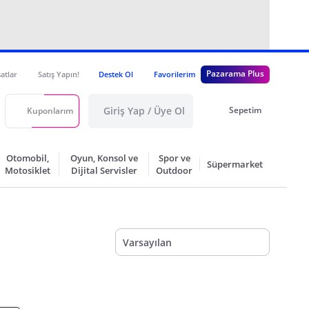
Pazarama Plus
satlar
Satış Yapın!
Destek Ol
Favorilerim
Giriş Yap / Üye Ol
Sepetim
Kuponlarım
Otomobil,
Oyun, Konsol ve
Spor ve
Süpermarket
Motosiklet
Dijital Servisler
Outdoor
Varsayılan