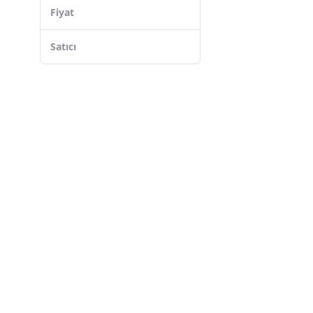
Hais
Fiyat
Scheppach
Staxx Power
Satıcı
Yerli
RETOOLS
Hyundai
Arbortech
HERŞEYBURDAMODA
Piyatech
Arvallı