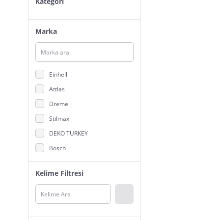
Kategori
Marka
Einhell
Attlas
Dremel
Stilmax
DEKO TURKEY
Bosch
Rox Wood
Kelime Filtresi
Worx
Topshop
MoonShop