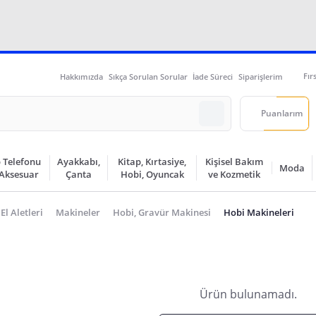
Fır
Hakkımızda
Sıkça Sorulan Sorular
İade Süreci
Siparişlerim
Puanlarım
 Telefonu
Ayakkabı,
Kitap, Kırtasiye,
Kişisel Bakım
Moda
 Aksesuar
Çanta
Hobi, Oyuncak
ve Kozmetik
 El Aletleri
Makineler
Hobi, Gravür Makinesi
Hobi Makineleri
Ürün bulunamadı.