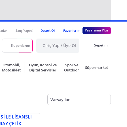
Pazarama Plus
satlar
Satış Yapın!
Destek Ol
Favorilerim
Giriş Yap / Üye Ol
Sepetim
Kuponlarım
Otomobil,
Oyun, Konsol ve
Spor ve
Süpermarket
Motosiklet
Dijital Servisler
Outdoor
Varsayılan