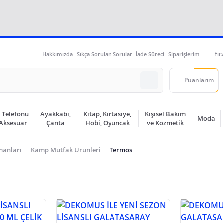
Fır
Hakkımızda
Sıkça Sorulan Sorular
İade Süreci
Siparişlerim
Puanlarım
 Telefonu
Ayakkabı,
Kitap, Kırtasiye,
Kişisel Bakım
Moda
 Aksesuar
Çanta
Hobi, Oyuncak
ve Kozmetik
manları
Kamp Mutfak Ürünleri
Termos