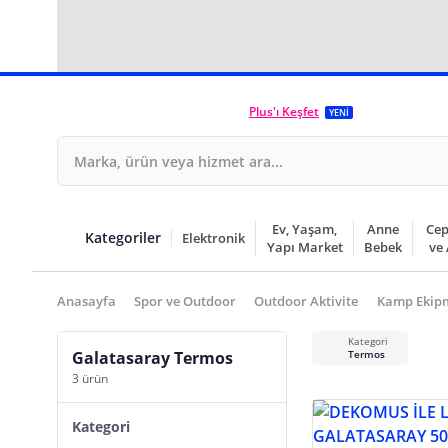
Plus'ı Keşfet
YENİ
Ev, Yaşam,
Anne
Cep
Kategoriler
Elektronik
Yapı Market
Bebek
ve
Anasayfa
Spor ve Outdoor
Outdoor Aktivite
Kamp Ekip
Kategori
Galatasaray Termos
Termos
3 ürün
Kategori