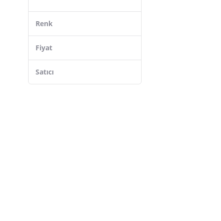
Contigo
Emsan
Renk
MG Store
Dynamic
Fiyat
Any Morning
Satıcı
Freecamp
Safir
Ar-Yıldız
Korkmaz
Npo
Tiesa Home