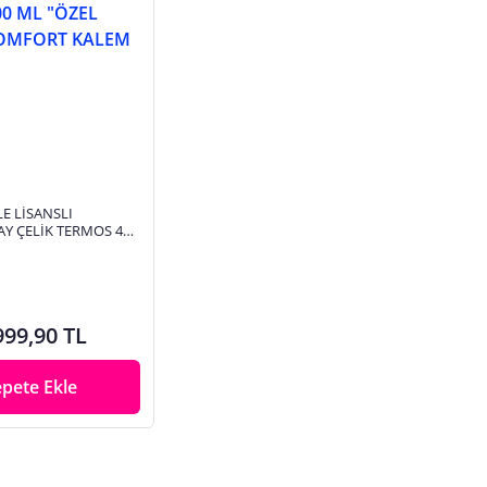
E LİSANSLI
Y ÇELİK TERMOS 400
KUTULU COMFORT
YELİ"
999,90 TL
epete Ekle