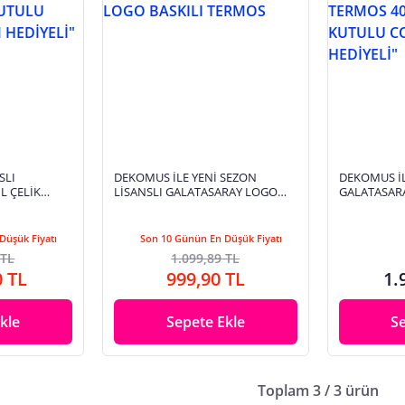
SLI
DEKOMUS İLE YENİ SEZON
DEKOMUS İL
L ÇELİK
LİSANSLI GALATASARAY LOGO
GALATASARA
ULU
BASKILI TERMOS
ML "ÖZEL 
DİYELİ"
KALEM HEDİ
Düşük Fiyatı
Son 10 Günün En Düşük Fiyatı
 TL
1.099,89 TL
0 TL
999,90 TL
1.
kle
Sepete Ekle
S
Toplam 3 / 3 ürün