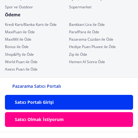
Spor ve Outdoor
Süpermarket
Ödeme
Kredi Kartı/Banka Kartı ile Öde
Bankkart Lira ile Öde
MaxiPuan ile Öde
ParafPara ile Öde
MaxiMil ile Öde
Pazarama Cüzdan ile Öde
Bonus ile Öde
Hediye Puan Pluxee ile Öde
Shop&Fly ile Öde
Zip ile Öde
World Puan ile Öde
Hemen Al Sonra Öde
Axess Puan ile Öde
Pazarama Satıcı Portalı
Satıcı Portalı Girişi
Satıcı Olmak İstiyorum