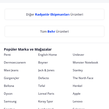
Diğer
Radyatör Ekipmanları
Ürünleri
Tüm
Behr
Ürünleri
Popüler Marka ve Mağazalar
Penti
English Home
Unilever
Dermoeczanem
Boyner
Monster Notebook
Mavi Jeans
Jack & Jones
Stanley
Gürgençler
Defacto
The North Face
Bellona
Tefal
Henkel
Dyson
Loreal Paris
Apple
Samsung
Koray Spor
Lenovo