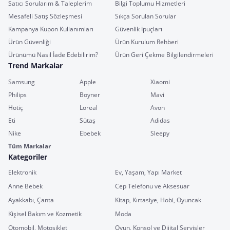
Satıcı Sorularım & Taleplerim
Bilgi Toplumu Hizmetleri
Mesafeli Satış Sözleşmesi
Sıkça Sorulan Sorular
Kampanya Kupon Kullanımları
Güvenlik İpuçları
Ürün Güvenliği
Ürün Kurulum Rehberi
Ürünümü Nasıl İade Edebilirim?
Ürün Geri Çekme Bilgilendirmeleri
Trend Markalar
Samsung
Apple
Xiaomi
Philips
Boyner
Mavi
Hotiç
Loreal
Avon
Eti
Sütaş
Adidas
Nike
Ebebek
Sleepy
Tüm Markalar
Kategoriler
Elektronik
Ev, Yaşam, Yapı Market
Anne Bebek
Cep Telefonu ve Aksesuar
Ayakkabı, Çanta
Kitap, Kırtasiye, Hobi, Oyuncak
Kişisel Bakım ve Kozmetik
Moda
Otomobil, Motosiklet
Oyun, Konsol ve Dijital Servisler