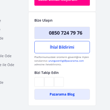
Bize Ulaşın
e
e
0850 724 79 76
Öde
İhlal Bildirimi
ile Öde
Platformumuzdaki ürünlerin güvenliğine ilişkin
sorularınızı
urunguvenligi@pazarama.com
e ile Öde
adresine iletebilirsiniz.
Bizi Takip Edin
de
Pazarama Blog