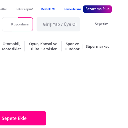
Pazarama Plus
satlar
Satış Yapın!
Destek Ol
Favorilerim
Giriş Yap / Üye Ol
Sepetim
Kuponlarım
Otomobil,
Oyun, Konsol ve
Spor ve
Süpermarket
Motosiklet
Dijital Servisler
Outdoor
Sepete Ekle