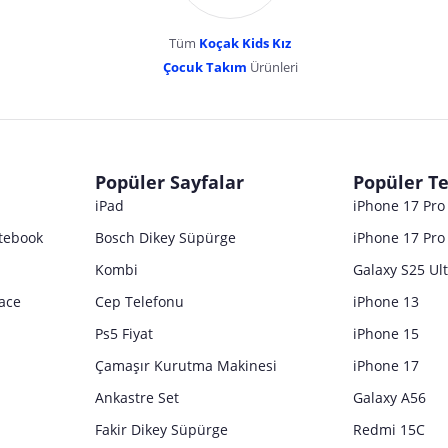
Tüm
Koçak Kids Kız
Çocuk Takım
Ürünleri
dır. Pazarama, bu içeriklerden dolayı herhangi bir sorumluluk kabul etmemektedir.
Popüler Sayfalar
Popüler Te
iPad
iPhone 17 Pr
tebook
Bosch Dikey Süpürge
iPhone 17 Pro
Kombi
Galaxy S25 Ul
ace
Cep Telefonu
iPhone 13
Ps5 Fiyat
iPhone 15
Çamaşır Kurutma Makinesi
iPhone 17
Ankastre Set
Galaxy A56
Fakir Dikey Süpürge
Redmi 15C