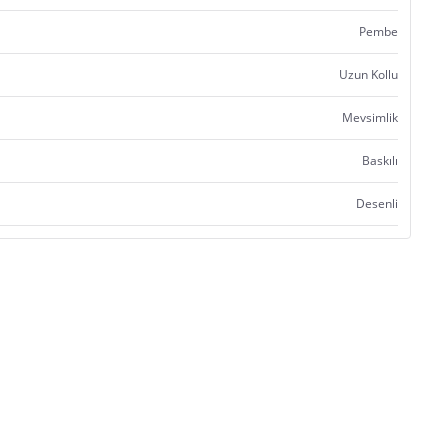
Pembe
Uzun Kollu
Mevsimlik
Baskılı
Desenli
Yerli TR-Türkiye
Ömer Koçak
Koçak Kids
Satıcı bilgi girişi yapmamıştır.