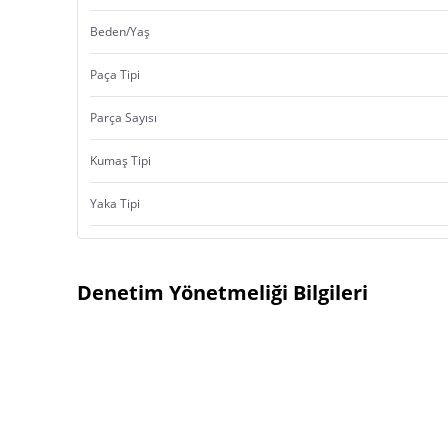
Beden/Yaş
Paça Tipi
Parça Sayısı
Kumaş Tipi
Yaka Tipi
Denetim Yönetmeliği Bilgileri
Ürün Menşei:
Türkiye’de Yerleşik İmalatçı
İsmi
Türkiye’de Yerleşik İfa Hizmet Sağlayıcı
Ticari Ünvanı
İsmi
Ürün Bilgileri