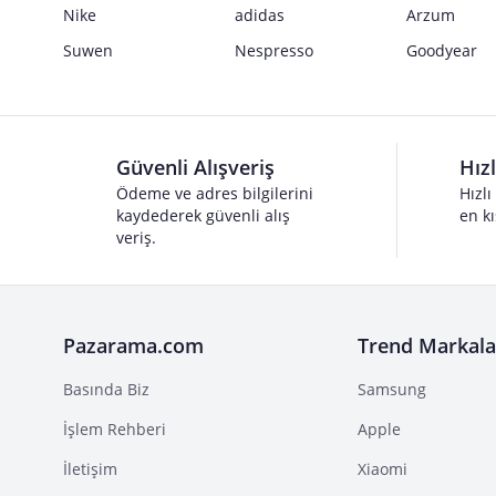
Nike
adidas
Arzum
Suwen
Nespresso
Goodyear
Güvenli Alışveriş
Hız
Ödeme ve adres bilgilerini
Hızlı
kaydederek güvenli alış
en kı
veriş.
Pazarama.com
Trend Markala
Basında Biz
Samsung
İşlem Rehberi
Apple
İletişim
Xiaomi