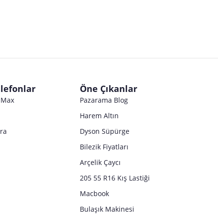
Satıcı bilgi girişi yapmamıştır.
Satıcı bilgi girişi yapmamıştır.
Satıcı bilgi girişi yapmamıştır.
Satıcı bilgi girişi yapmamıştır.
DR.Sadık Ahmet Sk.Telsiz Mh.NO:14 Zeytinburnu/İstanbul
Satıcı bilgi girişi yapmamıştır.
Satıcı bilgi girişi yapmamıştır.
ilet.bizimmuhasebe@gmail.com
Satıcı bilgi girişi yapmamıştır.
Satıcı bilgi girişi yapmamıştır.
lefonlar
Öne Çıkanlar
o Max
Pazarama Blog
Harem Altın
tra
Dyson Süpürge
Bilezik Fiyatları
Arçelik Çaycı
205 55 R16 Kış Lastiği
Macbook
Bulaşık Makinesi