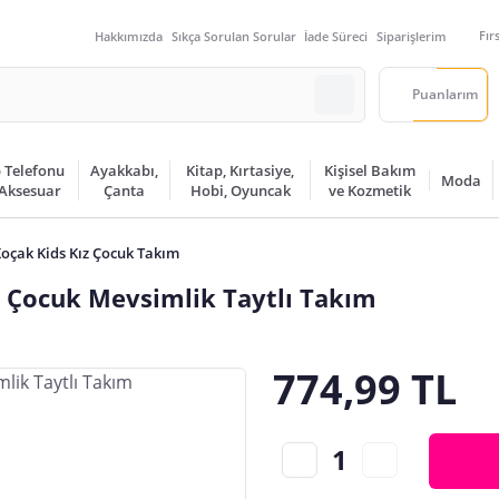
Fır
Hakkımızda
Sıkça Sorulan Sorular
İade Süreci
Siparişlerim
Puanlarım
 Telefonu
Ayakkabı,
Kitap, Kırtasiye,
Kişisel Bakım
Moda
 Aksesuar
Çanta
Hobi, Oyuncak
ve Kozmetik
oçak Kids Kız Çocuk Takım
 Çocuk Mevsimlik Taytlı Takım
774,99 TL