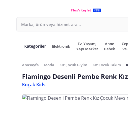
Plus'ı Keşfet
YENİ
Ev, Yaşam,
Anne
Cep
Kategoriler
Elektronik
Yapı Market
Bebek
ve
Anasayfa
Moda
Kız Çocuk Giyim
Kız Çocuk Takım
K
Flamingo Desenli Pembe Renk Kız
Koçak Kids