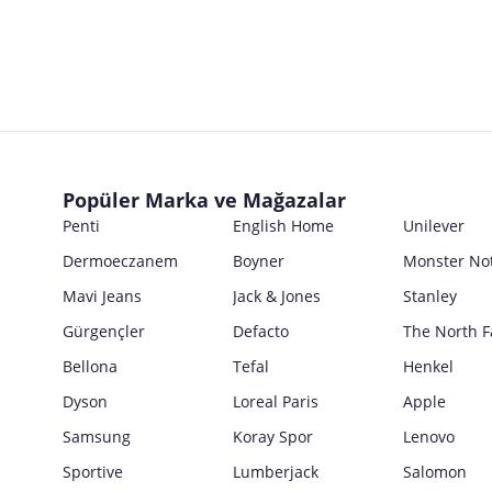
Marka
Parti No
Ticari Ünvanı
Kullanım Kılavuzu
Seri No
Posta Adresi
Marka
Satıcı bilgi girişi yapmamıştır.
Ürün Ambalajı Görselleri
Son Kullanma Tarihi
E Posta Adresi
Posta Adresi
Satıcı bilgi girişi yapmamıştır.
Uyarı / Güvenlik Açıklaması
Girilen tüm bilgilerin doğruluğu ve güncelliği satıcının sorumluluğunda
E Posta Adresi
Makinede 30 Derecede Yıkama Önerilir.
Güvenlik İşaretleri
Popüler Marka ve Mağazalar
Satıcı bilgi girişi yapmamıştır.
Penti
English Home
Unilever
Dermoeczanem
Boyner
Monster No
Mavi Jeans
Jack & Jones
Stanley
Gürgençler
Defacto
The North F
Bellona
Tefal
Henkel
Dyson
Loreal Paris
Apple
Samsung
Koray Spor
Lenovo
Sportive
Lumberjack
Salomon