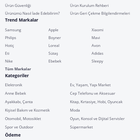
Ürün Güvenliği
Ürün Kurulum Rehberi
Ürünümü Nasıl İade Edebilirim?
Ürün Geri Çekme Bilgilendirmeleri
Trend Markalar
Samsung
Apple
Xiaomi
Philips
Boyner
Mavi
Hotiç
Loreal
Avon
Eti
Sütaş
Adidas
Nike
Ebebek
Sleepy
Tüm Markalar
Kategoriler
Elektronik
Ev, Yaşam, Yapı Market
Anne Bebek
Cep Telefonu ve Aksesuar
Ayakkabı, Çanta
Kitap, Kırtasiye, Hobi, Oyuncak
Kişisel Bakım ve Kozmetik
Moda
Otomobil, Motosiklet
Oyun, Konsol ve Dijital Servisler
Spor ve Outdoor
Süpermarket
Ödeme