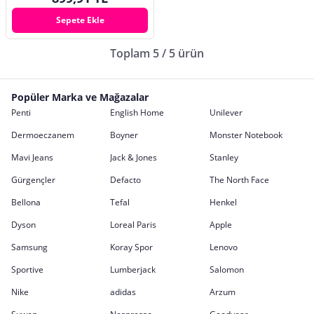
Sepete Ekle
Toplam 5 / 5 ürün
Popüler Marka ve Mağazalar
Penti
English Home
Unilever
Dermoeczanem
Boyner
Monster Notebook
Mavi Jeans
Jack & Jones
Stanley
Gürgençler
Defacto
The North Face
Bellona
Tefal
Henkel
Dyson
Loreal Paris
Apple
Samsung
Koray Spor
Lenovo
Sportive
Lumberjack
Salomon
Nike
adidas
Arzum