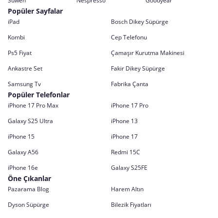
Suwen
Nespresso
Goodyear
Popüler Sayfalar
iPad
Bosch Dikey Süpürge
Kombi
Cep Telefonu
Ps5 Fiyat
Çamaşır Kurutma Makinesi
Ankastre Set
Fakir Dikey Süpürge
Samsung Tv
Fabrika Çanta
Popüler Telefonlar
iPhone 17 Pro Max
iPhone 17 Pro
Galaxy S25 Ultra
iPhone 13
iPhone 15
iPhone 17
Galaxy A56
Redmi 15C
iPhone 16e
Galaxy S25FE
Öne Çıkanlar
Pazarama Blog
Harem Altın
Dyson Süpürge
Bilezik Fiyatları