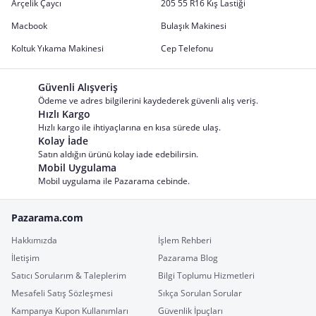
Arçelik Çaycı
205 55 R16 Kış Lastiği
Macbook
Bulaşık Makinesi
Koltuk Yıkama Makinesi
Cep Telefonu
Güvenli Alışveriş
Ödeme ve adres bilgilerini kaydederek güvenli alış veriş.
Hızlı Kargo
Hızlı kargo ile ihtiyaçlarına en kısa sürede ulaş.
Kolay İade
Satın aldığın ürünü kolay iade edebilirsin.
Mobil Uygulama
Mobil uygulama ile Pazarama cebinde.
Pazarama.com
Hakkımızda
İşlem Rehberi
İletişim
Pazarama Blog
Satıcı Sorularım & Taleplerim
Bilgi Toplumu Hizmetleri
Mesafeli Satış Sözleşmesi
Sıkça Sorulan Sorular
Kampanya Kupon Kullanımları
Güvenlik İpuçları