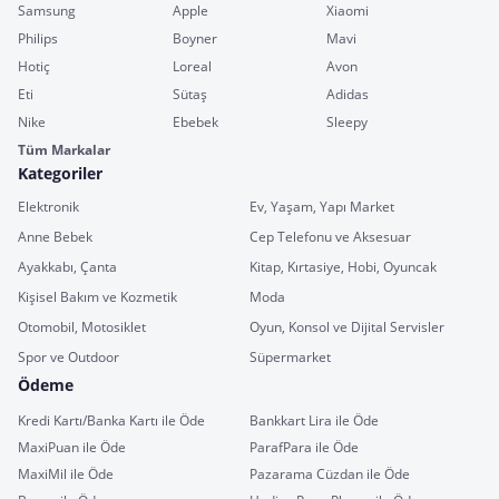
Samsung
Apple
Xiaomi
Philips
Boyner
Mavi
Hotiç
Loreal
Avon
Eti
Sütaş
Adidas
Nike
Ebebek
Sleepy
Tüm Markalar
Kategoriler
Elektronik
Ev, Yaşam, Yapı Market
Anne Bebek
Cep Telefonu ve Aksesuar
Ayakkabı, Çanta
Kitap, Kırtasiye, Hobi, Oyuncak
Kişisel Bakım ve Kozmetik
Moda
Otomobil, Motosiklet
Oyun, Konsol ve Dijital Servisler
Spor ve Outdoor
Süpermarket
Ödeme
Kredi Kartı/Banka Kartı ile Öde
Bankkart Lira ile Öde
MaxiPuan ile Öde
ParafPara ile Öde
MaxiMil ile Öde
Pazarama Cüzdan ile Öde