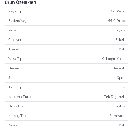
Ürün Özellikleri
Paça Tipi
Dar Paça
Beden/Yaş
44-6 Drop
Renk
Siyah
Cinsiyet
Erkek
Kravat
Yok
Yaka Tipi
Kırlangıç Yaka
Desen
Desenli
Stil
Spor
Kalıp Tipi
Slim
Kapama Türü
Tek Düğmeli
Ürün Tipi
Smokin
Kumaş Tipi
Polyester
Yelek
Yok