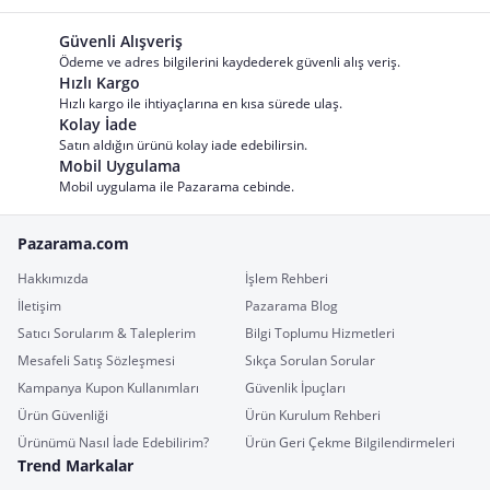
Güvenli Alışveriş
Ödeme ve adres bilgilerini kaydederek güvenli alış veriş.
Hızlı Kargo
Hızlı kargo ile ihtiyaçlarına en kısa sürede ulaş.
Kolay İade
Satın aldığın ürünü kolay iade edebilirsin.
Mobil Uygulama
Mobil uygulama ile Pazarama cebinde.
Pazarama.com
Hakkımızda
İşlem Rehberi
İletişim
Pazarama Blog
Satıcı Sorularım & Taleplerim
Bilgi Toplumu Hizmetleri
Mesafeli Satış Sözleşmesi
Sıkça Sorulan Sorular
Kampanya Kupon Kullanımları
Güvenlik İpuçları
Ürün Güvenliği
Ürün Kurulum Rehberi
Ürünümü Nasıl İade Edebilirim?
Ürün Geri Çekme Bilgilendirmeleri
Trend Markalar