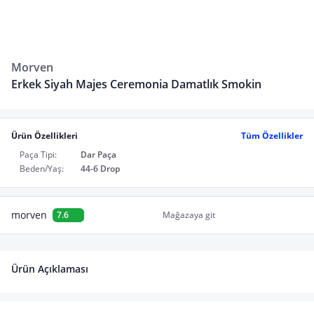
Morven
Erkek Siyah Majes Ceremonia Damatlık Smokin
Ürün Özellikleri
Tüm Özellikler
Paça Tipi:
Dar Paça
Beden/Yaş:
44-6 Drop
morven
7.6
Mağazaya git
Ürün Açıklaması