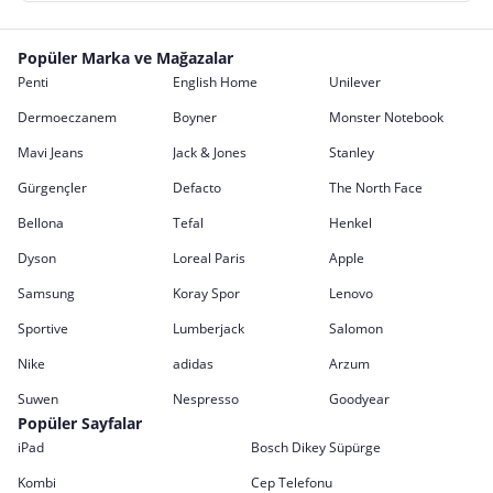
Popüler Marka ve Mağazalar
Penti
English Home
Unilever
Dermoeczanem
Boyner
Monster Notebook
Mavi Jeans
Jack & Jones
Stanley
Gürgençler
Defacto
The North Face
Bellona
Tefal
Henkel
Dyson
Loreal Paris
Apple
Samsung
Koray Spor
Lenovo
Sportive
Lumberjack
Salomon
Nike
adidas
Arzum
Suwen
Nespresso
Goodyear
Popüler Sayfalar
iPad
Bosch Dikey Süpürge
Kombi
Cep Telefonu