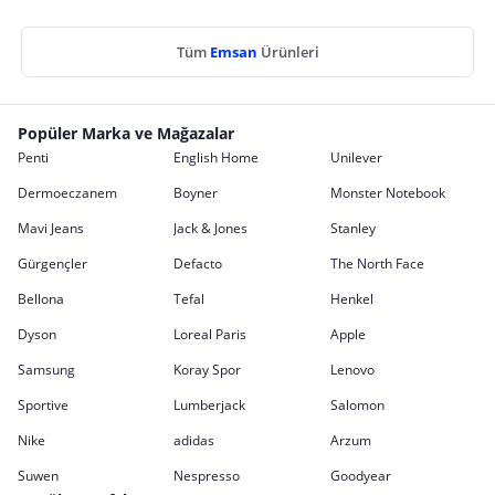
Tüm
Emsan
Ürünleri
Popüler Marka ve Mağazalar
Penti
English Home
Unilever
Dermoeczanem
Boyner
Monster Notebook
Mavi Jeans
Jack & Jones
Stanley
Gürgençler
Defacto
The North Face
Bellona
Tefal
Henkel
Dyson
Loreal Paris
Apple
Samsung
Koray Spor
Lenovo
Sportive
Lumberjack
Salomon
Nike
adidas
Arzum
Suwen
Nespresso
Goodyear