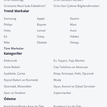
Ürünümü Nasıl İade Edebilirim?
Ürün Geri Çekme Bilgilendirmeleri
Trend Markalar
Samsung
Apple
Xiaomi
Philips
Boyner
Mavi
Hotiç
Loreal
Avon
Eti
Sütaş
Adidas
Nike
Ebebek
Sleepy
Tüm Markalar
Kategoriler
Elektronik
Ev, Yaşam, Yapı Market
Anne Bebek
Cep Telefonu ve Aksesuar
Ayakkabı, Çanta
Kitap, Kırtasiye, Hobi, Oyuncak
Kişisel Bakım ve Kozmetik
Moda
Otomobil, Motosiklet
Oyun, Konsol ve Dijital Servisler
Spor ve Outdoor
Süpermarket
Ödeme
Kredi Kartı/Banka Kartı ile Öde
Bankkart Lira ile Öde