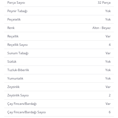
Parça Sayısı
32 Parça
Peynir Tabağı
Yok
Peçetelik
Yok
Renk
Altın - Beyaz
Reçellik
Var
Reçellik Sayısı
4
Sunum Tabağı
Var
Sütlük
Yok
Tuzluk-Biberlik
Yok
Yumurtalık
Yok
Zeytinlik
Var
Zeytinlik Sayısı
2
Çay Fincanı/Bardağı
Var
Çay Fincanı/Bardağı Sayısı
6