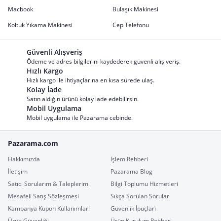
Macbook
Bulaşık Makinesi
Koltuk Yıkama Makinesi
Cep Telefonu
Güvenli Alışveriş
Ödeme ve adres bilgilerini kaydederek güvenli alış veriş.
Hızlı Kargo
Hızlı kargo ile ihtiyaçlarına en kısa sürede ulaş.
Kolay İade
Satın aldığın ürünü kolay iade edebilirsin.
Mobil Uygulama
Mobil uygulama ile Pazarama cebinde.
Pazarama.com
Hakkımızda
İşlem Rehberi
İletişim
Pazarama Blog
Satıcı Sorularım & Taleplerim
Bilgi Toplumu Hizmetleri
Mesafeli Satış Sözleşmesi
Sıkça Sorulan Sorular
Kampanya Kupon Kullanımları
Güvenlik İpuçları
Ürün Güvenliği
Ürün Kurulum Rehberi